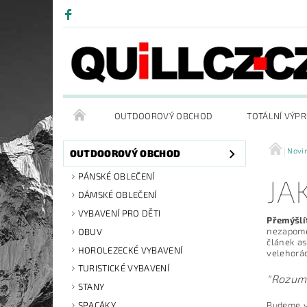
OUTDOOROVÝ OBCHOD
TOTÁLNÍ VÝP
Novin
OUTDOOROVÝ OBCHOD
PÁNSKÉ OBLEČENÍ
JA
DÁMSKÉ OBLEČENÍ
VYBAVENÍ PRO DĚTI
Přemýšlí
nezapome
OBUV
článek as
HOROLEZECKÉ VYBAVENÍ
velehorác
TURISTICKÉ VYBAVENÍ
"Rozum
STANY
Budeme vy
SPACÁKY