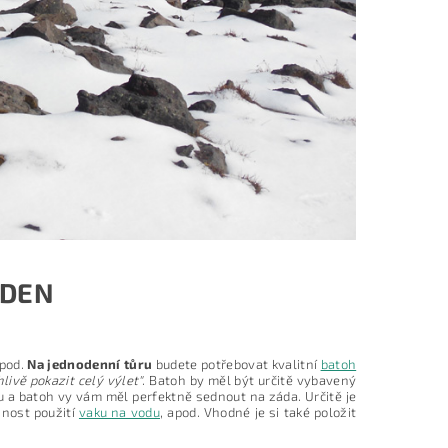
 DEN
apod.
Na jednodenní tůru
budete potřebovat kvalitní
batoh
livě pokazit celý výlet"
. Batoh by měl být určitě vybavený
a batoh vy vám měl perfektně sednout na záda. Určitě je
žnost použití
vaku na vodu
, apod. Vhodné je si také položit