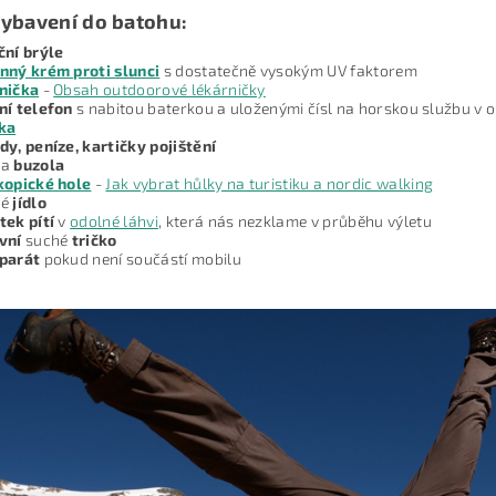
vybavení do batohu:
ční brýle
nný krém proti slunci
s dostatečně vysokým UV faktorem
nička
-
Obsah outdoorové lékárničky
ní telefon
s nabitou baterkou a uloženými čísl na horskou službu v o
ka
y, peníze, kartičky pojištění
a
buzola
kopické hole
-
Jak vybrat hůlky na turistiku a nordic walking
né
jídlo
tek pítí
v
odolné láhvi
, která nás nezklame v průběhu výletu
vní
suché
tričko
parát
pokud není součástí mobilu