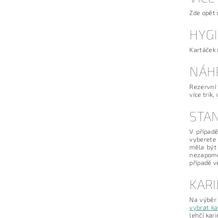
Zde opět 
HYG
Kartáček 
NÁH
Rezervní 
více trik
STA
V případ
vyberete 
měla být
nezapome
případě v
KAR
Na výbě
vybrat k
lehčí kar