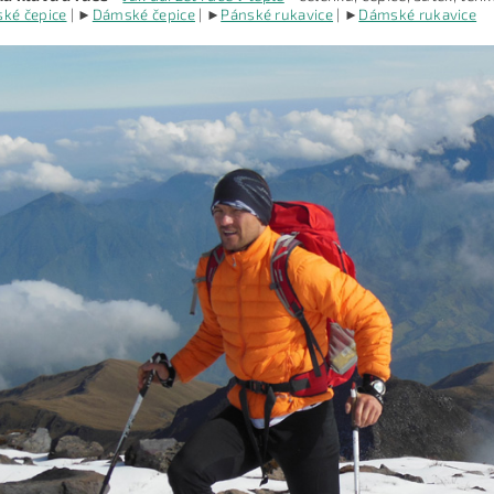
ké čepice
| ►
Dámské čepice
| ►
Pánské rukavice
| ►
Dámské rukavice