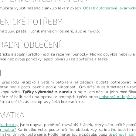
můžete využít našeho článku o lékárničkách:
Obsah outdoorové lékárničk
IENICKÉ POTŘEBY
na zuby, pasta, ručník menších rozměrů, suché mýdlo.
RADNÍ OBLEČENÍ
tričko a spodní prádlo, hodí se rezervní ponožky. Nic víc obvykle neberu a p
, více než dvoje ponožky, apod. považuji za zbytečné a těžké.
N
ě přechodu natěžko s větším batohem na zádech, budete potřebovat ně
stan podle počtu osob a podle hmotnosti. Čím nižší bude hmotnost a roz
 kopulovitá.
Tyčky výhradně z duralu
a ne z laminátu a jeho modifika
ňte přibalit sadu na opravu zlomených tyček nebo
univerzální lepící 
ětru a deště vás bez opravy čeká bezesná noc.
IMATKA
r
karimatky
jsem napsal poměrně rozsáhlý článek, který vám určitě pomůž
arimatku?
Karimatku volte podle ročního období, kdy karimatku budete nej
imatka, tím víc roste cena. Podle materiálu a způsobu použití:
pěnové
,
sam