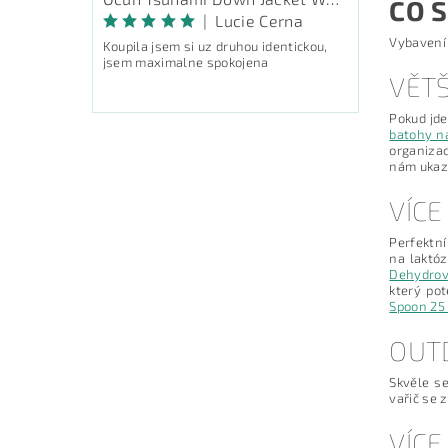
CO S
|
Lucie Cerna
Vybavení 
Koupila jsem si uz druhou identickou,
jsem maximalne spokojena
VĚTŠ
Pokud jd
batohy na
organiza
nám ukazu
VÍCE
Perfektn
na laktóz
Dehydrova
který po
Spoon 25
OUT
Skvěle s
vařič se 
VÍCE