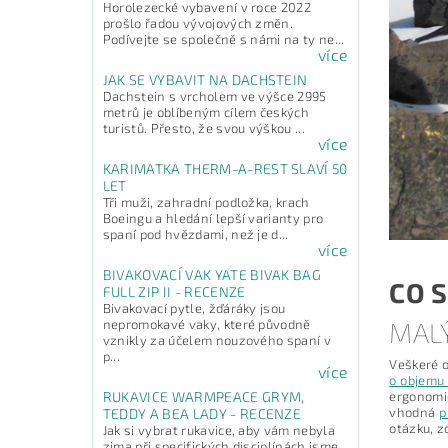
Horolezecké vybavení v roce 2022
prošlo řadou vývojových změn.
Podívejte se společně s námi na ty ne...
více
JAK SE VYBAVIT NA DACHSTEIN
Dachstein s vrcholem ve výšce 2995
metrů je oblíbeným cílem českých
turistů. Přesto, že svou výškou ...
více
KARIMATKA THERM-A-REST SLAVÍ 50
LET
Tři muži, zahradní podložka, krach
Boeingu a hledání lepší varianty pro
spaní pod hvězdami, než je d...
více
BIVAKOVACÍ VAK YATE BIVAK BAG
CO S
FULL ZIP II - RECENZE
Bivakovací pytle, žďáráky jsou
nepromokavé vaky, které původně
MAL
vznikly za účelem nouzového spaní v
p...
Veškeré o
více
o objemu 
RUKAVICE WARMPEACE GRYM,
ergonomi
vhodná
p
TEDDY A BEA LADY - RECENZE
otázku, z
Jak si vybrat rukavice, aby vám nebyla
zima při specifických disciplínách jsme