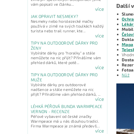
vám popsali ve článku...
Další 
více
Slune
JAK OPRAVIT NESMEKY?
Ochra
Nesmeky nebo horolezecké mačky
Lékár
používá v zimě na svých toulkách každý
Mobil
turista nebo trail runner, kte...
Čelov
více
Doklad
TIPY NA OUTDOOROVÉ DÁRKY PRO
Mapa
ŽENY
Teles
Vybíráte dárky pro "horalky" a stále
Vhod
nemůžete na nic přijít? Přínášíme vám
Dosta
přehled dárků, které potě...
Rezer
více
Fotoa
TIPY NA OUTDOOROVÉ DÁRKY PRO
Nůž
MUŽE
Vybíráte dárky pro outdoorové
nadšence a stále nemůžete na nic
přijít? Přínášíme vám přehled dárků, ...
více
LÉHKÁ PÉŘOVÁ BUNDA WARMPEACE
VERNON - RECENZE
Péřové vybavení od české značky
Warmpeace má u nás dlouhou tradici.
Firma Warmpeace je známá předevš...
více