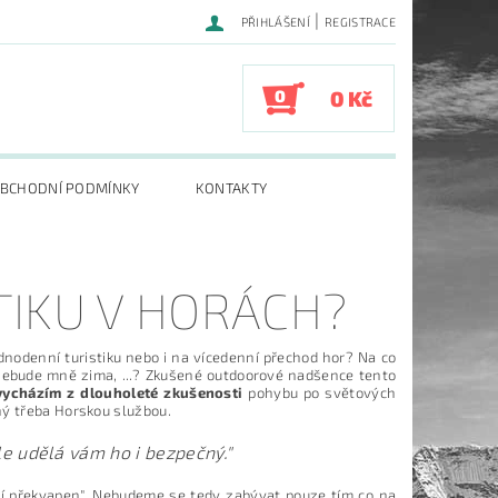
|
PŘIHLÁŠENÍ
REGISTRACE
0
0 Kč
BCHODNÍ PODMÍNKY
KONTAKTY
STIKU V HORÁCH?
jednodenní turistiku nebo i na vícedenní přechod hor? Na co
nebude mně zima, ...? Zkušené outdoorové nadšence tento
vycházím z dlouholeté zkušenosti
pohybu po světových
ný třeba Horskou službou.
le udělá vám ho i bezpečný."
ení překvapen". Nebudeme se tedy zabývat pouze tím co na