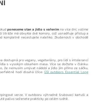
NÍ
Pokud
poneseme stan a jídlo s vařením
na více dní, volíme
í litráže má obvykle dvě komory, což usnadňuje přístup a
ud kompletně necestujete nalehko. Zkušenosti v obchodě
a dostupná pro vegany, vegetariány, pro lidi s intolerancí
jídla s vysokým obsahem masa. Více se dočtete v článku:
o, že nemusím umývat nádobí a jídlo jím přímo ze sáčku,
perfektně hodí dlouhá lžíce:
GSI outdoors Essential Long
mpingové verze. V outdooru výhradně šrubovací kartuši a
kuté palivo seženete prakticky po celém světě.