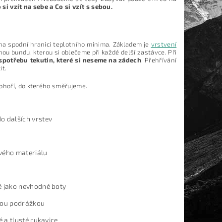
si vzít na sebe a Co si vzít s sebou.
a spodní hranici teplotního minima. Základem je
vrstvení
ou bundu, kterou si oblečeme při každé delší zastávce. Při
 spotřebu tekutin, které si neseme na zádech
. Přehřívání
it.
pohoří, do kterého směřujeme.
o dalších vrstev
vého materiálu
ě jako nevhodné boty
vnou podrážkou
é a tlusté rukavice