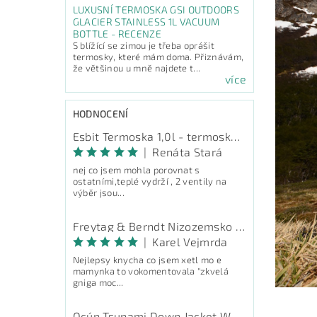
LUXUSNÍ TERMOSKA GSI OUTDOORS
GLACIER STAINLESS 1L VACUUM
BOTTLE - RECENZE
S blížící se zimou je třeba oprášit
termosky, které mám doma. Přiznávám,
že většinou u mně najdete t...
více
HODNOCENÍ
Esbit Termoska 1,0l - termoska na pití
|
Renáta Stará
nej co jsem mohla porovnat s
ostatními,teplé vydrží , 2 ventily na
výběr jsou...
Freytag & Berndt Nizozemsko - průvodce
|
Karel Vejmrda
Nejlepsy knycha co jsem xetl mo e
mamynka to vokomentovala "zkvelá
gniga moc...
Ocún Tsunami Down Jacket Women - péřová bunda