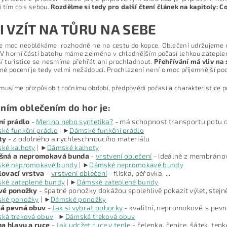
 i tím co s sebou.
Rozdělme si tedy pro další čtení článek na kapitoly: Co 
I VZÍT NA TŮRU NA SEBE
e moc neoblékáme, rozhodně ne na cestu do kopce. Oblečení udržujeme n
 V horní části batohu máme zejména v chladnějším počasí lehkou zateplen
í turistice se nesmíme přehřát ani prochladnout.
Přehřívání má vliv na
é pocení je tedy velmi nežádoucí. Prochlazení není o moc příjemnější poc
musíme přizpůsobit ročnímu období, předpovědi počasí a charakteristice 
ním oblečením do hor je:
ní prádlo
-
Merino nebo syntetika?
- má schopnost transportu potu d
ké funkční prádlo
| ►
Dámské funkční prádlo
ty
- z odolného a rychleschnoucího materiálu
ské kalhoty
| ►
Dámské kalhoty
šná a nepromokavá bunda
-
vrstvení oblečení
- ideálně z membráno
ské nepromokavé bundy
| ►
Dámské nepromokavé bundy
lovací vrstva
-
vrstvení oblečení
- flíska, péřovka, ...
ské zateplené bundy
| ►
Dámské zateplené bundy
vé ponožky
- špatné ponožky dokážou spolehlivě pokazit výlet, stejn
ské ponožky
| ►
Dámské ponožky
á pevná obuv
-
Jak si vybrat pohorky
- kvalitní, nepromokové, s pe
ská treková obuv
| ►
Dámská treková obuv
na hlavu a ruce
-
Jak udržet ruce v teple
- čelenka, čepice, šátek, tenk