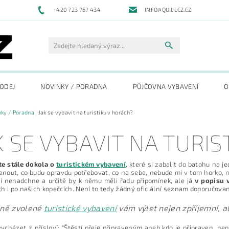
+420 723 767 434
INFO@QUILLCZ.CZ
RODEJ
NOVINKY / PORADNA
PŮJČOVNA VYBAVENÍ
O
ky / Poradna
Jak se vybavit na turistiku v horách?
K SE VYBAVIT NA TURI
te stále dokola o
turistickém vybavení
, které si zabalit do batohu na 
nout, co budu opravdu potřebovat, co na sebe, nebude mi v tom horko, 
i nenadchne a určitě by k němu měli řadu připomínek, ale já
v popisu 
h i po našich kopečcích. Není to tedy žádný oficiální seznam doporučova
ně zvolené
turistické vybavení
vám výlet nejen zpříjemní, a
cházet z přísloví: "Štěstí přeje připraveným aneb kdo je připraven, n