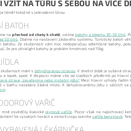
I VZÍT NA TŮRU S SEBOU NA VÍCE D
je téměř totožné s jednodenní tůrou
Í BATOH
eme na
přechod od chaty k chatě
, volíme
batohy o objemu 30-50 litrů
. 
d 50 litrů
. Dbáme na nastavení zádového systému. Turistický batoh větš
ci batohu. Ze zkušenosti vám moc nedoporučuju odlehčené batohy, pok
jí, že pro ultralight batohy je problém hmotnost nad 15kg.
 JÍDLA
í zkušenosti mám s
dehydrovanou stravou
. V dnešní době je sušená strav
u a lepek, apod. K dispozici máme vše od sladkých předkrmů po hlavní 
ná strava, zavařenina nebo instatní jídlo?
Mezi hlavní výhody řadím t
té v bathu nezabere žádné místo. K dehydrovanému jídlu v sáčcích se 
 cm
.
DOOROVÝ VAŘIČ
e mně osvědčily klasické
plynové vařiče
. Pozor však na napichovací ke
závitem! Ve vysokých horách a mimo Evropu oceníte
vaříče benzínové
. Te
 VYBAVENÁ LÉKÁRNIČKA