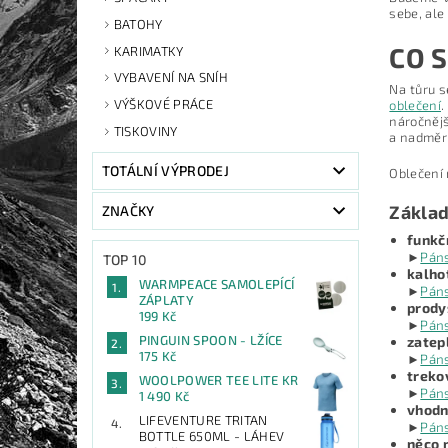
sebe, ale
BATOHY
CO S
KARIMATKY
VYBAVENÍ NA SNÍH
Na tůru s
VÝŠKOVÉ PRÁCE
oblečení
.
náročnějš
TISKOVINY
a nadměrn
TOTÁLNÍ VÝPRODEJ
Oblečení 
Základ
ZNAČKY
funkč
►
Páns
TOP 10
kalho
WARMPEACE SAMOLEPÍCÍ
►
Pán
ZÁPLATY
prody
199 Kč
►
Pán
PINGUIN SPOON - LŽÍCE
zatep
175 Kč
►
Pán
treko
WOOLPOWER TEE LITE KR
►
Pán
1 490 Kč
vhodn
LIFEVENTURE TRITAN
►
Pán
BOTTLE 650ML - LÁHEV
něco 