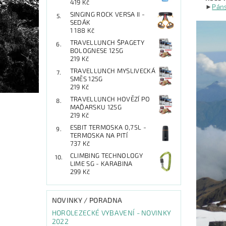
419 Kč
►
Páns
SINGING ROCK VERSA II -
SEDÁK
1 188 Kč
TRAVELLUNCH ŠPAGETY
BOLOGNESE 125G
219 Kč
TRAVELLUNCH MYSLIVECKÁ
SMĚS 125G
219 Kč
TRAVELLUNCH HOVĚZÍ PO
MAĎARSKU 125G
219 Kč
ESBIT TERMOSKA 0,75L -
TERMOSKA NA PITÍ
737 Kč
CLIMBING TECHNOLOGY
LIME SG - KARABINA
299 Kč
NOVINKY / PORADNA
HOROLEZECKÉ VYBAVENÍ - NOVINKY
2022