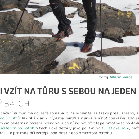
zdroj:
Warmpeace
I VZÍT NA TŮRU S SEBOU NA JEDEN
Ý BATOH
bečení si musíme do něčeho nabalit. Zapomeňte na tašky přes rameno, 
do 30 litrů
. Jak říká klasik:
"Špatný batoh a nekvalitní boty dokážou spoleh
ckým bederním pásem, který vám pomůže rozložit lépe hmotnost nákladu 
láštěnka na batoh
a technické detaily jako poutka na
turistické hole
, mo
da-li je pro mně důležitější odolnost nebo hmotnost batohu.