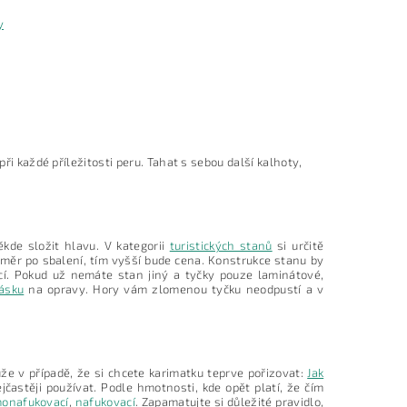
y
ři každé příležitosti peru. Tahat s sebou další kalhoty,
kde složit hlavu. V kategorii
turistických stanů
si určitě
měr po sbalení, tím vyšší bude cena. Konstrukce stanu by
cí. Pokud už nemáte stan jiný a tyčky pouze laminátové,
pásku
na opravy. Hory vám zlomenou tyčku neodpustí a v
e v případě, že si chcete karimatku teprve pořizovat:
Jak
častěji používat. Podle hmotnosti, kde opět platí, že čím
onafukovací
,
nafukovací
. Zapamatujte si důležité pravidlo,