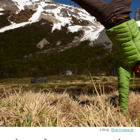
zdroj:
Warmpeace