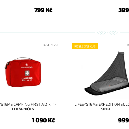
799 Kč
399
Kód:
20210
K
POSLEDNÍ KUS
YSTEMS CAMPING FIRST AID KIT -
LIFESYSTEMS EXPEDITION SOL
LÉKÁRNIČKA
SINGLE
1 090 Kč
999