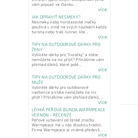
vám popsali ve článku...
více
JAK OPRAVIT NESMEKY?
Nesmeky nebo horolezecké mačky
používá v zimě na svých toulkách každý
turista nebo trail runner, kte...
více
TIPY NA OUTDOOROVÉ DÁRKY PRO
ŽENY
Vybíráte dárky pro "horalky" a stále
nemůžete na nic přijít? Přínášíme vám
přehled dárků, které potě...
více
TIPY NA OUTDOOROVÉ DÁRKY PRO
MUŽE
Vybíráte dárky pro outdoorové
nadšence a stále nemůžete na nic
přijít? Přínášíme vám přehled dárků, ...
více
LÉHKÁ PÉŘOVÁ BUNDA WARMPEACE
VERNON - RECENZE
Péřové vybavení od české značky
Warmpeace má u nás dlouhou tradici.
Firma Warmpeace je známá předevš...
více