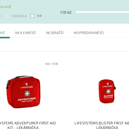
SKLADĚ
119
Kč
E
NOVINKA
TIP
DNĚ
NEJLEVNĚJŠÍ
NEJDRAŽŠÍ
NEJPRODÁVANĚJŠÍ
Kód:
1030
SYSTEMS ADVENTURER FIRST AID
LIFESYSTEMS BLISTER FIRST AID
KIT - LÉKÁRNIČKA
LÉKÁRNIČKA