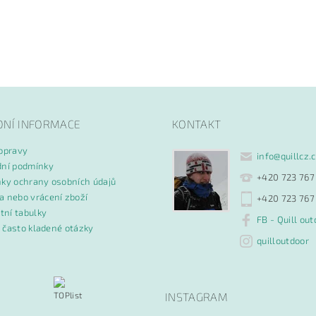
DNÍ INFORMACE
KONTAKT
opravy
info
@
quillcz.
ní podmínky
+420 723 767
ky ochrany osobních údajů
 nebo vrácení zboží
+420 723 767
tní tabulky
FB - Quill out
- často kladené otázky
quilloutdoor
INSTAGRAM