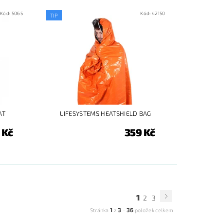
Kód:
5065
Kód:
42150
TIP
AT
LIFESYSTEMS HEATSHIELD BAG
 Kč
359 Kč
1
2
3
1
3
36
Stránka
z
-
položek celkem