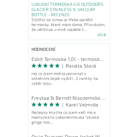
LUXUSNÍ TERMOSKA GSI OUTDOORS
GLACIER STAINLESS 1L VACUUM
BOTTLE - RECENZE
S blížící se zimou je třeba oprášit
termosky, které mám doma. Přiznávám,
že většinou u mně najdete t...
více
HODNOCENÍ
Esbit Termoska 1,0l - termoska na pití
|
Renáta Stará
nej co jsem mohla porovnat s
ostatními,teplé vydrží , 2 ventily na
výběr jsou...
Freytag & Berndt Nizozemsko - průvodce
|
Karel Vejmrda
Nejlepsy knycha co jsem xetl mo e
mamynka to vokomentovala "zkvelá
gniga moc...
Ocún Tsunami Down Jacket Women - péřová bunda