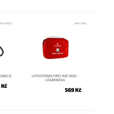
Kód:
42213
Kód:
2350
ŘESADLO
LIFESYSTEMS FIRST AID CASE -
LÉKÁRNIČKA
 Kč
569 Kč