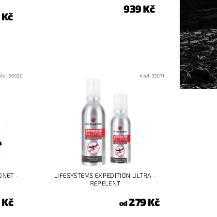
939 Kč
 Kč
ód:
36020
Kód:
33071
ONET -
LIFESYSTEMS EXPEDITION ULTRA -
REPELENT
 Kč
279 Kč
od