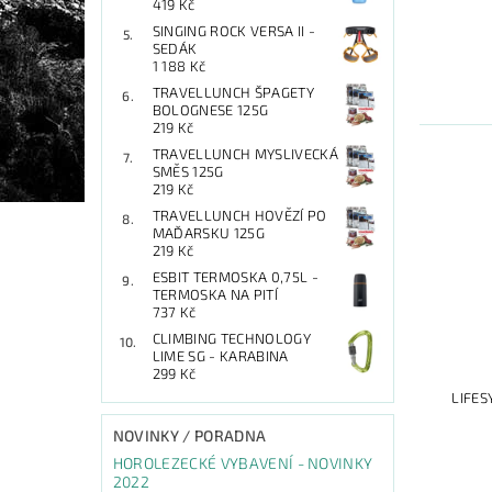
419 Kč
SINGING ROCK VERSA II -
SEDÁK
1 188 Kč
TRAVELLUNCH ŠPAGETY
BOLOGNESE 125G
219 Kč
TRAVELLUNCH MYSLIVECKÁ
SMĚS 125G
219 Kč
TRAVELLUNCH HOVĚZÍ PO
MAĎARSKU 125G
219 Kč
ESBIT TERMOSKA 0,75L -
TERMOSKA NA PITÍ
737 Kč
CLIMBING TECHNOLOGY
LIME SG - KARABINA
299 Kč
LIFES
NOVINKY / PORADNA
HOROLEZECKÉ VYBAVENÍ - NOVINKY
2022