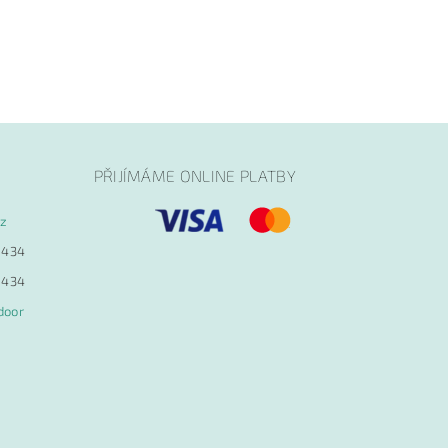
PŘIJÍMÁME ONLINE PLATBY
cz
 434
 434
door