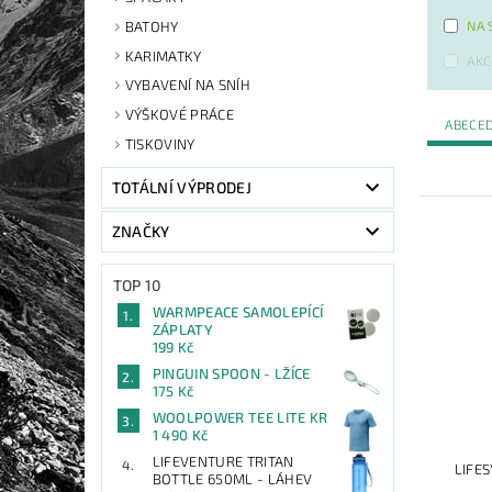
NA 
BATOHY
KARIMATKY
AKC
VYBAVENÍ NA SNÍH
VÝŠKOVÉ PRÁCE
ABECE
TISKOVINY
TOTÁLNÍ VÝPRODEJ
ZNAČKY
TOP 10
WARMPEACE SAMOLEPÍCÍ
ZÁPLATY
199 Kč
PINGUIN SPOON - LŽÍCE
175 Kč
WOOLPOWER TEE LITE KR
1 490 Kč
LIFEVENTURE TRITAN
LIFE
BOTTLE 650ML - LÁHEV