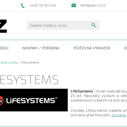
+420 723 767 434
INFO@QUILLCZ.CZ
RODEJ
NOVINKY / PORADNA
PŮJČOVNA VYBAVENÍ
O
ávané značky
Lifesystems
FESYSTEMS
®
LifeSystems
chrání dobrodruhy,
25 let. Neustálý výzkum a věd
outdoorovým zbožím na ochranu 
Výrobky Lifesystems najdete př
ochrana před hmyzem,
ochrana 