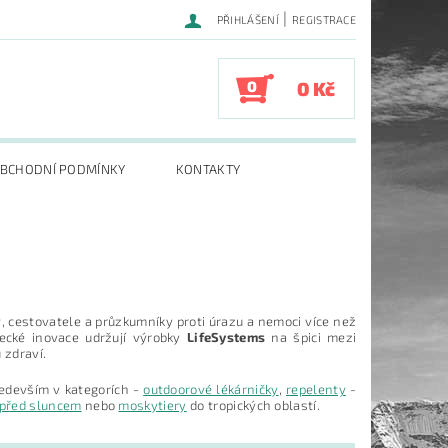
|
PŘIHLÁŠENÍ
REGISTRACE
0
0 Kč
BCHODNÍ PODMÍNKY
KONTAKTY
 cestovatele a průzkumníky proti úrazu a nemoci více než
ecké inovace udržují výrobky
LifeSystems
na špici mezi
zdraví.
edevším v kategorích -
outdoorové lékárničky
,
repelenty
-
před sluncem
nebo
moskytiery
do tropických oblastí.