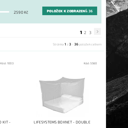
POLOŽEK K ZOBRAZENÍ:
36
2590
Kč
1
2
3
1
3
36
Stránka
z
-
položek celkem
Kód:
1003
Kód:
5560
 KIT -
LIFESYSTEMS BOXNET - DOUBLE