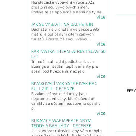
Horolezecké vybavení v roce 2022
prošlo řadou vývojových změn.
Podívejte se společně s námi na ty ne...
více
JAK SE VYBAVIT NA DACHSTEIN
Dachstein s vrcholem ve výšce 2995
metrů je oblíbeným cílem českých
turistů. Přesto, že svou výškou ...
více
KARIMATKA THERM-A-REST SLAVÍ 50
LET
Tři muži, zahradní podložka, krach
Boeingu a hledání lepší varianty pro
spaní pod hvězdami, než je d...
více
BIVAKOVACÍ VAK YATE BIVAK BAG
FULL ZIP II - RECENZE
LIFESY
Bivakovací pytle, žďáráky jsou
nepromokavé vaky, které původně
vznikly za účelem nouzového spaní v
p...
více
RUKAVICE WARMPEACE GRYM,
TEDDY A BEA LADY - RECENZE
Jak si vybrat rukavice, aby vám nebyla
zima při specifických disciplínách jsme