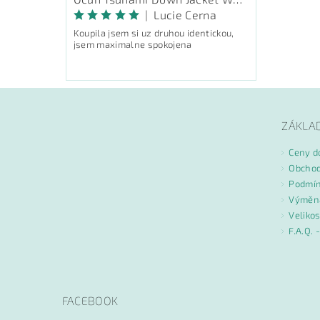
|
Lucie Cerna
Koupila jsem si uz druhou identickou,
jsem maximalne spokojena
ZÁKLA
Ceny d
Obchod
Podmín
Výměna
Velikos
F.A.Q. 
FACEBOOK