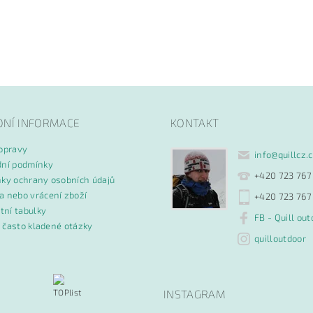
DNÍ INFORMACE
KONTAKT
opravy
info
@
quillcz.
ní podmínky
+420 723 767
ky ochrany osobních údajů
 nebo vrácení zboží
+420 723 767
tní tabulky
FB - Quill out
- často kladené otázky
quilloutdoor
INSTAGRAM