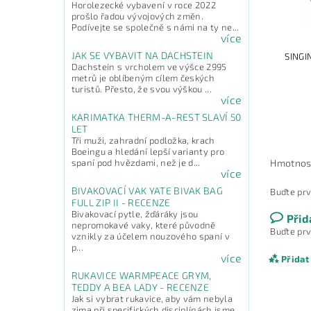
Horolezecké vybavení v roce 2022
prošlo řadou vývojových změn.
Podívejte se společně s námi na ty ne...
více
JAK SE VYBAVIT NA DACHSTEIN
SING
Dachstein s vrcholem ve výšce 2995
metrů je oblíbeným cílem českých
turistů. Přesto, že svou výškou ...
více
KARIMATKA THERM-A-REST SLAVÍ 50
LET
Tři muži, zahradní podložka, krach
Boeingu a hledání lepší varianty pro
spaní pod hvězdami, než je d...
Hmotnos
více
BIVAKOVACÍ VAK YATE BIVAK BAG
Buďte prv
FULL ZIP II - RECENZE
Bivakovací pytle, žďáráky jsou
Přid
nepromokavé vaky, které původně
Buďte prv
vznikly za účelem nouzového spaní v
p...
více
Přidat
RUKAVICE WARMPEACE GRYM,
TEDDY A BEA LADY - RECENZE
Jak si vybrat rukavice, aby vám nebyla
zima při specifických disciplínách jsme