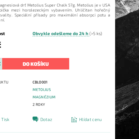
agnesiová drť Metolius Super Chalk 57g. Metolius je v USA
pička mezi horolezeckým vybavením. Uhličitan hořečný
kvality. Speciální přísady pro maximální absorpci potu a
ní.
ost
Obvykle odešleme do 24 h
(>5 ks)
č
UKTU
CBLO001
METOLIUS
E
MAGNÉZIUM
2 ROKY
Tisk
Dotaz
Hlídat cenu