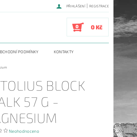
|
PŘIHLÁŠENÍ
REGISTRACE
0
0 Kč
BCHODNÍ PODMÍNKY
KONTAKTY
esium
TOLIUS BLOCK
ALK 57 G -
GNESIUM
Neohodnoceno