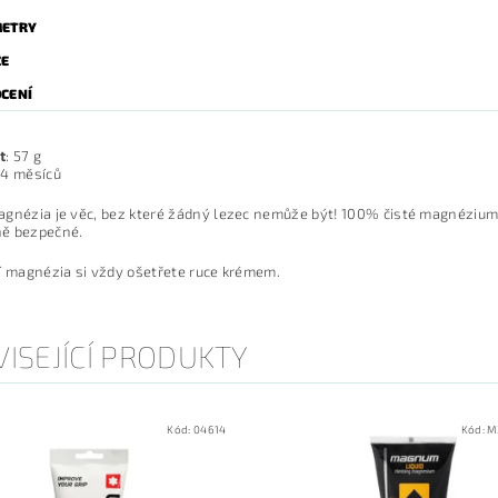
ETRY
ZE
CENÍ
t
: 57 g
24 měsíců
gnézia je věc, bez které žádný lezec nemůže být! 100% čisté magnézium.
ě bezpečné.
í magnézia si vždy ošetřete ruce krémem.
ISEJÍCÍ PRODUKTY
Kód:
04614
Kód:
M