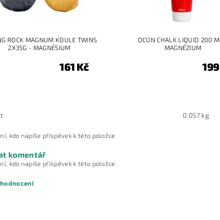
ING ROCK MAGNUM KOULE TWINS
OCÚN CHALK LIQUID 200 M
2X35G - MAGNÉSIUM
MAGNÉZIUM
161 Kč
199
t
0.057 kg
ní, kdo napíše příspěvek k této položce.
at komentář
ní, kdo napíše příspěvek k této položce.
 hodnocení