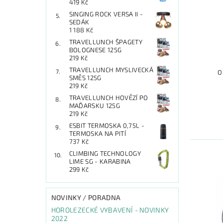
419 Kč
SINGING ROCK VERSA II -
SEDÁK
1 188 Kč
TRAVELLUNCH ŠPAGETY
BOLOGNESE 125G
219 Kč
TRAVELLUNCH MYSLIVECKÁ
O
SMĚS 125G
219 Kč
TRAVELLUNCH HOVĚZÍ PO
MAĎARSKU 125G
219 Kč
ESBIT TERMOSKA 0,75L -
TERMOSKA NA PITÍ
737 Kč
CLIMBING TECHNOLOGY
LIME SG - KARABINA
299 Kč
NOVINKY / PORADNA
HOROLEZECKÉ VYBAVENÍ - NOVINKY
2022