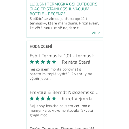
LUXUSNÍ TERMOSKA GSI OUTDOORS
GLACIER STAINLESS 1L VACUUM
BOTTLE - RECENZE
S blížící se zimou je třeba oprášit
termosky, které mám doma. Přiznávám,
že většinou u mně najdete t...
více
HODNOCENÍ
Esbit Termoska 1,0l - termoska na pití
|
Renáta Stará
nej co jsem mohla porovnat s
ostatními,teplé vydrží , 2 ventily na
výběr jsou...
Freytag & Berndt Nizozemsko - průvodce
|
Karel Vejmrda
Nejlepsy knycha co jsem xetl mo e
mamynka to vokomentovala "zkvelá
gniga moc...
Ocún Tsunami Down Jacket Women - péřová bunda