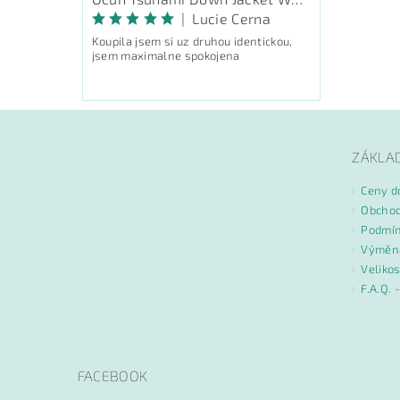
|
Lucie Cerna
Koupila jsem si uz druhou identickou,
jsem maximalne spokojena
ZÁKLA
Ceny d
Obchod
Podmín
Výměna
Velikos
F.A.Q. 
FACEBOOK