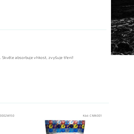
 Skvěle absorbuje vhkost, zvyšuje tření!
3002W150
Kód:
CNIN001