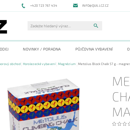
+420 723 767 434
INFO@QUILLCZ.CZ
RODEJ
NOVINKY / PORADNA
PŮJČOVNA VYBAVENÍ
O
oorový obchod
Horolezecké vybavení
Magnézium
Metolius Block Chalk 57 g - magn
ME
CH
MA