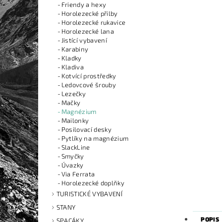
Friendy a hexy
Horolezecké přilby
Horolezecké rukavice
Horolezecké lana
Jistící vybavení
Karabiny
Kladky
Kladiva
Kotvící prostředky
Ledovcové šrouby
Lezečky
Mačky
Magnézium
Mailonky
Posilovací desky
Pytlíky na magnézium
SlackLine
Smyčky
Úvazky
Via Ferrata
Horolezecké doplňky
TURISTICKÉ VYBAVENÍ
STANY
POPIS
SPACÁKY