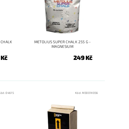
 CHALK
METOLIUS SUPER CHALK 255 G -
MAGNESIUM
 Kč
249 Kč
Kód:
04615
Kód:
M3001X056