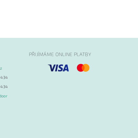
PŘIJÍMÁME ONLINE PLATBY
cz
 434
 434
door