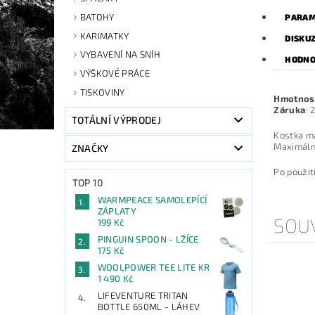
BATOHY
PARAM
KARIMATKY
DISKU
VYBAVENÍ NA SNÍH
HODNO
VÝŠKOVÉ PRÁCE
TISKOVINY
Hmotnos
Záruka
: 
TOTÁLNÍ VÝPRODEJ
Kostka ma
Maximáln
ZNAČKY
Po použit
TOP 10
WARMPEACE SAMOLEPÍCÍ
ZÁPLATY
SOUV
199 Kč
PINGUIN SPOON - LŽÍCE
175 Kč
WOOLPOWER TEE LITE KR
1 490 Kč
LIFEVENTURE TRITAN
BOTTLE 650ML - LÁHEV