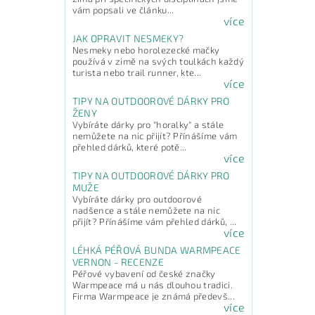
vám popsali ve článku...
více
JAK OPRAVIT NESMEKY?
Nesmeky nebo horolezecké mačky
používá v zimě na svých toulkách každý
turista nebo trail runner, kte...
více
TIPY NA OUTDOOROVÉ DÁRKY PRO
ŽENY
Vybíráte dárky pro "horalky" a stále
Vlože
nemůžete na nic přijít? Přínášíme vám
přehled dárků, které potě...
více
TIPY NA OUTDOOROVÉ DÁRKY PRO
MUŽE
Vybíráte dárky pro outdoorové
nadšence a stále nemůžete na nic
přijít? Přínášíme vám přehled dárků, ...
více
LÉHKÁ PÉŘOVÁ BUNDA WARMPEACE
VERNON - RECENZE
Péřové vybavení od české značky
Warmpeace má u nás dlouhou tradici.
Firma Warmpeace je známá předevš...
více