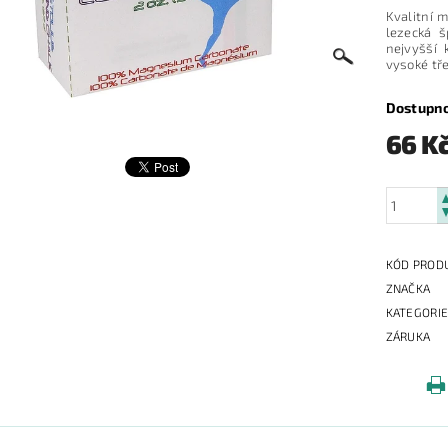
Kvalitní m
lezecká š
nejvyšší 
vysoké tře
Dostupn
66 K
KÓD PROD
ZNAČKA
KATEGORI
ZÁRUKA