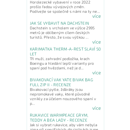
Horolezecké vybavení v roce 2022
prošlo řadou vývojových změn.
Podívejte se společně s námi na ty ne...
více
JAK SE VYBAVIT NA DACHSTEIN
Dachstein s vrcholem ve výšce 2995
metrů je oblíbeným cílem českých
turistů. Přesto, že svou výškou ...
více
KARIMATKA THERM-A-REST SLAVÍ 50
LET
Tři muži, zahradní podložka, krach
Boeingu a hledání lepší varianty pro
spaní pod hvězdami, než je d...
více
BIVAKOVACÍ VAK YATE BIVAK BAG
FULL ZIP II - RECENZE
Bivakovací pytle, žďáráky jsou
nepromokavé vaky, které původně
vznikly za účelem nouzového spaní v
p...
více
RUKAVICE WARMPEACE GRYM,
TEDDY A BEA LADY - RECENZE
Jak si vybrat rukavice, aby vám nebyla
zima při specifických disciplínách jsme