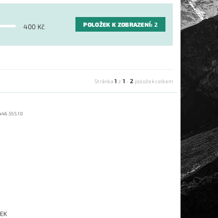
POLOŽEK K ZOBRAZENÍ:
2
400
Kč
1
1
2
Stránka
z
-
položek celkem
446.555.10
TEK