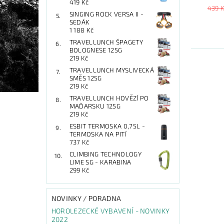
419 Kč
439 
SINGING ROCK VERSA II -
SEDÁK
1 188 Kč
TRAVELLUNCH ŠPAGETY
BOLOGNESE 125G
219 Kč
TRAVELLUNCH MYSLIVECKÁ
SMĚS 125G
219 Kč
TRAVELLUNCH HOVĚZÍ PO
MAĎARSKU 125G
219 Kč
ESBIT TERMOSKA 0,75L -
TERMOSKA NA PITÍ
737 Kč
CLIMBING TECHNOLOGY
LIME SG - KARABINA
299 Kč
NOVINKY / PORADNA
HOROLEZECKÉ VYBAVENÍ - NOVINKY
2022