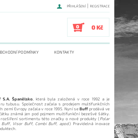
|
PŘIHLÁŠENÍ
REGISTRACE
0
0 Kč
BCHODNÍ PODMÍNKY
KONTAKTY
f S.A. Španělsko
, která byla založená v roce 1992 a je
ru tubusu. Společnost začala s prodejem multifunkčních
ch zemí Evropy začala v roce 1995. Nyní se
Buff
prodává ve
čátku známá jen pod pojmem multifunkční bezešvé šátky.
 rozšíření sortimentu této značky o nové produkty (
Polar
 Buff, Visor Buff, Combi Buff, apod.
) Pravidelná inovace
oduktech.