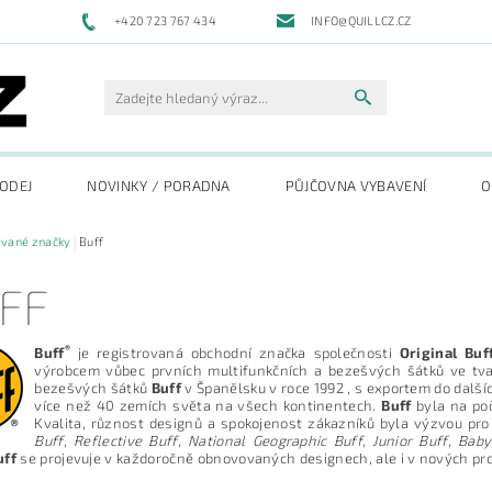
+420 723 767 434
INFO@QUILLCZ.CZ
RODEJ
NOVINKY / PORADNA
PŮJČOVNA VYBAVENÍ
O
ávané značky
Buff
FF
®
Buff
je registrovaná obchodní značka společnosti
Original Buf
výrobcem vůbec prvních multifunkčních a bezešvých šátků ve tva
bezešvých šátků
Buff
v Španělsku v roce 1992 , s exportem do další
více než 40 zemích světa na všech kontinentech.
Buff
byla na po
Kvalita, různost designů a spokojenost zákazníků byla výzvou pro
Buff, Reflective Buff, National Geographic Buff, Junior Buff, Baby
uff
se projevuje v každoročně obnovovaných designech, ale i v nových pr