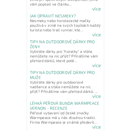
vám popsali ve článku...
více
JAK OPRAVIT NESMEKY?
Nesmeky nebo horolezecké mačky
používá v zimě na svých toulkách každý
turista nebo trail runner, kte...
více
TIPY NA OUTDOOROVÉ DÁRKY PRO
ŽENY
Vybíráte dárky pro "horalky" a stále
nemůžete na nic přijít? Přínášíme vám
přehled dárků, které potě...
více
TIPY NA OUTDOOROVÉ DÁRKY PRO
MUŽE
Vybíráte dárky pro outdoorové
nadšence a stále nemůžete na nic
přijít? Přínášíme vám přehled dárků, ...
více
LÉHKÁ PÉŘOVÁ BUNDA WARMPEACE
VERNON - RECENZE
Péřové vybavení od české značky
Warmpeace má u nás dlouhou tradici.
Firma Warmpeace je známá předevš...
více