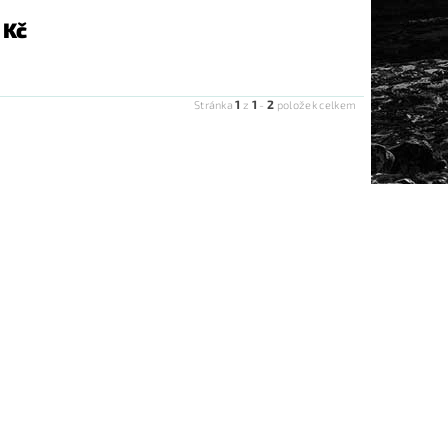
 Kč
1
1
2
Stránka
z
-
položek celkem