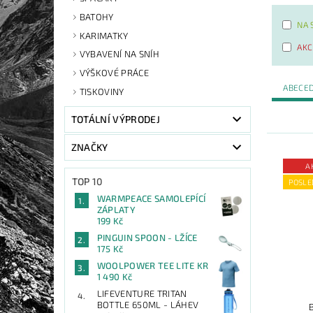
BATOHY
NA 
KARIMATKY
AKC
VYBAVENÍ NA SNÍH
VÝŠKOVÉ PRÁCE
ABECE
TISKOVINY
TOTÁLNÍ VÝPRODEJ
ZNAČKY
A
TOP 10
POSLE
WARMPEACE SAMOLEPÍCÍ
ZÁPLATY
199 Kč
PINGUIN SPOON - LŽÍCE
175 Kč
WOOLPOWER TEE LITE KR
1 490 Kč
LIFEVENTURE TRITAN
BOTTLE 650ML - LÁHEV