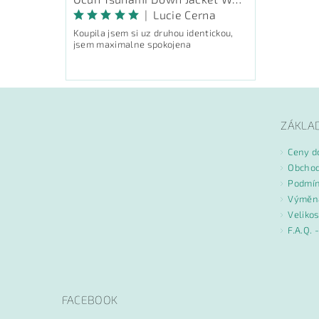
|
Lucie Cerna
Koupila jsem si uz druhou identickou,
jsem maximalne spokojena
ZÁKLA
Ceny d
Obchod
Podmín
Výměna
Velikos
F.A.Q. 
FACEBOOK