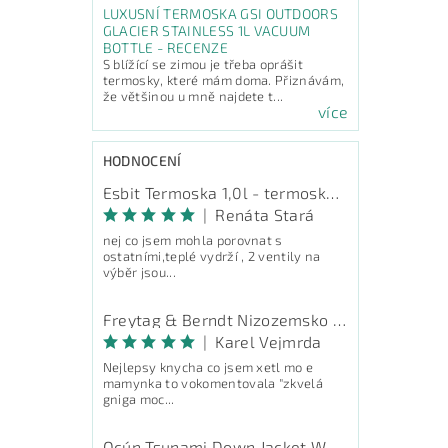
LUXUSNÍ TERMOSKA GSI OUTDOORS
GLACIER STAINLESS 1L VACUUM
BOTTLE - RECENZE
S blížící se zimou je třeba oprášit
termosky, které mám doma. Přiznávám,
že většinou u mně najdete t...
více
HODNOCENÍ
Esbit Termoska 1,0l - termoska na pití
|
Renáta Stará
nej co jsem mohla porovnat s
ostatními,teplé vydrží , 2 ventily na
výběr jsou...
Freytag & Berndt Nizozemsko - průvodce
|
Karel Vejmrda
Nejlepsy knycha co jsem xetl mo e
mamynka to vokomentovala "zkvelá
gniga moc...
Ocún Tsunami Down Jacket Women - péřová bunda