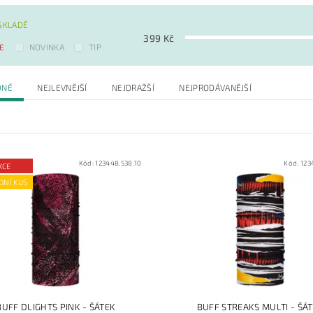
SKLADĚ
399
Kč
E
NOVINKA
TIP
DNĚ
NEJLEVNĚJŠÍ
NEJDRAŽŠÍ
NEJPRODÁVANĚJŠÍ
Kód:
123448.538.10
Kód:
123
KCE
DNÍ KUS
BUFF DLIGHTS PINK - ŠÁTEK
BUFF STREAKS MULTI - ŠÁ