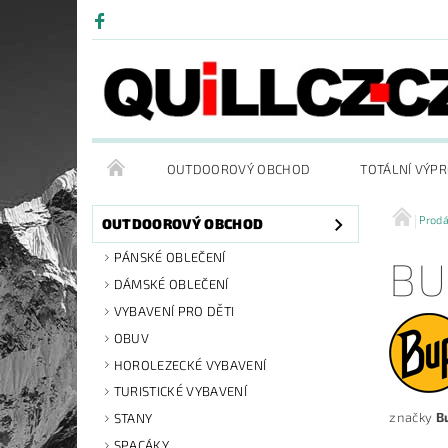
OUTDOOROVÝ OBCHOD
TOTÁLNÍ VÝP
Prod
OUTDOOROVÝ OBCHOD
PÁNSKÉ OBLEČENÍ
BU
DÁMSKÉ OBLEČENÍ
VYBAVENÍ PRO DĚTI
OBUV
HOROLEZECKÉ VYBAVENÍ
TURISTICKÉ VYBAVENÍ
značky
B
STANY
SPACÁKY