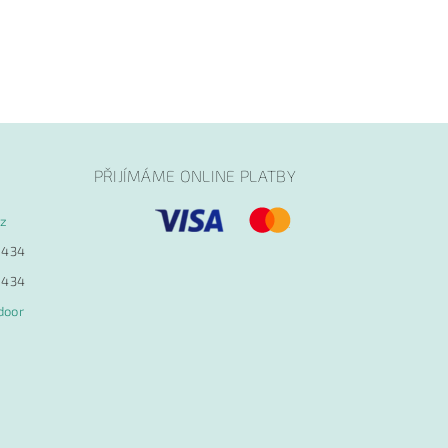
PŘIJÍMÁME ONLINE PLATBY
cz
 434
 434
door