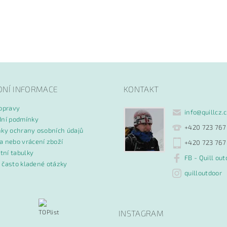
DNÍ INFORMACE
KONTAKT
opravy
info
@
quillcz.
ní podmínky
+420 723 767
ky ochrany osobních údajů
 nebo vrácení zboží
+420 723 767
tní tabulky
FB - Quill out
- často kladené otázky
quilloutdoor
INSTAGRAM