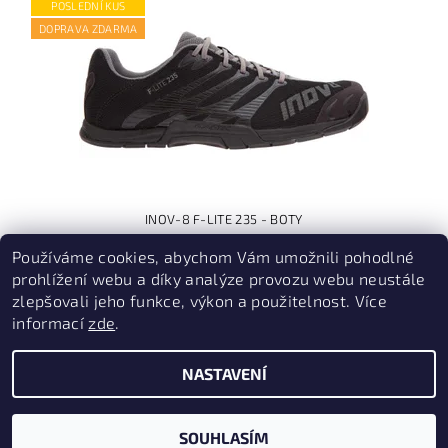
POSLEDNÍ KUS
DOPRAVA ZDARMA
INOV-8 F-LITE 235 - BOTY
3 590 Kč
(–5 %)
Používáme cookies, abychom Vám umožnili pohodlné
3 390 Kč
prohlížení webu a díky analýze provozu webu neustále
zlepšovali jeho funkce, výkon a použitelnost. Více
informací
zde
.
PruvodceNakopce.Cz
|
CestovniMenu.cz
NASTAVENÍ
2026 © Quill outdoor, všechna práva vyhrazena
Vytvořil Shoptet
SOUHLASÍM