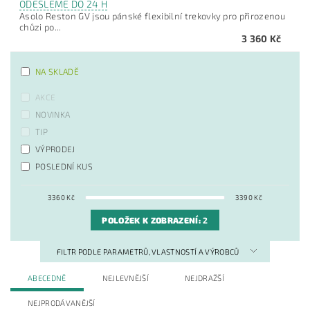
ODEŠLEME DO 24 H
Asolo Reston GV jsou pánské flexibilní trekovky pro přirozenou
chůzi po...
3 360 Kč
NA SKLADĚ
AKCE
NOVINKA
TIP
VÝPRODEJ
POSLEDNÍ KUS
3360
Kč
3390
Kč
POLOŽEK K ZOBRAZENÍ:
2
FILTR PODLE PARAMETRŮ, VLASTNOSTÍ A VÝROBCŮ
ABECEDNĚ
NEJLEVNĚJŠÍ
NEJDRAŽŠÍ
NEJPRODÁVANĚJŠÍ