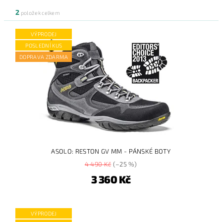
2
položek celkem
VÝPRODEJ
POSLEDNÍ KUS
DOPRAVA ZDARMA
ASOLO: RESTON GV MM - PÁNSKÉ BOTY
4 490 Kč
(–25 %)
3 360 Kč
VÝPRODEJ