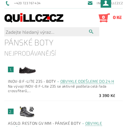
+420 723 767 434
INFO@QUILLCZ.CZ
0
0 Kč
PÁNSKÉ BOTY
NEJPRODÁVANĚJŠÍ
1.
INOV-8 F-LITE 235 - BOTY
–
OBVYKLE ODEŠLEME DO 24 H
Na vývoji INOV-8 F-Lite 235 se aktivně podílela celá řada
crossfiterů,...
3 390 Kč
2.
ASOLO: RESTON GV MM - PÁNSKÉ BOTY
–
OBVYKLE