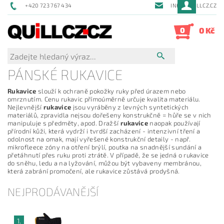
+420 723 767 434
INFO@QUILLCZ.CZ
0
0 Kč
PÁNSKÉ RUKAVICE
Rukavice
slouží k ochraně pokožky ruky před úrazem nebo
omrznutím. Cenu rukavic přímoúměrně určuje kvalita materiálu.
Nejlevnější
rukavice
jsou vyráběny z levných syntetických
materiálů, zpravidla nejsou dořešeny konstrukčně = hůře se v nich
manipuluje s předměty, apod. Dražší
rukavice
naopak používají
přírodní kůži, která vydrží i tvrdší zacházení - intenzivní tření a
odolnost na omak, mají vyřešené konstrukční detaily - např.
mikrofleece zóny na otření brýlí, poutka na snadnější sundání a
přetáhnutí přes ruku proti ztrátě. V případě, že se jedná o rukavice
do sněhu, ledu a na lyžování, můžou být vybaveny membránou,
která zabrání promočení, ale rukavice zůstává prodyšná.
NEJPRODÁVANĚJŠÍ
1.