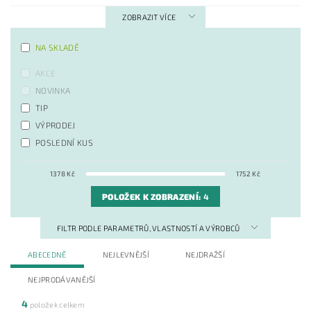
ZOBRAZIT VÍCE
NA SKLADĚ
AKCE
NOVINKA
TIP
VÝPRODEJ
POSLEDNÍ KUS
1378
Kč
1752
Kč
POLOŽEK K ZOBRAZENÍ:
4
FILTR PODLE PARAMETRŮ, VLASTNOSTÍ A VÝROBCŮ
ABECEDNĚ
NEJLEVNĚJŠÍ
NEJDRAŽŠÍ
NEJPRODÁVANĚJŠÍ
4
položek celkem