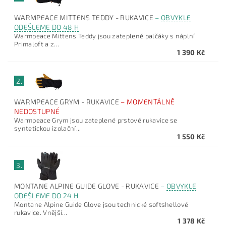
WARMPEACE MITTENS TEDDY - RUKAVICE
–
OBVYKLE
ODEŠLEME DO 48 H
Warmpeace Mittens Teddy jsou zateplené palčáky s náplní
Primaloft a z...
1 390 Kč
2.
WARMPEACE GRYM - RUKAVICE
–
MOMENTÁLNĚ
NEDOSTUPNÉ
Warmpeace Grym jsou zateplené prstové rukavice se
syntetickou izolační...
1 550 Kč
3.
MONTANE ALPINE GUIDE GLOVE - RUKAVICE
–
OBVYKLE
ODEŠLEME DO 24 H
Montane Alpine Guide Glove jsou technické softshellové
rukavice. Vnější...
1 378 Kč