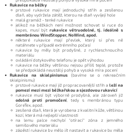
Rukavice na běžky
prstové rukavice mají jednoduchý střih a zesílenou
dlaň, aby vydržela zátěž, kterou na dlaň vyvíjejí hole
malá gramáž - tenké rukavice
jelikož na běžkách není možnost schovat si ruce do
kapes, musí být
rukavice větruodolné, tj. ideálně s
membránou WindStopper, NoWind, apod.
některé rukavice mají převlek, který si přes ně
natáhnete v případě extrémního počasí
rukavice by měly být prodyšné, z rychleschnoucího
materiálu
ovládání dotykového telefonu je opět výhodou
rukavice na běžky většinou nejsou příliš teplé, protože
se předpokládá neustálý pohyb a vysoká míra pocení
Rukavice na skialpinismus
(bavíme se o rekreačním
skialpinismu)
prstové rukavice mají již propracovanější střih a
leží na
pomezí mezi mezi běžkařskou a sjezdovou rukavicí
rukavice musí být výborně prodyšná, ale zároveň již
odolná proti promočení
, tedy s membránou typu
GoreTex, apod.
zesílená dlaň, která je vyrobena z kvalitní kůže, většinou
kozí, která má nejlepší vlastnosti
na lemu palce nechybí "otírací" zóna z jemného
semišového materiálu
zápěstí rukavice by mělo jít nastavit a rukavice by měla