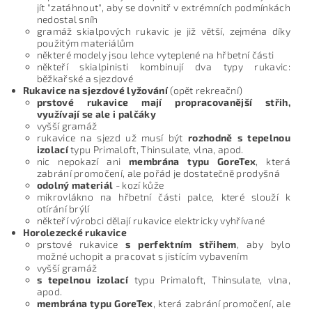
jít "zatáhnout", aby se dovnitř v extrémních podmínkách
nedostal sníh
gramáž skialpových rukavic je již větší, zejména díky
použitým materiálům
některé modely jsou lehce vyteplené na hřbetní části
někteří skialpinisti kombinují dva typy rukavic:
běžkařské a sjezdové
Rukavice na sjezdové lyžování
(opět rekreační)
prstové rukavice mají propracovanější střih,
využívají se ale i palčáky
vyšší gramáž
rukavice na sjezd už musí být
rozhodně s tepelnou
izolací
typu Primaloft, Thinsulate, vlna, apod.
nic nepokazí ani
membrána typu GoreTex
, která
zabrání promočení, ale pořád je dostatečně prodyšná
odolný materiál
- kozí kůže
mikrovlákno na hřbetní části palce, které slouží k
otírání brýlí
někteří výrobci dělají rukavice elektricky vyhřívané
Horolezecké rukavice
prstové rukavice
s perfektním střihem
, aby bylo
možné uchopit a pracovat s jistícím vybavením
vyšší gramáž
s tepelnou izolací
typu Primaloft, Thinsulate, vlna,
apod.
membrána typu GoreTex
, která zabrání promočení, ale