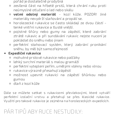
pořád je dostatečně prodyšná
zesílená část na hřbetě prstů, která chrání ruku proti
neúmyslné otlučení o led nebo skálu
velmi odolný materiál
- kozí kůže. POZOR! Jiné
materiály nevydrží slaňování a propálí se.
horolezecké rukavice se často skládají ze dvou částí -
tenké vnitřní rukavice a tlusté vnější.
pojistné šňůry nebo gumy na zápěstí, které zabrání
ztrátě rukavic a při sundávání rukavic nejste nucení je
pokládat do sněhu nebo jinam
perfektní stahovací systém, který zabrání pronikání
sněhu, by měl být samozřejmostí
Expediční rukavice
mohutné prstové rukavice nebo palčáky
lehký svrchní materiál s malou gramáží
perfektní vyteplení peřím, umělými vlákny nebo vlnou
rukavice výrazně přesahují zápěstí
možnost upevnit rukavici na zápěstí šňůrkou nebo
gumou
dlaň z kozí kůže
Dále se můžete setkat s rukavicemi převlekovými, které vytváří
perfektní izolační vrstvu a přetahují se přes klasické rukavice.
Využití pro takové rukavice je zejména na horolezeckých expedicích.
PÁR TIPŮ ABY RUCE NESTUDILY: