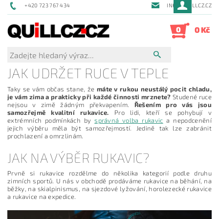
+420 723 767 434
INFO@QUILLCZ.CZ
0
0 Kč
JAK UDRŽET RUCE V TEPLE
Taky se vám občas stane, že
máte v rukou neustálý pocit chladu,
je vám zima a prakticky při každé činnosti mrznete?
Studené ruce
nejsou v zimě žádným překvapením.
Řešením pro vás jsou
samozřejmě kvalitní rukavice.
Pro lidi, kteří se pohybují v
extrémních podmínkách by
správná volba rukavic
a nepodcenění
jejich výběru měla být samozřejmostí. Jedině tak lze zabránit
prochlazení a omrzlinám.
JAK NA VÝBĚR RUKAVIC?
Prvně si rukavice rozdělme do několika kategorií podle druhu
zimních sportů. U nás v obchodě prodáváme rukavice na běhání, na
běžky, na skialpinismus, na sjezdové lyžování, horolezecké rukavice
a rukavice na expedice.