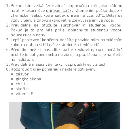
Pokud jste velká "zmrzlina" doporučuju mít jako zálohu
např. v lékárničce
ohřívací sáčky
. Zlomením plíšku dojde k
chemické reakci, která sáček ohřeje na cca. 50°C. Dělají se
vždy v páru a znovu aktivovat je lze vyvařením ve vodě.
Pravidelně se otužujte sprchováním studenou vodou.
Pokud je to pro vás příliš, oplachujte studenou vodou
pouze ruce a nohy.
Lepší prokrvení končetin docílíte pravidelným namáčením
rukou a nohou střídavě ve studené a teplé vodě.
Před tím než si nasadíte suché reukavice, ruce pořádně
prohřejte pohybem nebo na zdroji tepla, třeba si je nahřejte
na radiátoru.
Pravidelná masáž vám taky rozproudí krev v žilách.
Rozproudit krev pomahají i některé potraviny:
zázvor
gingko biloba
chilli
skořice
vitamín E