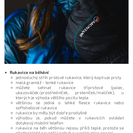
Rukavice na běhání
jednoduchý střih prstové rukavice, který kopíruje prsty
malá gramáž - tenké rukavice
můžete sehnat rukavice tříprstové (palec,
ukazováček/prostředníček, prsteníček/malíček), u
kterých je výhoda většího pocitu tepla
většinou se jedná o lehké fleece rukavice nebo
softshellové rukavice
rukavice by měly být dobře prodyšné
výhodou je, pokud můžete v rukavicích ovládat
dotykový mobilní telefon
rukavice na běh většinou nejsou příliš teplé, protože se
předpokládá neustálý pohyb a vysoká míra pocení