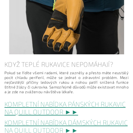
KDYŽ TEPLÉ RUKAVICE NEPOMÁHAJÍ?
Pokud se řídíte všemi radami, které zazněly a přesto máte neustálý
pocit chladu periferií, může se jednat o zdravotní problém. Mezi
nejčastější příčiny ledových rukou a nohou patří snížená funkce
štítné žlázy či cukrovka. Samozřejmě důvodů může existovat mnoho
a je zde na zváženou návštěva lékaře.
KOMPLETNÍ NABÍDKA PÁNSKÝCH RUKAVIC
NA QUILL OUTDOOR ►►
KOMPLETNÍ NABÍDKA DÁMSKÝCH RUKAVIC
NA QUILL OUTDOOR ►►