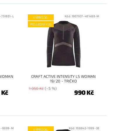
-751801-L
Kód:
1907937-481488-M
VÝPRODEJ
POSLEDNÍ KUS
S WOMAN
CRAFT ACTIVE INTENSITY LS WOMAN
19/20 - TRIČKO
1 050 Kč
(–5 %)
 Kč
990 Kč
8-9999-M
Kód:
198842-1999-38
VÝPRODEJ