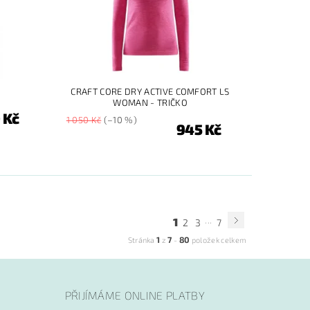
CRAFT CORE DRY ACTIVE COMFORT LS
WOMAN - TRIČKO
 Kč
1 050 Kč
(–10 %)
945 Kč
...
1
2
3
7
1
7
80
Stránka
z
-
položek celkem
PŘIJÍMÁME ONLINE PLATBY