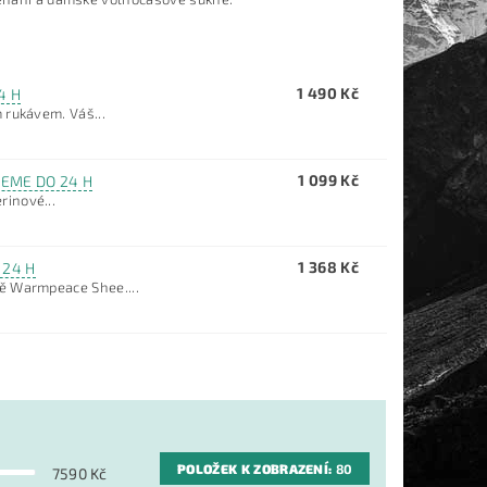
1 490 Kč
4 H
 rukávem. Váš...
1 099 Kč
EME DO 24 H
inové...
1 368 Kč
 24 H
ě Warmpeace Shee....
POLOŽEK K ZOBRAZENÍ:
80
7590
Kč