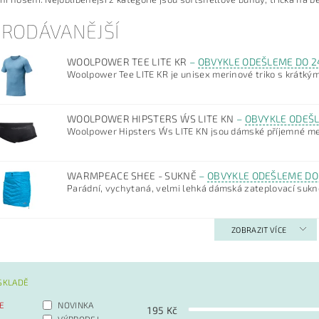
PRODÁVANĚJŠÍ
WOOLPOWER TEE LITE KR
–
OBVYKLE ODEŠLEME DO 2
Woolpower Tee LITE KR je unisex merinové triko s krátkým
WOOLPOWER HIPSTERS W´S LITE KN
–
OBVYKLE ODEŠL
Woolpower Hipsters W´s LITE KN jsou dámské příjemné mer
WARMPEACE SHEE - SUKNĚ
–
OBVYKLE ODEŠLEME DO
Parádní, vychytaná, velmi lehká dámská zateplovací sukn
ZOBRAZIT VÍCE
SKLADĚ
E
NOVINKA
195
Kč
VÝPRODEJ