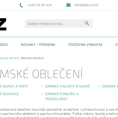
+420 723 767 434
INFO@QUILLCZ.CZ
RODEJ
NOVINKY / PORADNA
PŮJČOVNA VYBAVENÍ
O
oorový obchod
Dámské oblečení
MSKÉ OBLEČENÍ
É BUNDY A VESTY
DÁMSKÉ KALHOTY A SUKNĚ
DÁMSKÉ 
É RUKAVICE
DÁMSKÉ PONOŽKY A
PODKOLENKY
tdoorové oblečení musí být pohodlné, prodyšné, rychleschnoucí a navrže
sportovního oblečení a sportovního prádla. Trička, mikiny, bundy a kalho
í nošení. Nejoblíbenější z kategorie jsou softshellové bundy, trička na