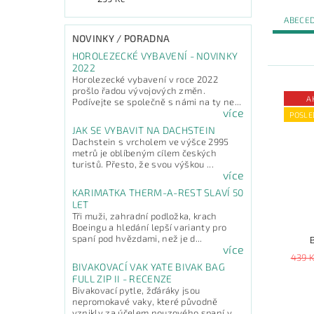
ABECE
NOVINKY / PORADNA
HOROLEZECKÉ VYBAVENÍ - NOVINKY
2022
Horolezecké vybavení v roce 2022
prošlo řadou vývojových změn.
A
Podívejte se společně s námi na ty ne...
více
POSLE
JAK SE VYBAVIT NA DACHSTEIN
Dachstein s vrcholem ve výšce 2995
metrů je oblíbeným cílem českých
turistů. Přesto, že svou výškou ...
více
KARIMATKA THERM-A-REST SLAVÍ 50
LET
Tři muži, zahradní podložka, krach
Boeingu a hledání lepší varianty pro
spaní pod hvězdami, než je d...
více
439 
BIVAKOVACÍ VAK YATE BIVAK BAG
FULL ZIP II - RECENZE
Bivakovací pytle, žďáráky jsou
nepromokavé vaky, které původně
vznikly za účelem nouzového spaní v