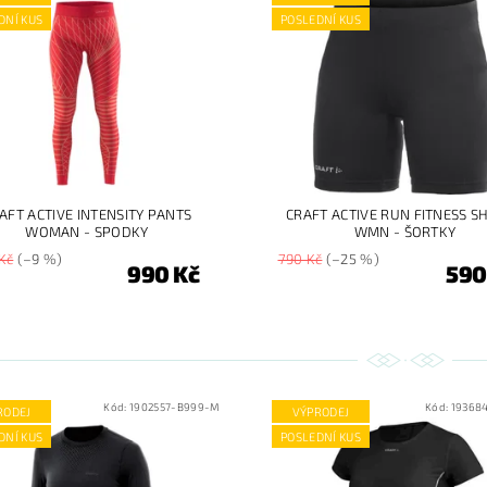
DNÍ KUS
POSLEDNÍ KUS
AFT ACTIVE INTENSITY PANTS
CRAFT ACTIVE RUN FITNESS S
WOMAN - SPODKY
WMN - ŠORTKY
Kč
(–9 %)
790 Kč
(–25 %)
990 Kč
590
Kód:
1902557-B999-M
Kód:
19368
RODEJ
VÝPRODEJ
DNÍ KUS
POSLEDNÍ KUS