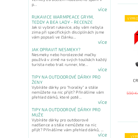
p...
více
RUKAVICE WARMPEACE GRYM,
VÝPRO
TEDDY A BEA LADY - RECENZE
Jak si vybrat rukavice, aby vám nebyla
zima při specifických disciplínách jsme
vám popsali ve článku...
více
JAK OPRAVIT NESMEKY?
Nesmeky nebo horolezecké mačky
používá v zimě na svých toulkách každý
turista nebo trail runner, kte...
více
TIPY NA OUTDOOROVÉ DÁRKY PRO
CR
ŽENY
Vybíráte dárky pro "horalky" a stále
nemůžete na nic přijít? Přínášíme vám
590 K
přehled dárků, které potě...
více
TIPY NA OUTDOOROVÉ DÁRKY PRO
MUŽE
Vybíráte dárky pro outdoorové
nadšence a stále nemůžete na nic
přijít? Přínášíme vám přehled dárků, ...
více
VÝP