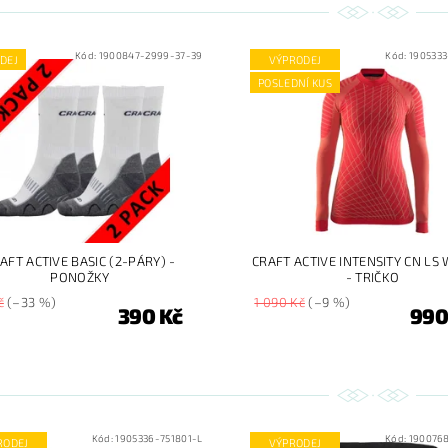
Kód:
1900847-2999-37-39
Kód:
1905333
DEJ
VÝPRODEJ
POSLEDNÍ KUS
AFT ACTIVE BASIC (2-PÁRY) -
CRAFT ACTIVE INTENSITY CN L
PONOŽKY
- TRIČKO
č
(–33 %)
1 090 Kč
(–9 %)
390 Kč
990
Kód:
1905336-751801-L
Kód:
190076
RODEJ
VÝPRODEJ