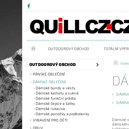
OUTDOOROVÝ OBCHOD
TOTÁLNÍ VÝP
Outd
OUTDOOROVÝ OBCHOD
PÁNSKÉ OBLEČENÍ
DÁ
DÁMSKÉ OBLEČENÍ
Dámské bundy a vesty
Dámské kalhoty a sukně
DÁMSK
Dámské funkční prádlo
DÁMSK
Dámské čepice a šátky
Dámské rukavice
Dámské ponožky a podkolenky
Dámské ou
VYBAVENÍ PRO DĚTI
dámského 
OBUV
každodenn