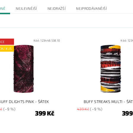
DNĚ
NEJLEVNĚJŠÍ
NEJDRAŽŠÍ
NEJPRODÁVANĚJŠÍ
Kód:
123448.538.10
Kód:
123
KCE
DNÍ KUS
BUFF DLIGHTS PINK - ŠÁTEK
BUFF STREAKS MULTI - ŠÁ
Kč
(–9 %)
439 Kč
(–9 %)
399 Kč
399