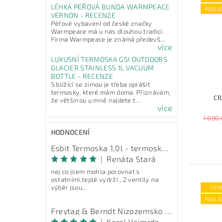
LÉHKÁ PÉŘOVÁ BUNDA WARMPEACE
POSLE
VERNON - RECENZE
Péřové vybavení od české značky
Warmpeace má u nás dlouhou tradici.
Firma Warmpeace je známá předevš...
více
LUXUSNÍ TERMOSKA GSI OUTDOORS
GLACIER STAINLESS 1L VACUUM
BOTTLE - RECENZE
S blížící se zimou je třeba oprášit
termosky, které mám doma. Přiznávám,
CR
že většinou u mně najdete t...
více
1 090 
HODNOCENÍ
Esbit Termoska 1,0l - termoska na pití
|
Renáta Stará
nej co jsem mohla porovnat s
ostatními,teplé vydrží , 2 ventily na
výběr jsou...
VÝP
POSLE
Freytag & Berndt Nizozemsko - průvodce
|
Karel Vejmrda