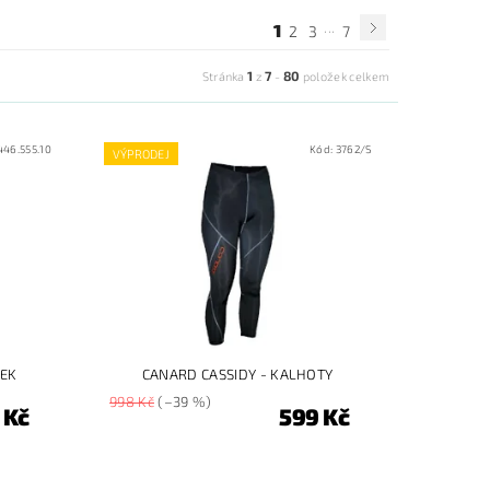
...
1
2
3
7
1
7
80
Stránka
z
-
položek celkem
446.555.10
Kód:
3762/S
VÝPRODEJ
TEK
CANARD CASSIDY - KALHOTY
998 Kč
(–39 %)
 Kč
599 Kč