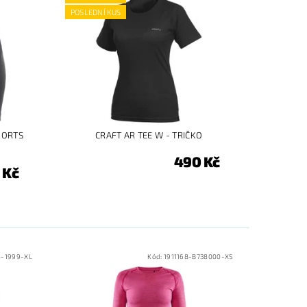
POSLEDNÍ KUS
HORTS
CRAFT AR TEE W - TRIČKO
490 Kč
 Kč
4-1999-XL
Kód:
1911168-B738000-XS