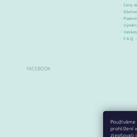
Ceny d
Obchod
Podmín
Výměna
Velikos
F.A.Q. 
FACEBOOK
Používáme 
prohlížení
zlepšovali 