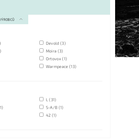
 VÝROBCŮ
)
Devold
(3)
)
Moira
(3)
Ortovox
(1)
Warmpeace
(13)
L
(31)
1)
S-A/B
(1)
42
(1)