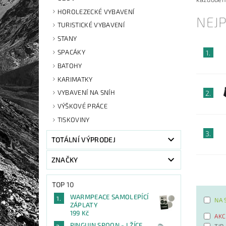
HOROLEZECKÉ VYBAVENÍ
NEJ
TURISTICKÉ VYBAVENÍ
STANY
SPACÁKY
1.
BATOHY
KARIMATKY
VYBAVENÍ NA SNÍH
2.
VÝŠKOVÉ PRÁCE
TISKOVINY
3.
TOTÁLNÍ VÝPRODEJ
ZNAČKY
TOP 10
WARMPEACE SAMOLEPÍCÍ
NA 
ZÁPLATY
199 Kč
AKC
PINGUIN SPOON - LŽÍCE
TIP