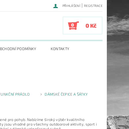
|
PŘIHLÁŠENÍ
REGISTRACE
0
0 Kč
BCHODNÍ PODMÍNKY
KONTAKTY
FUNKČNÍ PRÁDLO
DÁMSKÉ ČEPICE A ŠÁTKY
né pro pohyb. Nabízíme široký výběr kvalitního
ty jsou vhodné pro všechny outdoorové aktivity, sport i
 běhání a dámské volnočasové sukně.