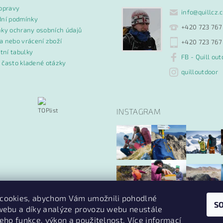
opravy
info
@
quillcz.
ní podmínky
+420 723 767
ky ochrany osobních údajů
 nebo vrácení zboží
+420 723 767
tní tabulky
FB - Quill out
- často kladené otázky
quilloutdoor
INSTAGRAM
cookies, abychom Vám umožnili pohodlné
S
 webu a díky analýze provozu webu neustále
Sledovat na Instagr
jeho funkce, výkon a použitelnost. Více informací