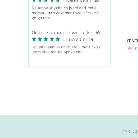
Nejlepsy knycha co jsem xetl mo e
mamynka to vokomentovala "zkvelá
gniga moc...
Ocún Tsunami Down Jacket Women - péřová bunda
|
Lucie Cerna
CRAFT
Koupila jsem si uz druhou identickou,
990 K
jsem maximalne spokojena
ZÁKLA