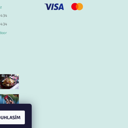
cz
 434
 434
door
OUHLASÍM
amu