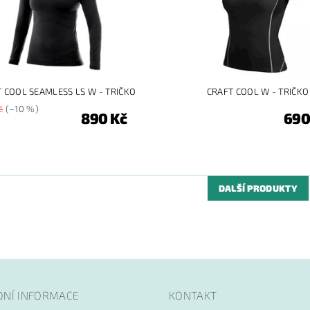
 COOL SEAMLESS LS W - TRIČKO
CRAFT COOL W - TRIČKO
č
(–10 %)
890 Kč
690
DALŠÍ PRODUKTY
DNÍ INFORMACE
KONTAKT