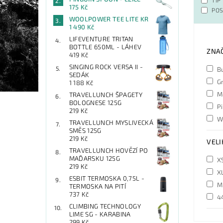
175 Kč
POS
WOOLPOWER TEE LITE KR
1 490 Kč
LIFEVENTURE TRITAN
BOTTLE 650ML - LÁHEV
ZNA
419 Kč
SINGING ROCK VERSA II -
B
SEDÁK
Gr
1 188 Kč
M
TRAVELLUNCH ŠPAGETY
BOLOGNESE 125G
Pi
219 Kč
W
TRAVELLUNCH MYSLIVECKÁ
SMĚS 125G
219 Kč
VELI
TRAVELLUNCH HOVĚZÍ PO
MAĎARSKU 125G
X
219 Kč
X
ESBIT TERMOSKA 0,75L -
M
TERMOSKA NA PITÍ
737 Kč
4
CLIMBING TECHNOLOGY
LIME SG - KARABINA
299 Kč