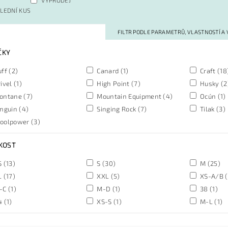
LEDNÍ KUS
FILTR PODLE PARAMETRŮ, VLASTNOSTÍ A
ČKY
uff
(2)
Canard
(1)
Craft
(18
ivel
(1)
High Point
(7)
Husky
(2
ontane
(7)
Mountain Equipment
(4)
Ocún
(1)
nguin
(4)
Singing Rock
(7)
Tilak
(3)
oolpower
(3)
KOST
S
(13)
S
(30)
M
(25)
L
(17)
XXL
(5)
XS-A/B
(
-C
(1)
M-D
(1)
38
(1)
4
(1)
XS-S
(1)
M-L
(1)