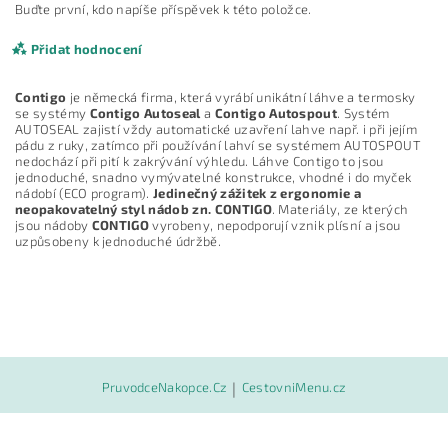
Buďte první, kdo napíše příspěvek k této položce.
Přidat hodnocení
Contigo
je německá firma, která vyrábí unikátní láhve a termosky
se systémy
Contigo Autoseal
a
Contigo Autospout
. Systém
AUTOSEAL zajistí vždy automatické uzavření lahve např. i při jejím
pádu z ruky, zatímco při používání lahví se systémem AUTOSPOUT
nedochází při pití k zakrývání výhledu. Láhve Contigo to jsou
jednoduché, snadno vymývatelné konstrukce, vhodné i do myček
nádobí (ECO program).
Jedinečný zážitek z ergonomie a
neopakovatelný styl nádob zn. CONTIGO
. Materiály, ze kterých
jsou nádoby
CONTIGO
vyrobeny, nepodporují vznik plísní a jsou
uzpůsobeny k jednoduché údržbě.
Vložením hodnocení souhlasíte s
podmínkami ochrany
osobních údajů
PruvodceNakopce.Cz
|
CestovniMenu.cz