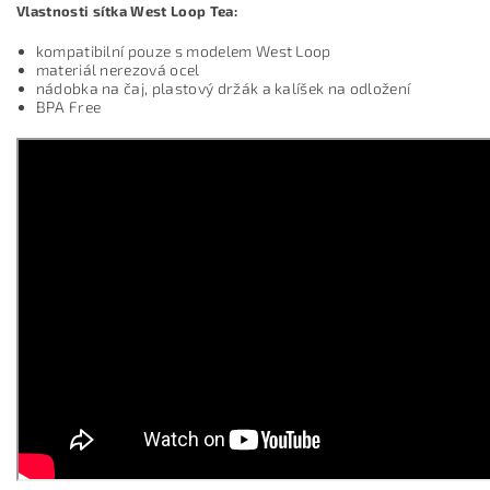
Vlastnosti sítka West Loop Tea:
kompatibilní pouze s modelem West Loop
materiál nerezová ocel
nádobka na čaj, plastový držák a kalíšek na odložení
BPA Free