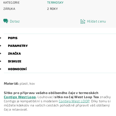
KATEGORIE
TERMOSKY
ZÁRUKA
2 ROKY
Dotaz
Hlídat cenu
POPIS
PARAMETRY
ZNAČKA
DISKUZE
HODNOCENÍ
Materiál:
plast, kov
Sítko pro přípravu vašeho oblíbeného čaje v termoskách
Contigo West Loop
.
Louhovací
sítko na čaj West Loop Tea
značky
Contigo je kompatibilní s modelem
Contigo West LOOP
. Díky tomu si
můžete kdekoliv na vašich cestách pohodlně připravit váš oblíbený
čaj a relaxovat.