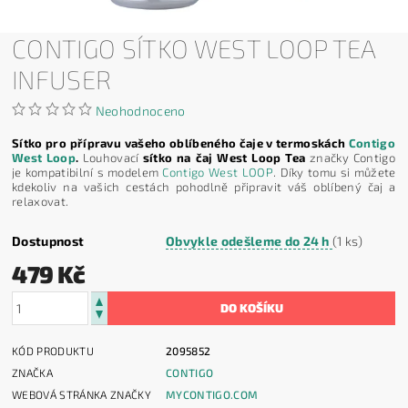
CONTIGO SÍTKO WEST LOOP TEA
INFUSER
Neohodnoceno
Sítko pro přípravu vašeho oblíbeného čaje v termoskách
Contigo
West Loop
.
Louhovací
sítko na čaj West Loop Tea
značky Contigo
je kompatibilní s modelem
Contigo West LOOP
. Díky tomu si můžete
kdekoliv na vašich cestách pohodlně připravit váš oblíbený čaj a
relaxovat.
Dostupnost
Obvykle odešleme do 24 h
(1 ks)
479 Kč
KÓD PRODUKTU
2095852
ZNAČKA
CONTIGO
WEBOVÁ STRÁNKA ZNAČKY
MYCONTIGO.COM