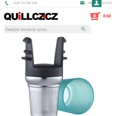
+420 723 767 434
INFO@QUILLCZ.CZ
0
0 Kč