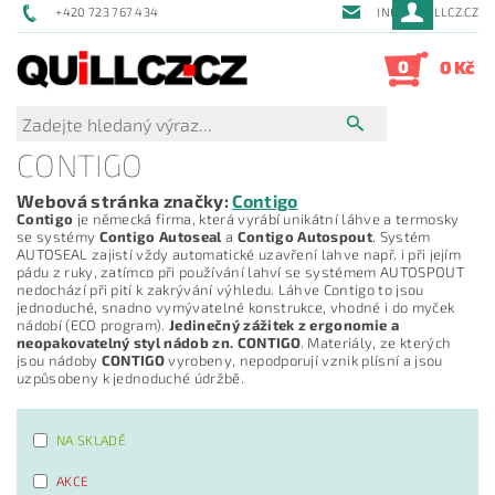
+420 723 767 434
INFO@QUILLCZ.CZ
0
0 Kč
CONTIGO
Webová stránka značky:
Contigo
Contigo
je německá firma, která vyrábí unikátní láhve a termosky
se systémy
Contigo Autoseal
a
Contigo Autospout
. Systém
AUTOSEAL zajistí vždy automatické uzavření lahve např. i při jejím
pádu z ruky, zatímco při používání lahví se systémem AUTOSPOUT
nedochází při pití k zakrývání výhledu. Láhve Contigo to jsou
jednoduché, snadno vymývatelné konstrukce, vhodné i do myček
nádobí (ECO program).
Jedinečný zážitek z ergonomie a
neopakovatelný styl nádob zn. CONTIGO
. Materiály, ze kterých
jsou nádoby
CONTIGO
vyrobeny, nepodporují vznik plísní a jsou
uzpůsobeny k jednoduché údržbě.
NA SKLADĚ
AKCE