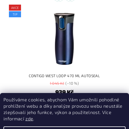
AKCE
TIP
CONTIGO WEST LOOP 470 ML AUTOSEAL
1 045 Kč
(–10 %)
939 Kč
Používáme cookies, abychom Vám umožnili pohodlné
4
prohlížení webu a díky analýze provozu webu neustále
položek celkem
zlepšovali jeho funkce, výkon a použitelnost. Více
informací
zde
.
PruvodceNakopce.Cz
|
CestovniMenu.cz