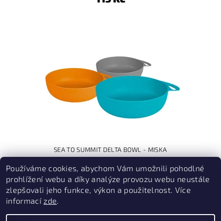
SEA TO SUMMIT DELTA BOWL - MISKA
Používáme cookies, abychom Vám umožnili pohodlné
165 Kč
prohlížení webu a díky analýze provozu webu neustále
zlepšovali jeho funkce, výkon a použitelnost. Více
informací
zde
.
PruvodceNakopce.Cz
|
CestovniMenu.cz