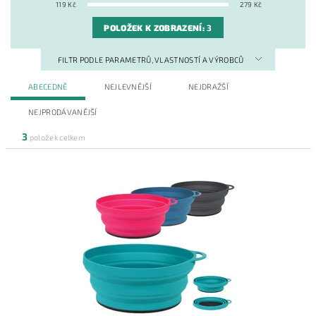
119
Kč
279
Kč
POLOŽEK K ZOBRAZENÍ:
3
FILTR PODLE PARAMETRŮ, VLASTNOSTÍ A VÝROBCŮ
ABECEDNĚ
NEJLEVNĚJŠÍ
NEJDRAŽŠÍ
NEJPRODÁVANĚJŠÍ
3
položek celkem