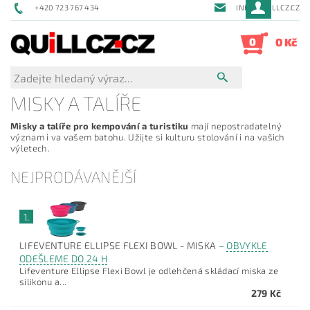
+420 723 767 434
INFO@QUILLCZ.CZ
0
0 Kč
MISKY A TALÍŘE
Misky a talíře pro kempování a turistiku
mají nepostradatelný
význam i va vašem batohu. Užijte si kulturu stolování i na vašich
výletech.
NEJPRODÁVANĚJŠÍ
1.
LIFEVENTURE ELLIPSE FLEXI BOWL - MISKA
–
OBVYKLE
ODEŠLEME DO 24 H
Lifeventure Ellipse Flexi Bowl je odlehčená skládací miska ze
silikonu a...
279 Kč