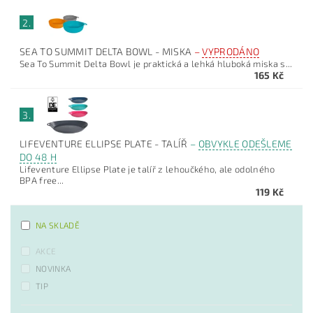
2.
SEA TO SUMMIT DELTA BOWL - MISKA
–
VYPRODÁNO
Sea To Summit Delta Bowl je praktická a lehká hluboká miska s...
165 Kč
3.
LIFEVENTURE ELLIPSE PLATE - TALÍŘ
–
OBVYKLE ODEŠLEME
DO 48 H
Lifeventure Ellipse Plate je talíř z lehoučkého, ale odolného
BPA free...
119 Kč
NA SKLADĚ
AKCE
NOVINKA
TIP