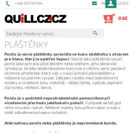
+420 723 767 434
INFO@QUILLCZ.CZ
0
0 Kč
PLÁŠTĚNKY
Pončo je verze pláštěnky zpravidla ve tvaru obdélníku s otvorem
pro hlavu, který je opatřen kapucí.
Stejně jako pláštěnka slouží
pončo jako ochrana před deštěm nebo sněhem. Jeho obravská
výhoda je, že díky obdélníkovému tvaru lze z většiny ponč postavit
skromný přístřešek, který nás v nouzi ochrání před deštěm a
můžeme se pod ním vyspat. Základní rozdíly mezi jednotlivými
modely a značkami jsou: materiál - těžký/lehký, způsob zapínání
zip/svoky, velikost, barva.
Pončo je v podstatě nepostradatelným pomocníkem při
vícedenním přechodu jakéhokoliv pohoří.
V případě deště pod
něho shováte i batoh. Některé modely toto přímo nabízí a mají v
sobě zabudovanou kapsu na batoh.
Alternativou ponča nebo pláštěnky je nepromokavá bunda.