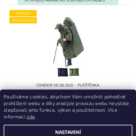
FILTR PODLE PARAMETRŮ, VLASTNOSTÍ A VÝROBCŮ
VÝPRODEJ
POSLEDNÍ KUS
CONDOR VELBLOUD - PLÁŠTĚNKA
(–2 %)
Používáme cookies, abychom Vám umožnili pohodlné
1 790 Kč
prohlížení webu a díky analýze provozu webu neustále
zlepšovali jeho funkce, výkon a použitelnost. Více
informací
zde
.
PruvodceNakopce.Cz
|
CestovniMenu.cz
NASTAVENÍ