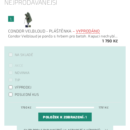
NEJPRODÁVANĚJŠÍ
1.
CONDOR VELBLOUD - PLÁŠTĚNKA
–
VYPRODÁNO
Condor Velbloud je pončo s hrbem pro batoh. Kapuci nechybí...
1 790 Kč
NA SKLADĚ
AKCE
NOVINKA
TIP
VÝPRODEJ
POSLEDNÍ KUS
1790
Kč
1791
Kč
POLOŽEK K ZOBRAZENÍ:
1