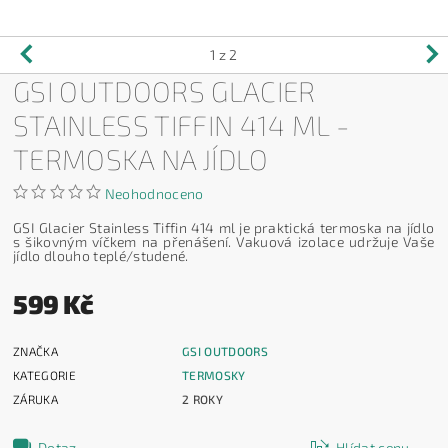
1
z 2
GSI OUTDOORS GLACIER
STAINLESS TIFFIN 414 ML -
TERMOSKA NA JÍDLO
Neohodnoceno
GSI Glacier Stainless Tiffin 414 ml je praktická termoska na jídlo
s šikovným víčkem na přenášení. Vakuová izolace udržuje Vaše
jídlo dlouho teplé/studené.
599 Kč
ZNAČKA
GSI OUTDOORS
KATEGORIE
TERMOSKY
ZÁRUKA
2 ROKY
Dotaz
Hlídat cenu