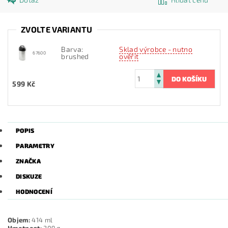
ZVOLTE VARIANTU
Barva:
Sklad výrobce - nutno
67600
brushed
ověřit
599 Kč
POPIS
PARAMETRY
ZNAČKA
DISKUZE
HODNOCENÍ
Objem:
414 ml
Hmotnost:
309 g