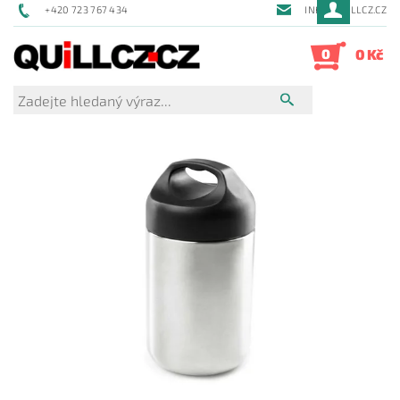
+420 723 767 434
INFO@QUILLCZ.CZ
0
0 Kč