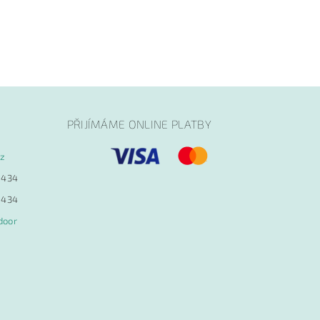
PŘIJÍMÁME ONLINE PLATBY
cz
 434
 434
door