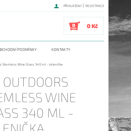
|
PŘIHLÁŠENÍ
REGISTRACE
0
0 Kč
BCHODNÍ PODMÍNKY
KONTAKTY
s Stemless Wine Glass 340 ml - sklenička
I OUTDOORS
EMLESS WINE
ASS 340 ML -
LENIČKA