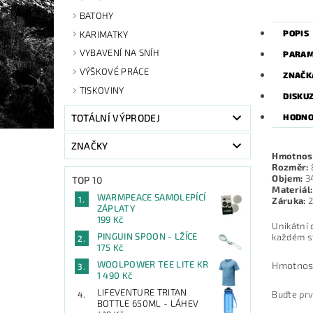
BATOHY
POPIS
KARIMATKY
VYBAVENÍ NA SNÍH
PARAM
VÝŠKOVÉ PRÁCE
ZNAČK
TISKOVINY
DISKU
HODNO
TOTÁLNÍ VÝPRODEJ
ZNAČKY
Hmotnos
Rozměr:
Objem:
3
TOP 10
Materiál:
WARMPEACE SAMOLEPÍCÍ
Záruka:
2
ZÁPLATY
199 Kč
Unikátní 
PINGUIN SPOON - LŽÍCE
každém s
175 Kč
WOOLPOWER TEE LITE KR
Hmotnos
1 490 Kč
LIFEVENTURE TRITAN
Buďte prv
BOTTLE 650ML - LÁHEV