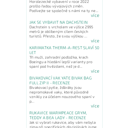
Horolezecké vybavení v roce 2022
prošlo řadou vývojových změn.
Podívejte se společně s námi na ty ne...
více
JAK SE VYBAVIT NA DACHSTEIN
Dachstein s vrcholem ve výšce 2995
metrů je oblíbeným cílem českých
turistů. Přesto, že svou výškou ...
více
KARIMATKA THERM-A-REST SLAVÍ 50
LET
Tři muži, zahradní podložka, krach
Boeingu a hledání lepší varianty pro
spaní pod hvězdami, než je d...
více
BIVAKOVACÍ VAK YATE BIVAK BAG
FULL ZIP II - RECENZE
Bivakovací pytle, žďáráky jsou
nepromokavé vaky, které původně
vznikly za účelem nouzového spaní v
p...
více
RUKAVICE WARMPEACE GRYM,
TEDDY A BEA LADY - RECENZE
Jak si vybrat rukavice, aby vám nebyla
zima při specifických disciplínách jsme