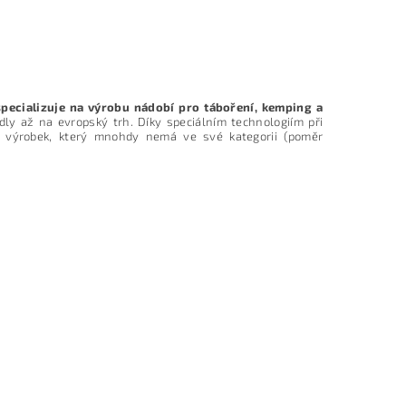
specializuje na výrobu nádobí pro táboření, kemping a
edly až na evropský trh. Díky speciálním technologiím při
í výrobek, který mnohdy nemá ve své kategorii (poměr