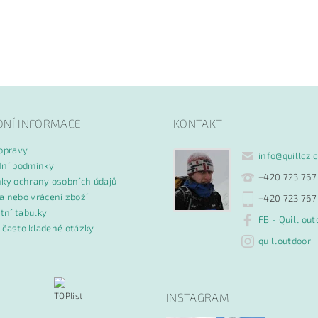
DNÍ INFORMACE
KONTAKT
opravy
info
@
quillcz.
ní podmínky
+420 723 767
ky ochrany osobních údajů
 nebo vrácení zboží
+420 723 767
tní tabulky
FB - Quill out
- často kladené otázky
quilloutdoor
INSTAGRAM