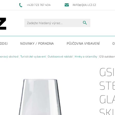
+420 723 767 434
INFO@QUILLCZ.CZ
RODEJ
NOVINKY / PORADNA
PŮJČOVNA VYBAVENÍ
O
oorový obchod
Turistické vybavení
Outdoorové nádobí
Hrnky a skleničky
GSI outdoor
GS
ST
GL
SK