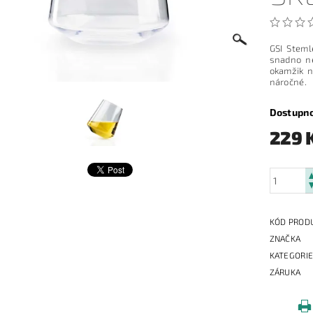
GSI Steml
snadno ne
okamžik n
náročné.
Dostupn
229 
KÓD PROD
ZNAČKA
KATEGORI
ZÁRUKA