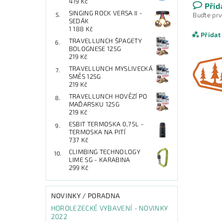
419 Kč
Přid
SINGING ROCK VERSA II -
Buďte prv
SEDÁK
1 188 Kč
Přidat
TRAVELLUNCH ŠPAGETY
BOLOGNESE 125G
219 Kč
TRAVELLUNCH MYSLIVECKÁ
SMĚS 125G
219 Kč
TRAVELLUNCH HOVĚZÍ PO
MAĎARSKU 125G
219 Kč
ESBIT TERMOSKA 0,75L -
TERMOSKA NA PITÍ
737 Kč
CLIMBING TECHNOLOGY
LIME SG - KARABINA
Vlože
299 Kč
NOVINKY / PORADNA
HOROLEZECKÉ VYBAVENÍ - NOVINKY
2022