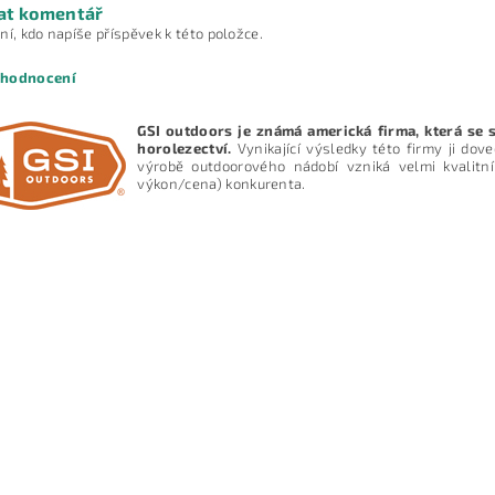
at komentář
ní, kdo napíše příspěvek k této položce.
 hodnocení
GSI outdoors je známá americká firma, která se 
horolezectví.
Vynikající výsledky této firmy ji dov
výrobě outdoorového nádobí vzniká velmi kvalitn
výkon/cena) konkurenta.
ním hodnocení souhlasíte s
podmínkami ochrany osobních údajů