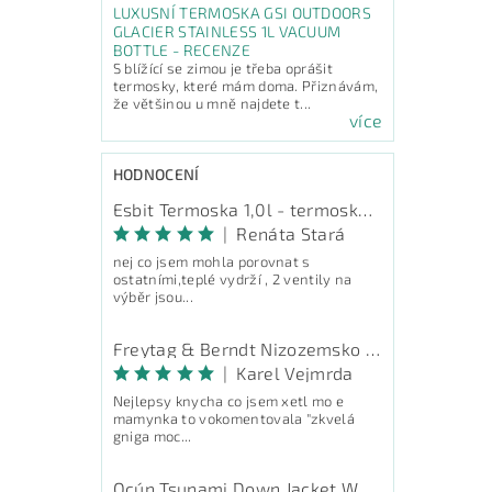
LUXUSNÍ TERMOSKA GSI OUTDOORS
GLACIER STAINLESS 1L VACUUM
BOTTLE - RECENZE
S blížící se zimou je třeba oprášit
termosky, které mám doma. Přiznávám,
že většinou u mně najdete t...
více
HODNOCENÍ
Esbit Termoska 1,0l - termoska na pití
|
Renáta Stará
nej co jsem mohla porovnat s
ostatními,teplé vydrží , 2 ventily na
výběr jsou...
Freytag & Berndt Nizozemsko - průvodce
|
Karel Vejmrda
Nejlepsy knycha co jsem xetl mo e
mamynka to vokomentovala "zkvelá
gniga moc...
Ocún Tsunami Down Jacket Women - péřová bunda