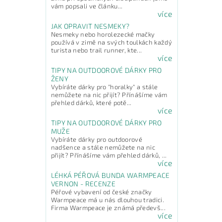
vám popsali ve článku...
více
JAK OPRAVIT NESMEKY?
Nesmeky nebo horolezecké mačky
používá v zimě na svých toulkách každý
turista nebo trail runner, kte...
více
TIPY NA OUTDOOROVÉ DÁRKY PRO
ŽENY
Vybíráte dárky pro "horalky" a stále
nemůžete na nic přijít? Přínášíme vám
přehled dárků, které potě...
více
TIPY NA OUTDOOROVÉ DÁRKY PRO
MUŽE
Vybíráte dárky pro outdoorové
nadšence a stále nemůžete na nic
přijít? Přínášíme vám přehled dárků, ...
více
LÉHKÁ PÉŘOVÁ BUNDA WARMPEACE
VERNON - RECENZE
Péřové vybavení od české značky
Warmpeace má u nás dlouhou tradici.
Firma Warmpeace je známá předevš...
více