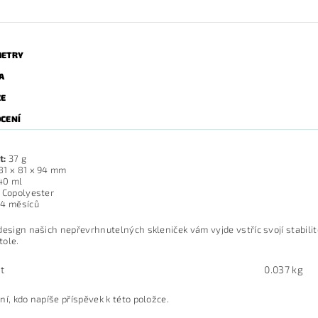
ETRY
A
ZE
CENÍ
t:
37 g
81 x 81 x 94 mm
40 ml
Copolyester
4 měsíců
design našich nepřevrhnutelných skleniček vám vyjde vstříc svojí stabili
tole.
t
0.037 kg
ní, kdo napíše příspěvek k této položce.