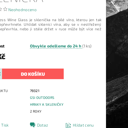
Neohodnoceno
ess Wine Glass je sklenička na bílé víno, kterou jen tak
převrhnete. Uhlídat sklenici vína, aby se v nestřežený
epřevrhla, nebo ji stále držet v ruce může být více než
ost
Obvykle odešleme do 24 h
(1 ks)
Kč
UKTU
79321
GSI OUTDOORS
E
HRNKY A SKLENIČKY
2 ROKY
Tisk
Dotaz
Hlídat cenu