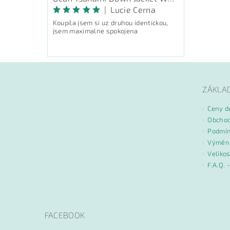
|
Lucie Cerna
Koupila jsem si uz druhou identickou,
jsem maximalne spokojena
ZÁKLA
Ceny d
Obchod
Podmín
Výměna
Velikos
F.A.Q. 
FACEBOOK