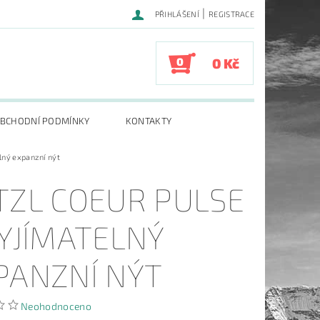
|
PŘIHLÁŠENÍ
REGISTRACE
0
0 Kč
BCHODNÍ PODMÍNKY
KONTAKTY
elný expanzní nýt
TZL COEUR PULSE
VYJÍMATELNÝ
PANZNÍ NÝT
Neohodnoceno