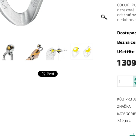
COEUR PU
nerezové
odstraňova
nedobrovo
Dostupn
Běžná ce
Ušetříte
1 309
KÓD PROD
ZNAČKA
KATEGORI
ZÁRUKA