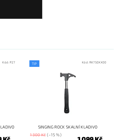
Kód:
P27
Kód:
RK750XX00
TIP
KLADIVO
SINGING ROCK SKALNÍ KLADIVO
1 300 Kč
(–15 %)
9 Kč
1 099 Kč