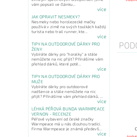
vám popsali ve článku...
více
JAK OPRAVIT NESMEKY?
Nesmeky nebo horolezecké mačky
používá v zimě na svých toulkách každý
turista nebo trail runner, kte...
více
POD
TIPY NA OUTDOOROVÉ DÁRKY PRO
ŽENY
Vybíráte dárky pro "horalky" a stále
nemůžete na nic přijít? Přínášíme vám
přehled dárků, které potě...
více
TIPY NA OUTDOOROVÉ DÁRKY PRO
MUŽE
Vybíráte dárky pro outdoorové
nadšence a stále nemůžete na nic
přijít? Přínášíme vám přehled dárků, ...
více
LÉHKÁ PÉŘOVÁ BUNDA WARMPEACE
VERNON - RECENZE
Péřové vybavení od české značky
Warmpeace má u nás dlouhou tradici.
Firma Warmpeace je známá předevš...
více
549 