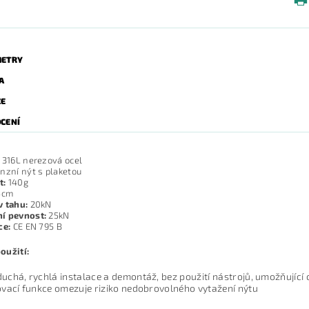
ETRY
A
ZE
CENÍ
316L nerezová ocel
nzní nýt s plaketou
t:
140g
5cm
v tahu:
20kN
í pevnost:
25kN
ce:
CE EN 795 B
oužití:
uchá, rychlá instalace a demontáž, bez použití nástrojů, umožňující 
ovací funkce omezuje riziko nedobrovolného vytažení nýtu