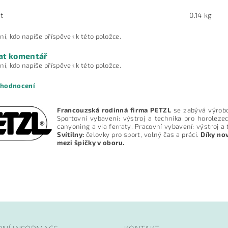
t
0.14 kg
ní, kdo napíše příspěvek k této položce.
at komentář
ní, kdo napíše příspěvek k této položce.
 hodnocení
Francouzská rodinná firma PETZL
se zabývá výrobo
Sportovní vybavení: výstroj a technika pro horolezec
canyoning a via ferraty. Pracovní vybavení: výstroj 
Svítilny:
čelovky pro sport, volný čas a práci.
Díky nov
mezi špičky v oboru.
ním hodnocení souhlasíte s
podmínkami ochrany osobních údajů