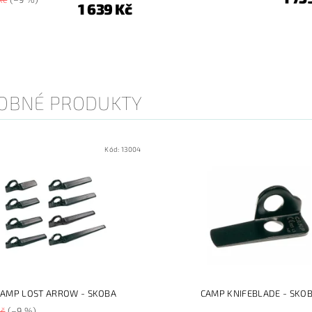
1 639 Kč
OBNÉ PRODUKTY
Kód:
13004
CAMP LOST ARROW - SKOBA
CAMP KNIFEBLADE - SKO
Kč
(–9 %)