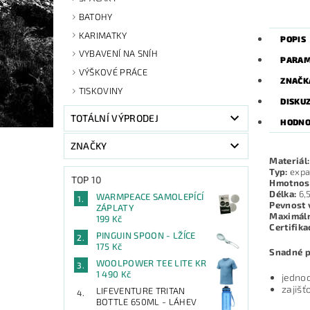
BATOHY
KARIMATKY
POPIS
VYBAVENÍ NA SNÍH
PARAM
VÝŠKOVÉ PRÁCE
ZNAČK
TISKOVINY
DISKU
TOTÁLNÍ VÝPRODEJ
HODNO
ZNAČKY
Materiál:
Typ:
expa
TOP 10
Hmotnos
Délka:
6,
WARMPEACE SAMOLEPÍCÍ
Pevnost 
ZÁPLATY
Maximáln
199 Kč
Certifika
PINGUIN SPOON - LŽÍCE
175 Kč
Snadné p
WOOLPOWER TEE LITE KR
1 490 Kč
jednod
zajišť
LIFEVENTURE TRITAN
BOTTLE 650ML - LÁHEV