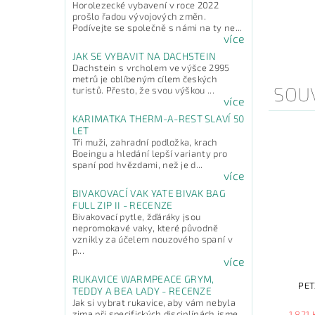
Horolezecké vybavení v roce 2022
prošlo řadou vývojových změn.
Podívejte se společně s námi na ty ne...
více
JAK SE VYBAVIT NA DACHSTEIN
Dachstein s vrcholem ve výšce 2995
metrů je oblíbeným cílem českých
SOUV
turistů. Přesto, že svou výškou ...
více
KARIMATKA THERM-A-REST SLAVÍ 50
LET
Tři muži, zahradní podložka, krach
Boeingu a hledání lepší varianty pro
spaní pod hvězdami, než je d...
více
BIVAKOVACÍ VAK YATE BIVAK BAG
FULL ZIP II - RECENZE
Bivakovací pytle, žďáráky jsou
nepromokavé vaky, které původně
vznikly za účelem nouzového spaní v
p...
více
RUKAVICE WARMPEACE GRYM,
PET
TEDDY A BEA LADY - RECENZE
Jak si vybrat rukavice, aby vám nebyla
zima při specifických disciplínách jsme
1 821 