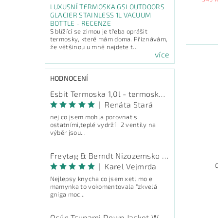
LUXUSNÍ TERMOSKA GSI OUTDOORS
GLACIER STAINLESS 1L VACUUM
BOTTLE - RECENZE
S blížící se zimou je třeba oprášit
termosky, které mám doma. Přiznávám,
že většinou u mně najdete t...
více
HODNOCENÍ
Esbit Termoska 1,0l - termoska na pití
|
Renáta Stará
nej co jsem mohla porovnat s
ostatními,teplé vydrží , 2 ventily na
výběr jsou...
Freytag & Berndt Nizozemsko - průvodce
|
Karel Vejmrda
Nejlepsy knycha co jsem xetl mo e
mamynka to vokomentovala "zkvelá
gniga moc...
Ocún Tsunami Down Jacket Women - péřová bunda