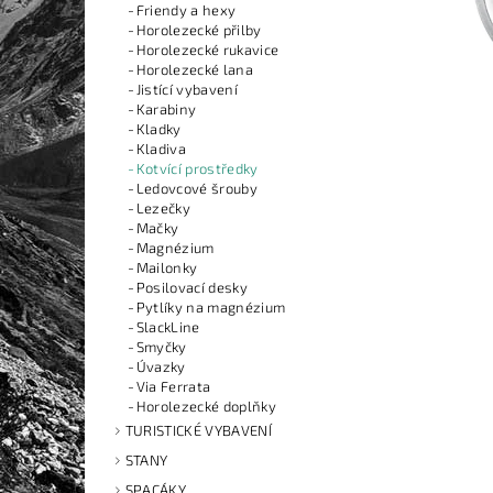
Friendy a hexy
Horolezecké přilby
Horolezecké rukavice
Horolezecké lana
Jistící vybavení
Karabiny
Kladky
Kladiva
Kotvící prostředky
Ledovcové šrouby
Lezečky
Mačky
Magnézium
Mailonky
Posilovací desky
Pytlíky na magnézium
SlackLine
Smyčky
Úvazky
Via Ferrata
Horolezecké doplňky
TURISTICKÉ VYBAVENÍ
STANY
SPACÁKY