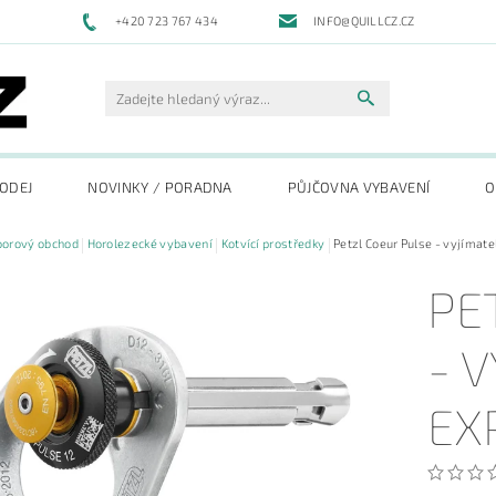
+420 723 767 434
INFO@QUILLCZ.CZ
RODEJ
NOVINKY / PORADNA
PŮJČOVNA VYBAVENÍ
O
oorový obchod
Horolezecké vybavení
Kotvící prostředky
Petzl Coeur Pulse - vyjímat
PE
- 
EX