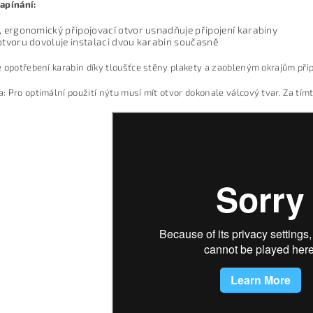
apínání:
, ergonomický připojovací otvor usnadňuje připojení karabiny
otvoru dovoluje instalaci dvou karabin současně
 opotřebení karabin díky tloušťce stěny plakety a zaobleným okrajům při
 Pro optimální použití nýtu musí mít otvor dokonale válcový tvar. Za tímt