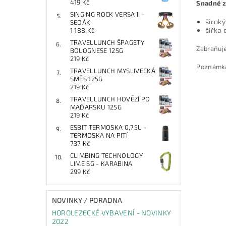
419 Kč
Snadné z
SINGING ROCK VERSA II -
široký
SEDÁK
šířka 
1 188 Kč
TRAVELLUNCH ŠPAGETY
Zabraňuje
BOLOGNESE 125G
219 Kč
Poznámka:
TRAVELLUNCH MYSLIVECKÁ
SMĚS 125G
219 Kč
TRAVELLUNCH HOVĚZÍ PO
MAĎARSKU 125G
219 Kč
ESBIT TERMOSKA 0,75L -
TERMOSKA NA PITÍ
737 Kč
CLIMBING TECHNOLOGY
LIME SG - KARABINA
299 Kč
NOVINKY / PORADNA
HOROLEZECKÉ VYBAVENÍ - NOVINKY
2022