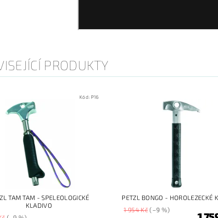
ISEJÍCÍ PRODUKTY
Kód:
P16
ZL TAM TAM - SPELEOLOGICKÉ
PETZL BONGO - HOROLEZECKÉ 
KLADIVO
1 954 Kč
(–9 %)
1 75
Kč
(–9 %)