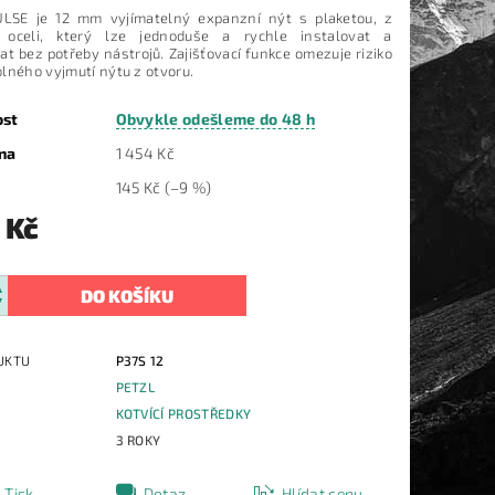
LSE je 12 mm vyjímatelný expanzní nýt s plaketou, z
 oceli, který lze jednoduše a rychle instalovat a
t bez potřeby nástrojů. Zajišťovací funkce omezuje riziko
lného vyjmutí nýtu z otvoru.
ost
Obvykle odešleme do 48 h
na
1 454 Kč
145 Kč
(–9 %)
 Kč
UKTU
P37S 12
PETZL
E
KOTVÍCÍ PROSTŘEDKY
3 ROKY
Tisk
Dotaz
Hlídat cenu