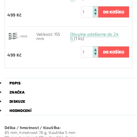
499 Kč
Velikost: 155
Obvykle odešleme do 24
13008
mm
h
(1 ks)
499 Kč
POPIS
ZNAČKA
DISKUZE
HODNOCENÍ
Délka / hmotnost / tloušťka:
85 mm, hmotnost 76 g, tlouštka 5 mm