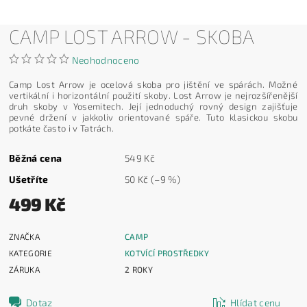
CAMP LOST ARROW - SKOBA
Neohodnoceno
Camp Lost Arrow je ocelová skoba pro jištění ve spárách. Možné
vertikální i horizontální použití skoby. Lost Arrow je nejrozšířenější
druh skoby v Yosemitech. Její jednoduchý rovný design zajišťuje
pevné držení v jakkoliv orientované spáře. Tuto klasickou skobu
potkáte často i v Tatrách.
Běžná cena
549 Kč
Ušetříte
50 Kč
(–9 %)
499 Kč
ZNAČKA
CAMP
KATEGORIE
KOTVÍCÍ PROSTŘEDKY
ZÁRUKA
2 ROKY
Dotaz
Hlídat cenu