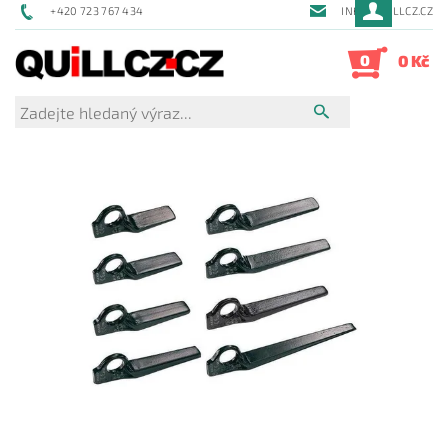
+420 723 767 434
INFO@QUILLCZ.CZ
0
0 Kč