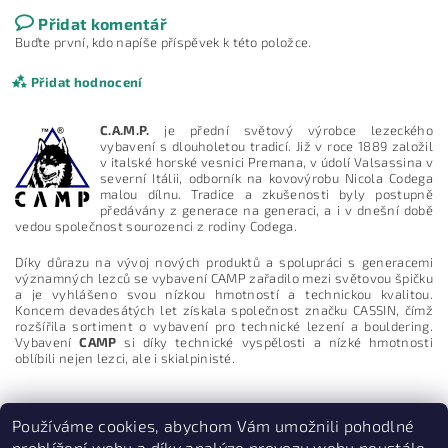
Přidat komentář
Buďte první, kdo napíše příspěvek k této položce.
Přidat hodnocení
C.A.M.P.
je přední světový výrobce lezeckého
vybavení s dlouholetou tradicí. Již v roce 1889 založil
v italské horské vesnici Premana, v údolí Valsassina v
severní Itálii, odborník na kovovýrobu Nicola Codega
malou dílnu. Tradice a zkušenosti byly postupně
předávány z generace na generaci, a i v dnešní době
vedou společnost sourozenci z rodiny Codega.
Díky důrazu na vývoj nových produktů a spolupráci s generacemi
významných lezců se vybavení CAMP zařadilo mezi světovou špičku
a je vyhlášeno svou nízkou hmotností a technickou kvalitou.
Koncem devadesátých let získala společnost značku CASSIN, čímž
rozšířila sortiment o vybavení pro technické lezení a bouldering.
Vybavení
CAMP
si díky technické vyspělosti a nízké hmotnosti
oblíbili nejen lezci, ale i skialpinisté.
Vložením hodnocení souhlasíte s
podmínkami ochrany
osobních údajů
Používáme cookies, abychom Vám umožnili pohodlné
prohlížení webu a díky analýze provozu webu neustále