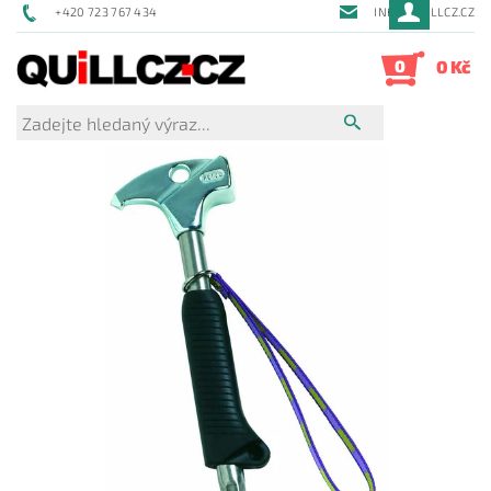
+420 723 767 434
INFO@QUILLCZ.CZ
0
0 Kč