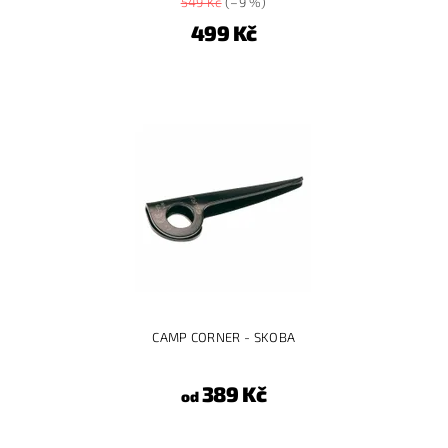
549 Kč
(–9 %)
499 Kč
CAMP CORNER - SKOBA
389 Kč
od