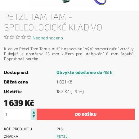
PETZL TAM TAM -
SPELEOLOGICKÉ KLADIVO
Neohodnoceno
Kladivo Petzl Tam Tam slouží k osazování nýtů pomocí ruční vrtačky.
Rukojeť je opatřena 13 mm klíčem pro utahování 8 mm šroubů.
Popruhové poutko.
Dostupnost
Obvykle odešleme do 48 h
Běžná cena
1 821 Kč
Ušetříte
182 Kč
(–9 %)
1 639 Kč
KÓD PRODUKTU
P16
ZNAČKA
PETZL