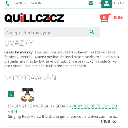
+420 723 767 434
INFO@QUILLCZ.CZ
0
0 Kč
ÚVAZKY
Lezecké úvazky
jsou nedílnou součástí vybavení každého lezce.
Správný lezecký úvazek poskytuje lezci nejen nezbytnou ochranu
při pádu, ale měl by být také pohodlným a praktickým společníkem
pro trávení času ve skalních stěnách a cestách.
NEJPRODÁVANĚJŠÍ
1.
SINGING ROCK VERSA II - SEDÁK
–
OBVYKLE ODEŠLEME DO
48 H
Singing Rock Versa II je druhá generace velmi univerzálního a...
1 188 Kč