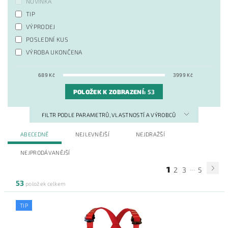
NOVINKA
TIP
VÝPRODEJ
POSLEDNÍ KUS
VÝROBA UKONČENA
689
Kč
3999
Kč
POLOŽEK K ZOBRAZENÍ:
53
FILTR PODLE PARAMETRŮ, VLASTNOSTÍ A VÝROBCŮ
ABECEDNĚ
NEJLEVNĚJŠÍ
NEJDRAŽŠÍ
NEJPRODÁVANĚJŠÍ
...
1
2
3
5
53
položek celkem
TIP