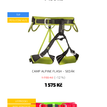
TIP
POSLEDNÍ KUS
CAMP ALPINE FLASH - SEDÁK
1 790 Kč
(–12 %)
1 575 Kč
VÝPRODEJ
POSLEDNÍ KUS