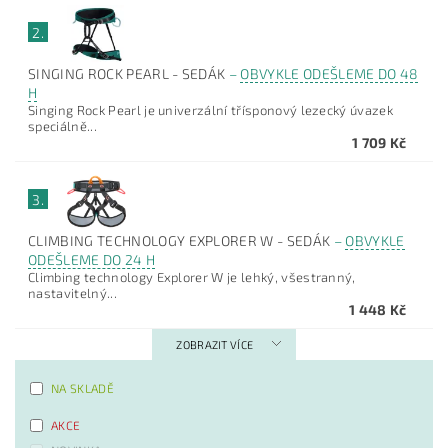
2.
SINGING ROCK PEARL - SEDÁK
–
OBVYKLE ODEŠLEME DO 48
H
Singing Rock Pearl je univerzální třísponový lezecký úvazek
speciálně...
1 709 Kč
3.
CLIMBING TECHNOLOGY EXPLORER W - SEDÁK
–
OBVYKLE
ODEŠLEME DO 24 H
Climbing technology Explorer W je lehký, všestranný,
nastavitelný...
1 448 Kč
ZOBRAZIT VÍCE
NA SKLADĚ
AKCE