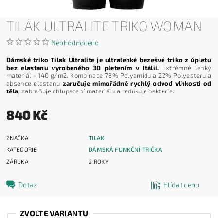
TILAK ULTRALITE TRIKO WOMAN
Neohodnoceno
Dámské triko Tilak Ultralite je ultralehké bezešvé triko z úpletu
bez elastanu vyrobeného 3D pletením v Itálii.
Extrémně lehký
materiál - 140 g/m2. Kombinace 78% Polyamidu a 22% Polyesteru a
absence elastanu
zaručuje mimořádně rychlý odvod vlhkosti od
těla
, zabraňuje chlupacení materiálu a redukuje bakterie.
840 Kč
ZNAČKA
TILAK
KATEGORIE
DÁMSKÁ FUNKČNÍ TRIČKA
ZÁRUKA
2 ROKY
Dotaz
Hlídat cenu
ZVOLTE VARIANTU