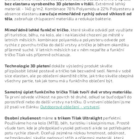
bez elastanu vyrobeného 3D pletením v Itálii.
Extrémně lehký
materiál - 140 g/m2. Kombinace 78% Polyamidu a 22% Polyesteru a
absence elastanu
zaručuje mimořádně rychlý odvod vlhkosti od
těla
, zabraňuje chlupacení materiálu a redukuje bakterie.
Mimořádně lehké funkční tričko
, které skvěle odvádí pot využijete
při turistice, běhu, na kolo, ale i na klasické chození po městě v
letních měsících. kombinace polyamidu a polyesteru odvede pot
rychle z povrchu trička do další vrstvy a tričko je během okamžiku
příjemně suché. V letních měsících se v něm nepaříte a funkční
tričko Tilak vás příjemně ochlazuje.
Technologie 3D pletení
dokáže výsledný produkt skvěle
přizpůsobit lidské postavě a tričko tak bezvadně sedí. Nemá v sobě
sice elastan, ale po oblečení okamžitě cítíte, jak triko skvěle obepíná
všechny partie, tak jak tomu má u funkčního oblečení být.
Samotný úplet funkčního trička Tilak tvoří dvě vrstvy materiálu
.
Ta první odvede vlhkost na povrch té druhé, odkud se buď odpaří do
porostředí nebo do další vrstvy na tričku. O vrstvení oblečení jsme
již psali ve článku:
Outdoorové oblečení - vrstvení
.
Osobní zkušenost
máme
s trikem Tilak Ultralight
perfektní.
Používáme ho na kolo (MTB), běh, turistiku i skialpinismus. Prostě
všude tam, kde je předpoklad vysoké potivosti a kde se potřebujete
potu rychle zbavit. Oceňuji zejména nízkou hmotnost, odolnost,
nežmolkování, skvěle padnoucí střih a příjemný materiál, který