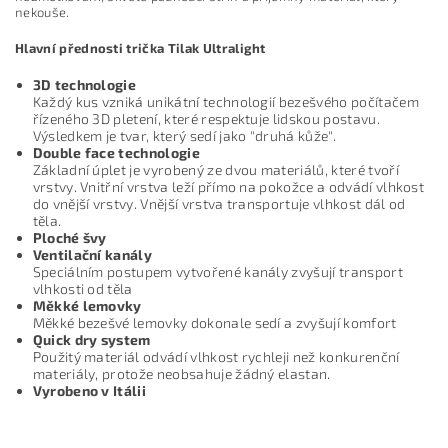
nekouše.
Hlavní přednosti trička Tilak Ultralight
3D technologie
Každý kus vzniká unikátní technologií bezešvého počítačem
řízeného 3D pletení, které respektuje lidskou postavu.
Výsledkem je tvar, který sedí jako "druhá kůže".
Double face technologie
Základní úplet je vyrobený ze dvou materiálů, které tvoří
vrstvy. Vnitřní vrstva leží přímo na pokožce a odvádí vlhkost
do vnější vrstvy. Vnější vrstva transportuje vlhkost dál od
těla.
Ploché švy
Ventilační kanály
Speciálním postupem vytvořené kanály zvyšují transport
vlhkosti od těla
Měkké lemovky
Měkké bezešvé lemovky dokonale sedí a zvyšují komfort
Quick dry system
Použitý materiál odvádí vlhkost rychleji než konkurenční
materiály, protože neobsahuje žádný elastan.
Vyrobeno v Itálii