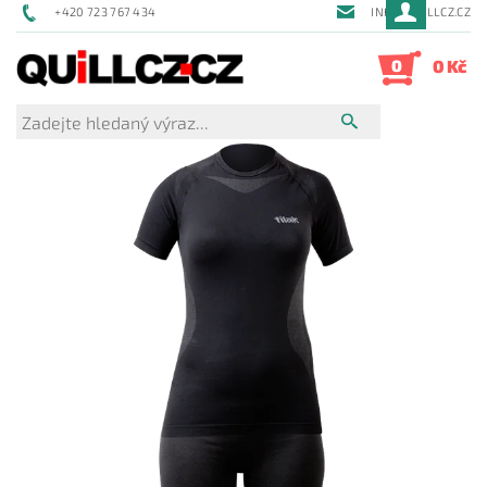
+420 723 767 434
INFO@QUILLCZ.CZ
0
0 Kč