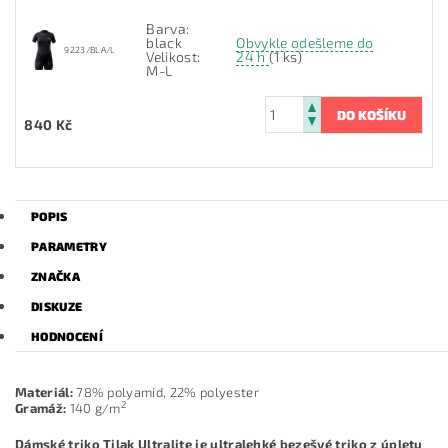
Barva:
black
Obvykle odešleme do
9223/BLA/L
Velikost:
24 h
(1 ks)
M-L
840 Kč
POPIS
PARAMETRY
ZNAČKA
DISKUZE
HODNOCENÍ
Materiál:
78% polyamid, 22% polyester
2
Gramáž:
140 g/m
Dámské triko Tilak Ultralite je ultralehké bezešvé triko z úpletu