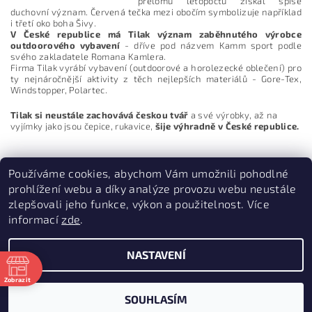
přelomu letopočtů získal spíše
duchovní význam. Červená tečka mezi obočím symbolizuje například
i třetí oko boha Šivy.
V České republice má Tilak význam zaběhnutého výrobce
outdoorového vybavení
- dříve pod názvem Kamm sport podle
svého zakladatele Romana Kamlera.
Firma Tilak vyrábí vybavení (outdoorové a horolezecké oblečení) pro
ty nejnáročnější aktivity z těch nejlepších materiálů - Gore-Tex,
Windstopper, Polartec.
Tilak
si neustále zachovává českou tvář
a své výrobky, až na
vyjímky jako jsou čepice, rukavice,
šije výhradně v České republice.
Vložením hodnocení souhlasíte s
podmínkami ochrany
osobních údajů
Používáme cookies, abychom Vám umožnili pohodlné
prohlížení webu a díky analýze provozu webu neustále
zlepšovali jeho funkce, výkon a použitelnost. Více
informací
zde
.
PruvodceNakopce.Cz
|
CestovniMenu.cz
NASTAVENÍ
2026 © Quill outdoor, všechna práva vyhrazena
Zobrazit
ě
Vytvořil Shoptet
SOUHLASÍM