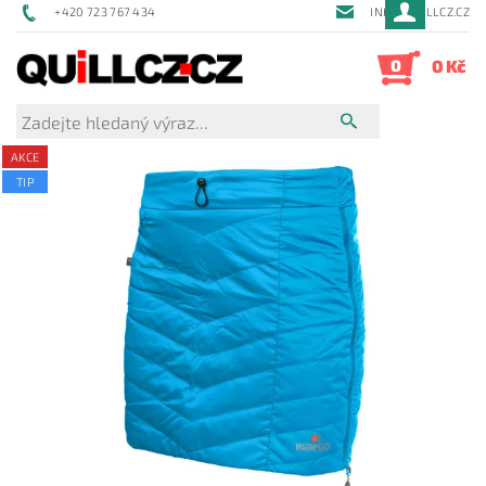
+420 723 767 434
INFO@QUILLCZ.CZ
0
0 Kč
AKCE
TIP