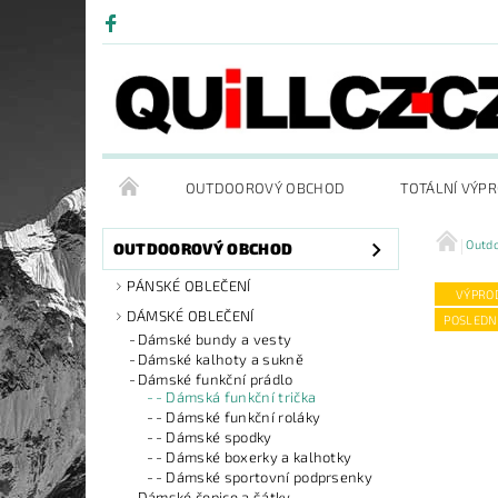
OUTDOOROVÝ OBCHOD
TOTÁLNÍ VÝP
Outd
OUTDOOROVÝ OBCHOD
PÁNSKÉ OBLEČENÍ
VÝPRO
DÁMSKÉ OBLEČENÍ
POSLEDN
Dámské bundy a vesty
Dámské kalhoty a sukně
Dámské funkční prádlo
- Dámská funkční trička
- Dámské funkční roláky
- Dámské spodky
- Dámské boxerky a kalhotky
- Dámské sportovní podprsenky
Dámské čepice a šátky