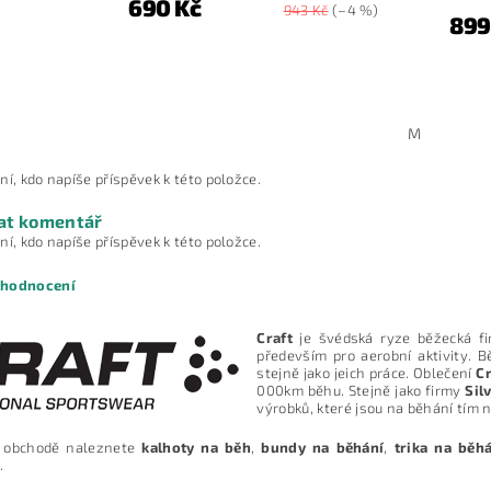
690 Kč
943 Kč
(–4 %)
899
M
ní, kdo napíše příspěvek k této položce.
at komentář
ní, kdo napíše příspěvek k této položce.
 hodnocení
Craft
je švédská ryze běžecká fi
především pro aerobní aktivity. 
stejně jako jeich práce. Oblečení
Cr
000km běhu. Stejně jako firmy
Sil
výrobků, které jsou na běhání tím 
 obchodě naleznete
kalhoty na běh
,
bundy na běhání
,
trika na běh
.