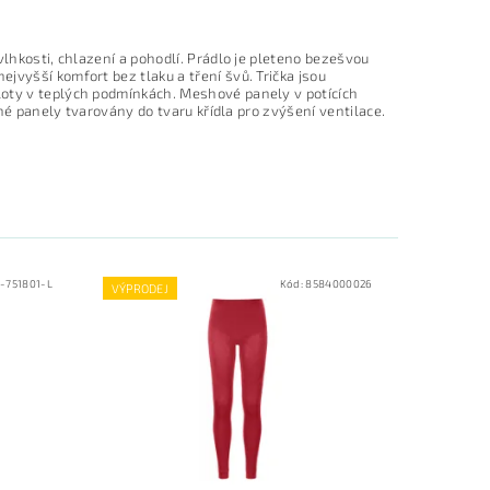
vlhkosti, chlazení a pohodlí. Prádlo je pleteno bezešvou
jvyšší komfort bez tlaku a tření švů. Trička jsou
loty v teplých podmínkách. Meshové panely v potících
ané panely tvarovány do tvaru křídla pro zvýšení ventilace.
-751801-L
Kód:
8584000026
VÝPRODEJ