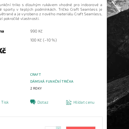
nkční triko s dlouhým rukávem vhodné pro indoorové a
é sporty v teplých podmínkách. Tričko Craft Seamless je
větrané a je vyrobeno z nového materiálu Craft Seamless,
zí pokročilé vlastnosti.
na
990 Kč
100 Kč
(–10 %)
Kč
CRAFT
E
DÁMSKÁ FUNKČNÍ TRIČKA
2 ROKY
Tisk
Dotaz
Hlídat cenu