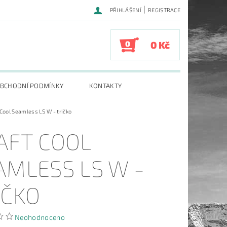
|
PŘIHLÁŠENÍ
REGISTRACE
0
0 Kč
BCHODNÍ PODMÍNKY
KONTAKTY
 Cool Seamless LS W - tričko
AFT COOL
AMLESS LS W -
IČKO
Neohodnoceno