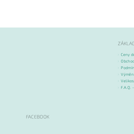
Vlože
ZÁKLA
Ceny d
Obchod
Podmín
Výměna
Velikos
F.A.Q. 
FACEBOOK