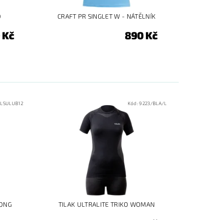
O
CRAFT PR SINGLET W - NÁTĚLNÍK
 Kč
890 Kč
RLSULUB12
Kód:
9223/BLA/L
LONG
TILAK ULTRALITE TRIKO WOMAN