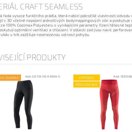
ERIÁL CRAFT SEAMLESS
á řada vysoce funkčního prádla, která nabízí pokročilé vlastnosti odvodu 
ií v 3D včetně napojení jednotlivých bodymappingových zón a poskytuje ne
ze 100% Coolmax Polyesteru s vynikajícími parametry řízení tělesné tep
poskytují optimální ventilaci a chlazení. V oblasti zad jsou navíc perforov
ukáv u trik zajišťuje neomezenou volnost pohybu.
ISEJÍCÍ PRODUKTY
Kód:
GO 155 110 A 950A-S
Kód:
1905336
VA ZDARMA
VÝPRODEJ
POSLEDNÍ KUS