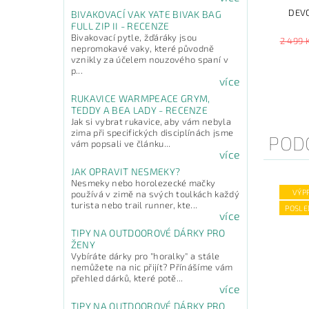
DEV
BIVAKOVACÍ VAK YATE BIVAK BAG
FULL ZIP II - RECENZE
Bivakovací pytle, žďáráky jsou
2 499 
nepromokavé vaky, které původně
vznikly za účelem nouzového spaní v
p...
více
RUKAVICE WARMPEACE GRYM,
TEDDY A BEA LADY - RECENZE
Jak si vybrat rukavice, aby vám nebyla
zima při specifických disciplínách jsme
POD
vám popsali ve článku...
více
JAK OPRAVIT NESMEKY?
Nesmeky nebo horolezecké mačky
VÝP
používá v zimě na svých toulkách každý
turista nebo trail runner, kte...
POSLE
více
TIPY NA OUTDOOROVÉ DÁRKY PRO
ŽENY
Vybíráte dárky pro "horalky" a stále
nemůžete na nic přijít? Přínášíme vám
přehled dárků, které potě...
více
TIPY NA OUTDOOROVÉ DÁRKY PRO