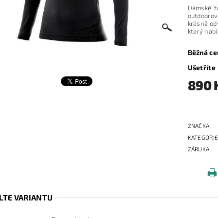
Dámské fu
outdoorov
krásně od
který nabí
Běžná ce
Ušetříte
890 
ZNAČKA
KATEGORI
ZÁRUKA
LTE VARIANTU