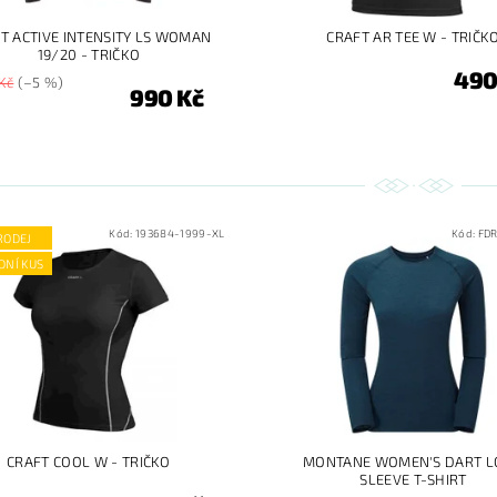
T ACTIVE INTENSITY LS WOMAN
CRAFT AR TEE W - TRIČK
19/20 - TRIČKO
490
Kč
(–5 %)
990 Kč
Kód:
193684-1999-XL
Kód:
FD
RODEJ
DNÍ KUS
CRAFT COOL W - TRIČKO
MONTANE WOMEN'S DART 
SLEEVE T-SHIRT