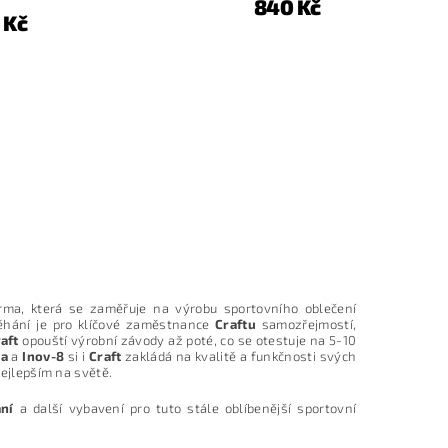
840 Kč
 Kč
rma, která se zaměřuje na výrobu sportovního oblečení
Běhání je pro klíčové zaměstnance
Craftu
samozřejmostí,
aft
opouští výrobní závody až poté, co se otestuje na 5-10
va
a
Inov-8
si i
Craft
zakládá na kvalitě a funkčnosti svých
nejlepším na světě.
ání
a další vybavení pro tuto stále oblíbenější sportovní