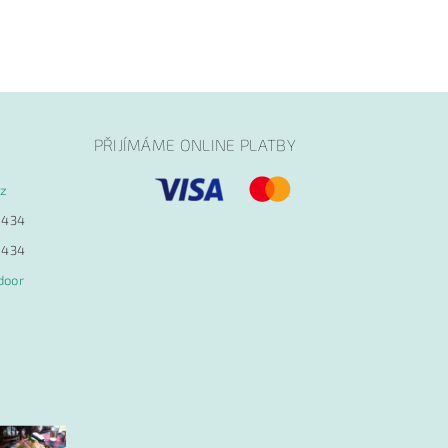
PŘIJÍMÁME ONLINE PLATBY
cz
 434
 434
door