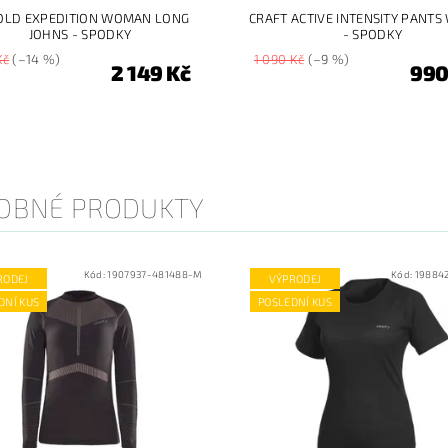
OLD EXPEDITION WOMAN LONG
CRAFT ACTIVE INTENSITY PANT
JOHNS - SPODKY
- SPODKY
Kč
(–14 %)
1 090 Kč
(–9 %)
2 149 Kč
990
OBNÉ PRODUKTY
Kód:
1907937-481488-M
Kód:
19884
RODEJ
VÝPRODEJ
DNÍ KUS
POSLEDNÍ KUS