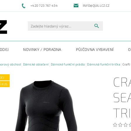
+420 723 767 434
INFO@QUILLCZ.CZ
RODEJ
NOVINKY / PORADNA
PŮJČOVNA VYBAVENÍ
O
oorový obchod
Dámské oblečení
Dámské funkční prádlo
Dámská funkční trička
Craft
CR
DEJ
Í KUS
SE
TR