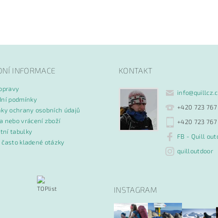
ním hodnocení souhlasíte s
podmínkami ochrany osobních údajů
DNÍ INFORMACE
KONTAKT
opravy
info
@
quillcz.
ní podmínky
+420 723 767
ky ochrany osobních údajů
 nebo vrácení zboží
+420 723 767
tní tabulky
FB - Quill out
- často kladené otázky
quilloutdoor
INSTAGRAM