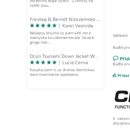
ostatními,teplé vydrží , 2 ventily na
výběr jsou...
Freytag & Berndt Nizozemsko - průvodce
|
Karel Vejmrda
Nejlepsy knycha co jsem xetl mo e
Velikost
mamynka to vokomentovala "zkvelá
gniga moc...
Buďte prv
Ocún Tsunami Down Jacket Women - péřová bunda
Přid
|
Lucie Cerna
Buďte prv
Koupila jsem si uz druhou identickou,
jsem maximalne spokojena
Přidat
V našem
disciplínu