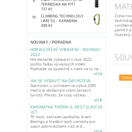
MAT
TERMOSKA NA PITÍ
737 Kč
Zcela nov
CLIMBING TECHNOLOGY
technolog
LIME SG - KARABINA
vyrobena 
299 Kč
partiích 
Vsazený r
NOVINKY / PORADNA
HOROLEZECKÉ VYBAVENÍ - NOVINKY
2022
SOUV
Horolezecké vybavení v roce 2022
prošlo řadou vývojových změn.
Podívejte se společně s námi na ty ne...
více
DOPRA
JAK SE VYBAVIT NA DACHSTEIN
Dachstein s vrcholem ve výšce 2995
metrů je oblíbeným cílem českých
turistů. Přesto, že svou výškou ...
více
KARIMATKA THERM-A-REST SLAVÍ 50
LET
Tři muži, zahradní podložka, krach
Boeingu a hledání lepší varianty pro
spaní pod hvězdami, než je d...
více