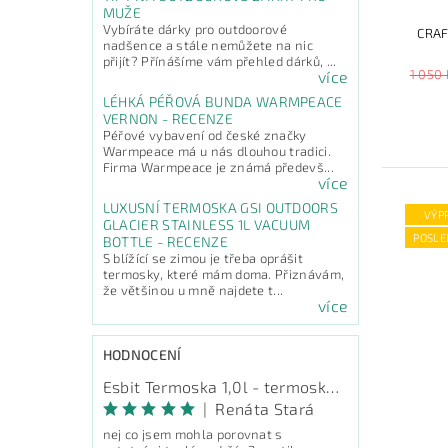
MUŽE
Vybíráte dárky pro outdoorové
CRAF
nadšence a stále nemůžete na nic
přijít? Přínášíme vám přehled dárků, ...
1 050 
více
LÉHKÁ PÉŘOVÁ BUNDA WARMPEACE
VERNON - RECENZE
Péřové vybavení od české značky
Warmpeace má u nás dlouhou tradici.
Firma Warmpeace je známá předevš...
více
LUXUSNÍ TERMOSKA GSI OUTDOORS
VÝP
GLACIER STAINLESS 1L VACUUM
POSLE
BOTTLE - RECENZE
S blížící se zimou je třeba oprášit
termosky, které mám doma. Přiznávám,
že většinou u mně najdete t...
více
HODNOCENÍ
Esbit Termoska 1,0l - termoska na pití
|
Renáta Stará
nej co jsem mohla porovnat s