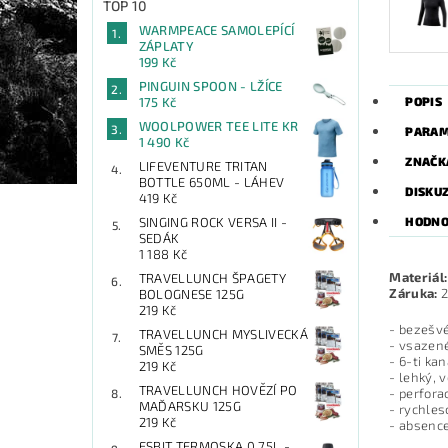
TOP 10
WARMPEACE SAMOLEPÍCÍ
ZÁPLATY
199 Kč
PINGUIN SPOON - LŽÍCE
POPIS
175 Kč
WOOLPOWER TEE LITE KR
PARAM
1 490 Kč
ZNAČK
LIFEVENTURE TRITAN
BOTTLE 650ML - LÁHEV
DISKU
419 Kč
HODNO
SINGING ROCK VERSA II -
SEDÁK
1 188 Kč
Materiál
TRAVELLUNCH ŠPAGETY
Záruka:
2
BOLOGNESE 125G
219 Kč
- bezešvé
TRAVELLUNCH MYSLIVECKÁ
- vsazen
SMĚS 125G
- 6-ti ka
219 Kč
- lehký, 
TRAVELLUNCH HOVĚZÍ PO
- perfora
MAĎARSKU 125G
- rychles
219 Kč
- absence
ESBIT TERMOSKA 0,75L -