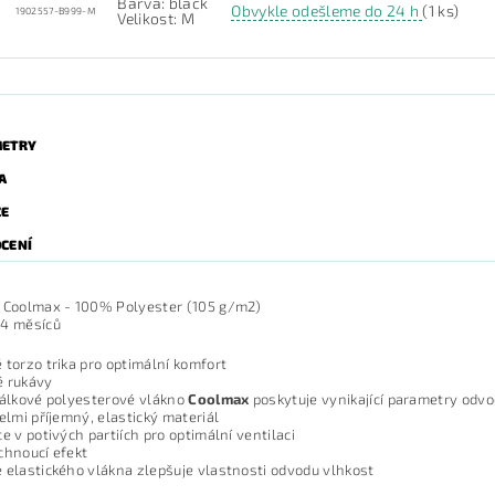
Barva: black
Obvykle odešleme do 24 h
(1 ks)
1902557-B999-M
Velikost: M
ETRY
A
ZE
CENÍ
:
Coolmax - 100% Polyester (105 g/m2)
4 měsíců
 torzo trika pro optimální komfort
é rukávy
nálkové polyesterové vlákno
Coolmax
poskytuje vynikající parametry odvo
velmi příjemný, elastický materiál
ce v potivých partiích pro optimální ventilaci
chnoucí efekt
 elastického vlákna zlepšuje vlastnosti odvodu vlhkost