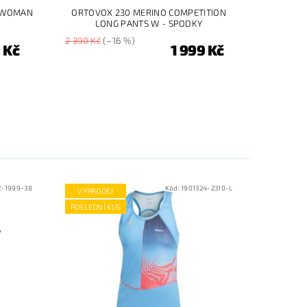
S WOMAN
ORTOVOX 230 MERINO COMPETITION
LONG PANTS W - SPODKY
2 390 Kč
(–16 %)
 Kč
1 999 Kč
2-1999-38
Kód:
1901324-2310-L
VÝPRODEJ
POSLEDNÍ KUS