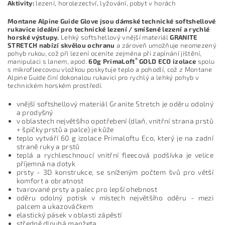
Aktivity:
lezení, horolezectví, lyžování, pobyt v horách
Montane Alpine Guide Glove jsou dámské technické softshellové
rukavice ideální pro technické lezení / smíšené lezení a rychlé
horské výstupy.
Lehký softshellový vnější materiál
GRANITE
STRETCH nabízí skvělou ochranu
a zároveň umožňuje neomezený
pohyb rukou, což při lezení oceníte zejména při zapínání jištění,
®
manipulaci s lanem, apod.
60g PrimaLoft
GOLD ECO izolace
spolu
s mikrofleecovou vložkou poskytuje teplo a pohodlí, což z Montane
Alpine Guide činí dokonalou rukavici pro rychlý a lehký pohyb v
technickém horském prostředí.
vnější softshellový materiál Granite Stretch je oděru odolný
a prodyšný
v oblastech největšího opotřebení (dlaň, vnitřní strana prstů
+ špičky prstů a palce) je kůže
teplo vytváří 60 g izolace Primaloftu Eco, který je na zadní
straně ruky a prstů
teplá a rychleschnoucí vnitřní fleecová podšívka je velice
příjemná na dotyk
prsty - 3D konstrukce, se sníženým počtem švů pro větší
komfort a obratnost
tvarované prsty a palec pro lepší ohebnost
oděru odolný potisk v místech největšího oděru - mezi
palcem a ukazováčkem
elastický pásek v oblasti zápěstí
středně dlouhá manžeta