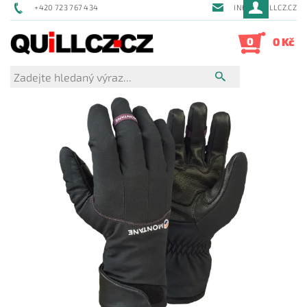
+420 723 767 434
INFO@QUILLCZ.CZ
0
0 Kč