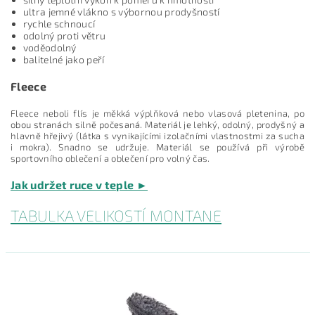
ultra jemné vlákno s výbornou prodyšností
rychle schnoucí
odolný proti větru
voděodolný
balitelné jako peří
Fleece
Fleece neboli flís je měkká výplňková nebo vlasová pletenina, po
obou stranách silně počesaná. Materiál je lehký, odolný, prodyšný a
hlavně hřejivý (látka s vynikajícími izolačními vlastnostmi za sucha
i mokra). Snadno se udržuje. Materiál se používá při výrobě
sportovního oblečení a oblečení pro volný čas.
Jak udržet ruce v teple ►
TABULKA VELIKOSTÍ MONTANE