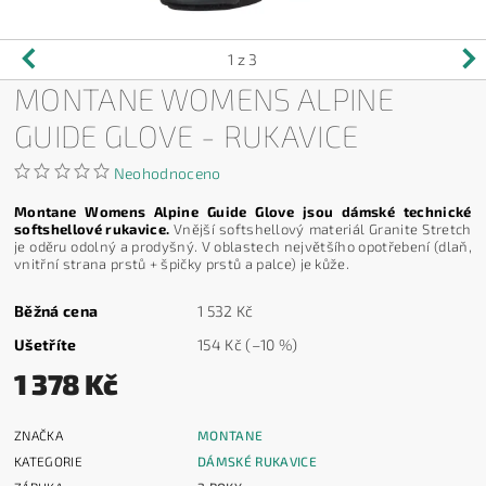
1
z 3
MONTANE WOMENS ALPINE
GUIDE GLOVE - RUKAVICE
Neohodnoceno
Montane Womens Alpine Guide Glove jsou dámské technické
softshellové rukavice.
Vnější softshellový materiál Granite Stretch
je oděru odolný a prodyšný. V oblastech největšího opotřebení (dlaň,
vnitřní strana prstů + špičky prstů a palce) je kůže.
Běžná cena
1 532 Kč
Ušetříte
154 Kč
(–10 %)
1 378 Kč
ZNAČKA
MONTANE
KATEGORIE
DÁMSKÉ RUKAVICE