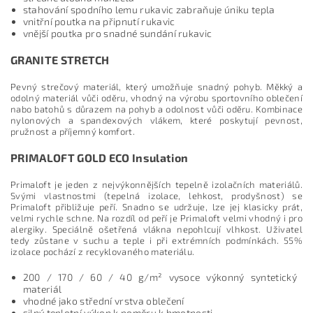
stahování spodního lemu rukavic zabraňuje úniku tepla
vnitřní poutka na připnutí rukavic
vnější poutka pro snadné sundání rukavic
GRANITE STRETCH
Pevný strečový materiál, který umožňuje snadný pohyb. Měkký a
odolný materiál vůči oděru, vhodný na výrobu sportovního oblečení
nabo batohů s důrazem na pohyb a odolnost vůči oděru. Kombinace
nylonových a spandexových vlákem, které poskytují pevnost,
pružnost a příjemný komfort.
PRIMALOFT GOLD ECO Insulation
Primaloft je jeden z nejvýkonnějších tepelně izolačních materiálů.
Svými vlastnostmi (tepelná izolace, lehkost, prodyšnost) se
Primaloft přibližuje peří. Snadno se udržuje, lze jej klasicky prát,
velmi rychle schne. Na rozdíl od peří je Primaloft velmi vhodný i pro
alergiky. Speciálně ošetřená vlákna nepohlcují vlhkost. Uživatel
tedy zůstane v suchu a teple i při extrémních podmínkách. 55%
izolace pochází z recyklovaného materiálu.
200 / 170 / 60 / 40 g/m² vysoce výkonný syntetický
materiál
vhodné jako střední vrstva oblečení
silný teplotní výkon k poměru k hmotnosti