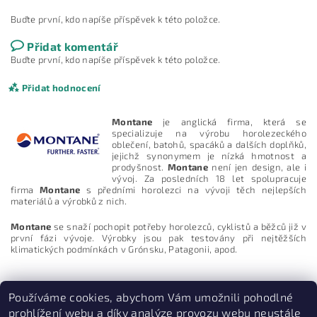
Buďte první, kdo napíše příspěvek k této položce.
Přidat komentář
Buďte první, kdo napíše příspěvek k této položce.
Přidat hodnocení
Montane
je anglická firma, která se
specializuje na výrobu horolezeckého
oblečení, batohů, spacáků a dalších doplňků,
jejichž synonymem je nízká hmotnost a
prodyšnost.
Montane
není jen design, ale i
vývoj. Za posledních 18 let spolupracuje
firma
Montane
s předními horolezci na vývoji těch nejlepších
materiálů a výrobků z nich.
Montane
se snaží pochopit potřeby horolezců, cyklistů a běžců již v
první fázi vývoje. Výrobky jsou pak testovány při nejtěžších
klimatických podmínkách v Grónsku, Patagonii, apod.
Používáme cookies, abychom Vám umožnili pohodlné
Vložením hodnocení souhlasíte s
podmínkami ochrany
prohlížení webu a díky analýze provozu webu neustále
osobních údajů