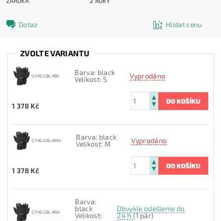
ZÁRUKA
2 ROKY
Dotaz
Hlídat cenu
ZVOLTE VARIANTU
Barva: black
Vyprodáno
GFAGGBLAB4
Velikost: S
1 378 Kč
Barva: black
Vyprodáno
GFAGGBLAM4
Velikost: M
1 378 Kč
Barva:
black
Obvykle odešleme do
GFAGGBLAN4
Velikost:
24 h
(1 pár)