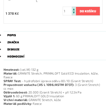
L
1 378 Kč
POPIS
ZNAČKA
DISKUZE
HODNOCENÍ
Hmotnost:
(vel.M) 132 g
Materiál:
GRANITE Stretch, PRIMALOFT Gold ECO Insulation, kůže,
fleece
SPRAY Test:
- hydrofobní úprava oděvu 80/10 (Granit Stretch)
Propustnost vzduchu
(JIS L 1096/ASTM D737):
3 (Granit Stretch)
cc max
Oděruodolnost:
20.000 (Granit Stretch) + při 12,5k Pa
Výplň
1:
60 g PRIMALOFT GOLD Insulation
Vrchní materiál:
GRANITE Stretch, kůže
Materiál podšívky:
fleece