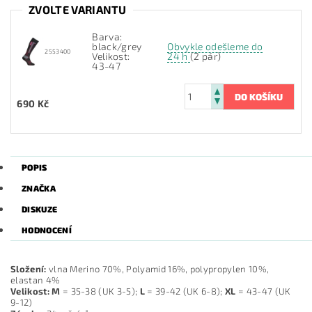
ZVOLTE VARIANTU
Barva:
black/grey
Obvykle odešleme do
2553400
Velikost:
24 h
(2 pár)
43-47
690 Kč
POPIS
ZNAČKA
DISKUZE
HODNOCENÍ
Složení:
vlna Merino 70%, Polyamid 16%, polypropylen 10%,
elastan 4%
Velikost:
M
= 35-38 (UK 3-5);
L
= 39-42 (UK 6-8);
XL
= 43-47 (UK
9-12)