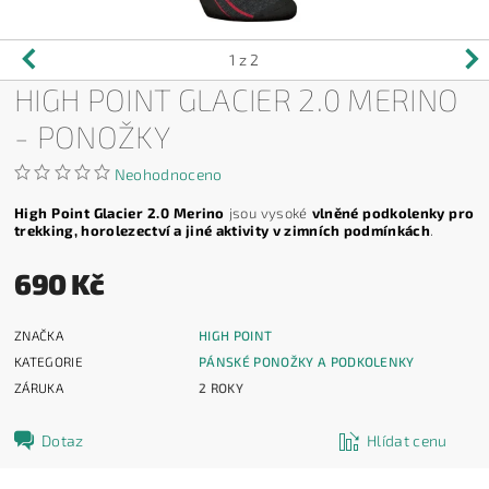
1
z 2
HIGH POINT GLACIER 2.0 MERINO
- PONOŽKY
Neohodnoceno
High Point Glacier 2.0 Merino
jsou vysoké
vlněné podkolenky pro
trekking, horolezectví a jiné aktivity v zimních podmínkách
.
690 Kč
ZNAČKA
HIGH POINT
KATEGORIE
PÁNSKÉ PONOŽKY A PODKOLENKY
ZÁRUKA
2 ROKY
Dotaz
Hlídat cenu