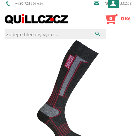
+420 723 767 434
INFO@QUILLCZ.CZ
0
0 Kč