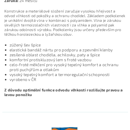
Záruka:
24 měsíců
Konstrukce a materiálové složení zaručuje vysokou hřejivost a
odvod vlhkosti od pokožky a ochranu chodidel. Základem podkolenek
je unikátní dvojitá vlna v kombinaci s polyamidem. Vlna je zárukou
skvělých termoizolačních vlastností i za vlhka a polyamid pak
zárukou odolnosti výrobku. Podkolenky jsou určeny především pro
těžkou horolezeckou a lyžařskou obuv.
zúžený šev špice
elastická bandáž nártu pro podporu a zpevnění klenby
zesílená oblast chodidla, achilovky, paty a špice
komfortní protiskluzový lem s froté vazbou
celo-froté měkčení pro vysoký tepelný komfort a ochranu
proti puchýřům a otlakům
vysoký tepelný komfort a termoregulační schopnosti
vyrobeno v ČR
Z důvodu optimální funkce odvodu vlhkosti rozlišujte pravou a
levou ponožku