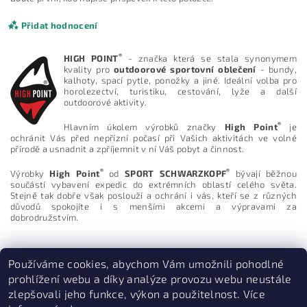
Přidat hodnocení
®
HIGH POINT
- značka která se stala synonymem
kvality pro
outdoorové sportovní oblečení
- bundy,
kalhoty, spací pytle, ponožky a jiné. Ideální volba pro
horolezectví, turistiku, cestování, lyže a další
outdoorové aktivity.
®
Hlavním úkolem výrobků značky
High Point
je
ochránit Vás před nepřízní počasí při Vašich aktivitách ve volné
přírodě a usnadnit a zpříjemnit v ní Váš pobyt a činnost.
®
®
Výrobky
High Point
od
SPORT SCHWARZKOPF
bývají běžnou
součástí vybavení expedic do extrémních oblastí celého světa.
Stejně tak dobře však poslouží a ochrání i vás, kteří se z různých
důvodů spokojíte i s menšími akcemi a výpravami za
dobrodružstvím.
Vložením hodnocení souhlasíte s
podmínkami ochrany
osobních údajů
Používáme cookies, abychom Vám umožnili pohodlné
prohlížení webu a díky analýze provozu webu neustále
zlepšovali jeho funkce, výkon a použitelnost. Více