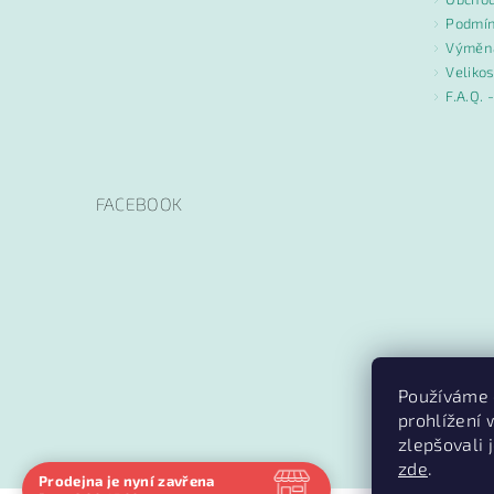
Podmín
Výměna
Velikos
F.A.Q. 
FACEBOOK
Používáme 
prohlížení
zlepšovali 
zde
.
Prodejna je nyní zavřena