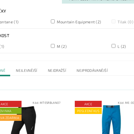
ČKY
ontane
(1)
Mountain Equipment
(2)
Tilak
(0)
KOST
(1)
M
(2)
L
(2)
DNĚ
NEJLEVNĚJŠÍ
NEJDRAŽŠÍ
NEJPRODÁVANĚJŠÍ
Kód:
MTESRBLAN07
Kód:
ME-00
AKCE
AKCE
OVINKA
POSLEDNÍ KUS
AVA ZDARMA