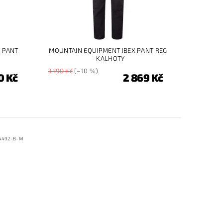
 PANT
MOUNTAIN EQUIPMENT IBEX PANT REG
- KALHOTY
3 190 Kč
(–10 %)
0 Kč
2 869 Kč
4492-B-M