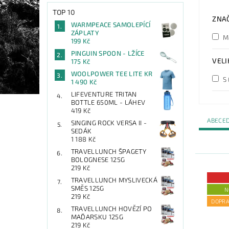
TOP 10
ZNA
WARMPEACE SAMOLEPÍCÍ
ZÁPLATY
M
199 Kč
PINGUIN SPOON - LŽÍCE
VELI
175 Kč
WOOLPOWER TEE LITE KR
S
1 490 Kč
LIFEVENTURE TRITAN
BOTTLE 650ML - LÁHEV
419 Kč
ABECE
SINGING ROCK VERSA II -
SEDÁK
1 188 Kč
TRAVELLUNCH ŠPAGETY
BOLOGNESE 125G
219 Kč
TRAVELLUNCH MYSLIVECKÁ
SMĚS 125G
N
219 Kč
DOPR
TRAVELLUNCH HOVĚZÍ PO
MAĎARSKU 125G
219 Kč