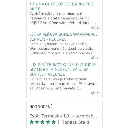
TIPY NA OUTDOOROVÉ DÁRKY PRO
MUŽE
Vybíráte dárky pro outdoorové
nadšence a stále nemůžete na nic
přijít? Přínášíme vám přehled dárků, ...
více
LÉHKÁ PÉŘOVÁ BUNDA WARMPEACE
VERNON - RECENZE
Péřové vybavení od české značky
Warmpeace má u nás dlouhou tradici.
Firma Warmpeace je známá předevš...
více
LUXUSNÍ TERMOSKA GSI OUTDOORS
GLACIER STAINLESS 1L VACUUM
BOTTLE - RECENZE
S blížící se zimou je třeba oprášit
termosky, které mám doma. Přiznávám,
že většinou u mně najdete t...
více
HODNOCENÍ
Esbit Termoska 1,0l - termoska na pití
|
Renáta Stará