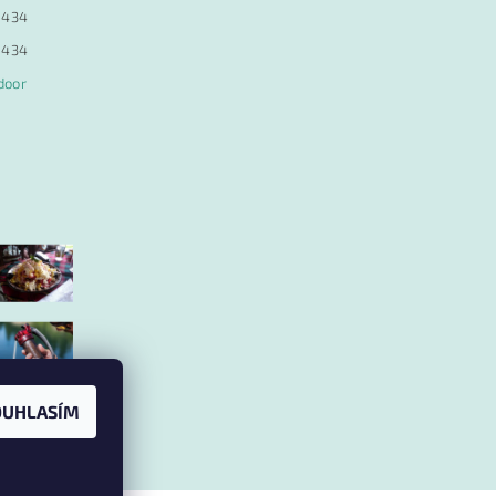
 434
 434
door
OUHLASÍM
amu