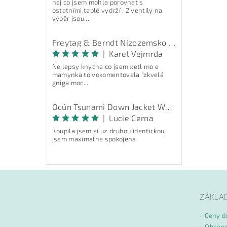
nej co jsem mohla porovnat s
ostatními,teplé vydrží , 2 ventily na
výběr jsou...
Freytag & Berndt Nizozemsko - průvodce
|
Karel Vejmrda
Nejlepsy knycha co jsem xetl mo e
mamynka to vokomentovala "zkvelá
gniga moc...
Ocún Tsunami Down Jacket Women - péřová bunda
|
Lucie Cerna
Koupila jsem si uz druhou identickou,
jsem maximalne spokojena
ZÁKLA
Ceny d
Obchod