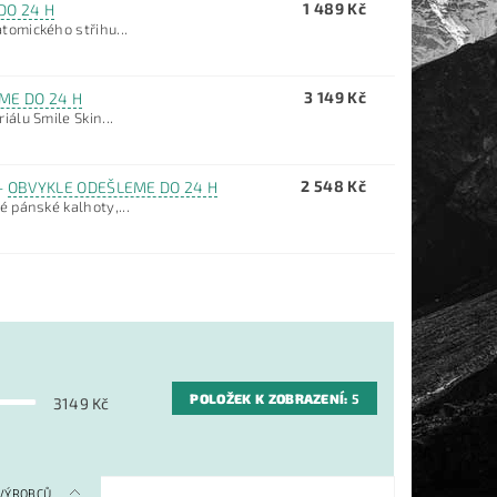
1 489 Kč
DO 24 H
omického střihu...
3 149 Kč
ME DO 24 H
álu Smile Skin...
2 548 Kč
–
OBVYKLE ODEŠLEME DO 24 H
 pánské kalhoty,...
POLOŽEK K ZOBRAZENÍ:
5
3149
Kč
 VÝROBCŮ