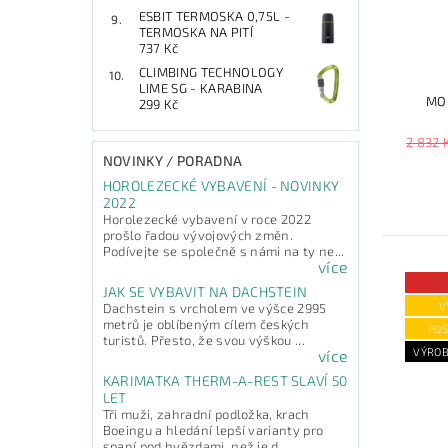
ESBIT TERMOSKA 0,75L -
TERMOSKA NA PITÍ
737 Kč
CLIMBING TECHNOLOGY
LIME SG - KARABINA
MO
299 Kč
2 832 
NOVINKY / PORADNA
HOROLEZECKÉ VYBAVENÍ - NOVINKY
2022
Horolezecké vybavení v roce 2022
prošlo řadou vývojových změn.
Podívejte se společně s námi na ty ne...
více
JAK SE VYBAVIT NA DACHSTEIN
V
Dachstein s vrcholem ve výšce 2995
metrů je oblíbeným cílem českých
POS
turistů. Přesto, že svou výškou ...
VÝROB
více
KARIMATKA THERM-A-REST SLAVÍ 50
LET
Tři muži, zahradní podložka, krach
Boeingu a hledání lepší varianty pro
spaní pod hvězdami, než je d...