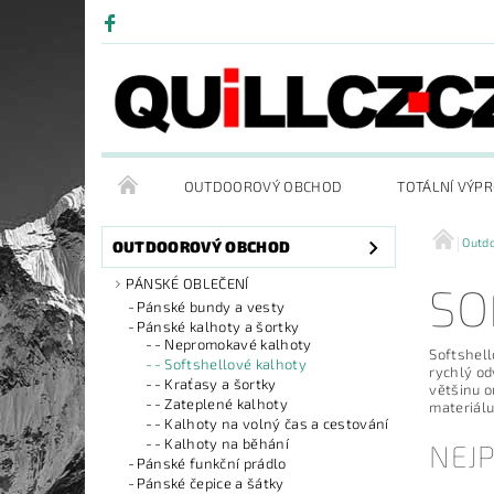
OUTDOOROVÝ OBCHOD
TOTÁLNÍ VÝP
Outd
OUTDOOROVÝ OBCHOD
PÁNSKÉ OBLEČENÍ
SO
Pánské bundy a vesty
Pánské kalhoty a šortky
- Nepromokavé kalhoty
Softshell
- Softshellové kalhoty
rychlý od
- Kraťasy a šortky
většinu o
- Zateplené kalhoty
materiálu
- Kalhoty na volný čas a cestování
- Kalhoty na běhání
NEJ
Pánské funkční prádlo
Pánské čepice a šátky