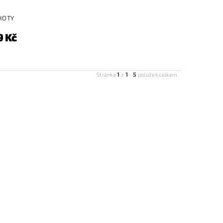
HOTY
9 Kč
1
1
5
Stránka
z
-
položek celkem