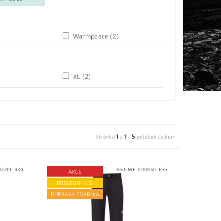
Warmpeace
(2)
XL
(2)
1
1
5
Stránka
z
-
položek celkem
2219-R34
Kód:
ME-000850-R36
AKCE
POSLEDNÍ KUS
DOPRAVA ZDARMA