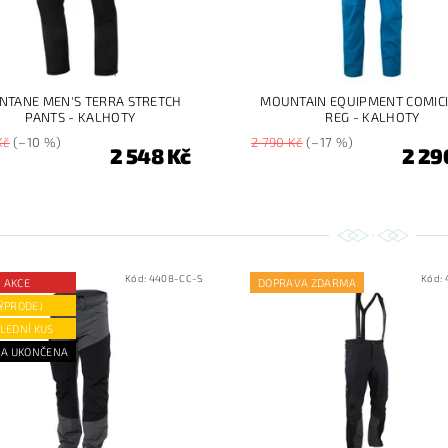
NTANE MEN'S TERRA STRETCH
MOUNTAIN EQUIPMENT COMICI
PANTS - KALHOTY
REG - KALHOTY
Kč
(–10 %)
2 790 Kč
(–17 %)
2 548 Kč
2 29
Kód:
4408-CC-S
Kód:
AKCE
DOPRAVA ZDARMA
ÝPRODEJ
LEDNÍ KUS
A UKONČENA