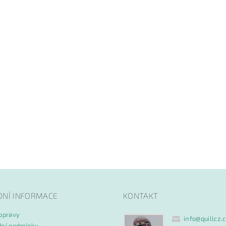
DNÍ INFORMACE
KONTAKT
opravy
info
@
quillcz.
ní podmínky