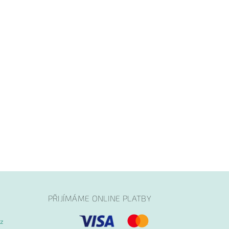
PŘIJÍMÁME ONLINE PLATBY
cz