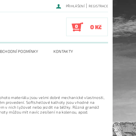
|
PŘIHLÁŠENÍ
REGISTRACE
0
0 Kč
BCHODNÍ PODMÍNKY
KONTAKTY
ohoto materiálu jsou velmi dobré mechanické vlastnosti,
kém provedení. Softshellové kalhoty jsou vhodné na
blém v nich lyžovat nebo jezdit na běžky. Různá gramáž
lhoty můžou mít navíc zesílení na kolenou, apod.