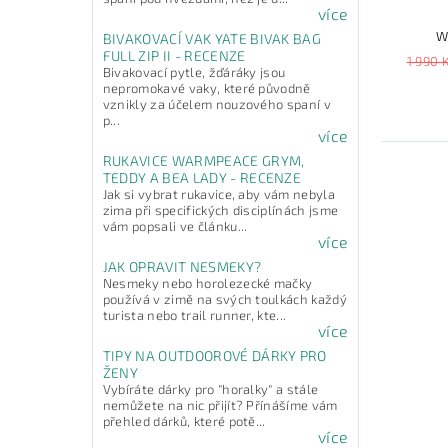
více
W
BIVAKOVACÍ VAK YATE BIVAK BAG
FULL ZIP II - RECENZE
1 990 
Bivakovací pytle, žďáráky jsou
nepromokavé vaky, které původně
vznikly za účelem nouzového spaní v
p...
více
RUKAVICE WARMPEACE GRYM,
TEDDY A BEA LADY - RECENZE
Jak si vybrat rukavice, aby vám nebyla
zima při specifických disciplínách jsme
vám popsali ve článku...
více
JAK OPRAVIT NESMEKY?
Nesmeky nebo horolezecké mačky
používá v zimě na svých toulkách každý
turista nebo trail runner, kte...
více
TIPY NA OUTDOOROVÉ DÁRKY PRO
ŽENY
Vybíráte dárky pro "horalky" a stále
nemůžete na nic přijít? Přínášíme vám
přehled dárků, které potě...
více