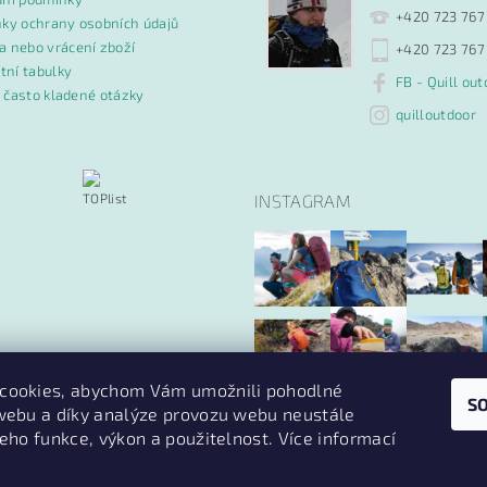
+420 723 767
ky ochrany osobních údajů
 nebo vrácení zboží
+420 723 767
tní tabulky
FB - Quill out
- často kladené otázky
quilloutdoor
INSTAGRAM
cookies, abychom Vám umožnili pohodlné
S
 webu a díky analýze provozu webu neustále
Sledovat na Instagr
jeho funkce, výkon a použitelnost. Více informací
PruvodceNakopce.Cz
|
CestovniMenu.cz