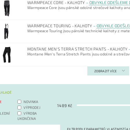
WARMPEACE CORE - KALHOTY
–
OBVYKLE ODEŠLEME 
Warmpeace Core jsou pánské odolné strečové kalhoty anat
WARMPEACE TOURING - KALHOTY
–
OBVYKLE ODEŠLE
Warmpeace Touring jsou pánské technické kalhoty z materi
MONTANE MEN'S TERRA STRETCH PANTS - KALHOTY
Montane Men's Terra Stretch Pants jsou odolné a strečové
ZOBRAZIT VÍCE
SKLADĚ
E
NOVINKA
1489
Kč
VÝPRODEJ
LEDNÍ
VÝROBA
UKONČENA
FILTR PODLE PARAMETRŮ, VLASTNOSTÍ A