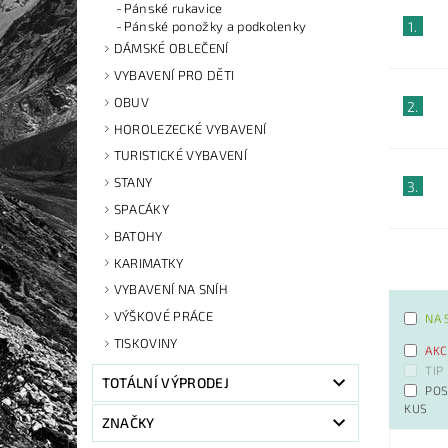
Pánské rukavice
1.
Pánské ponožky a podkolenky
DÁMSKÉ OBLEČENÍ
VYBAVENÍ PRO DĚTI
OBUV
2.
HOROLEZECKÉ VYBAVENÍ
TURISTICKÉ VYBAVENÍ
STANY
3.
SPACÁKY
BATOHY
KARIMATKY
VYBAVENÍ NA SNÍH
VÝŠKOVÉ PRÁCE
NA 
TISKOVINY
AKC
TIP
TOTÁLNÍ VÝPRODEJ
POS
KUS
ZNAČKY