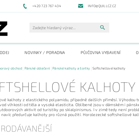
+420 723 767 434
INFO@QUILLCZ.CZ
RODEJ
NOVINKY / PORADNA
PŮJČOVNA VYBAVENÍ
O
oorový obchod
Pánské oblečení
Pánské kalhoty a šortky
Softshellové kalhoty
FTSHELLOVÉ KALHOTY
ové kalhoty z elastického polyamidu, případně dalších příměsí. Výhodou t
vod vlhkosti od těla a vysoká elasticita. Oblíbené jsou v dámském i páns
utdoorových aktivit od turistiky po skialpinismus. I v zimě tedy není pro
 navíc předurčuje kalhoty pro různá použití. Horolezecké softshellové ka
PRODÁVANĚJŠÍ