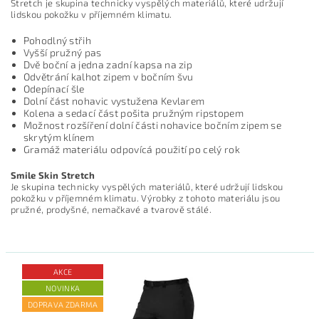
Stretch je skupina technicky vyspělých materiálů, které udržují
lidskou pokožku v příjemném klimatu.
Pohodlný střih
Vyšší pružný pas
Dvě boční a jedna zadní kapsa na zip
Odvětrání kalhot zipem v bočním švu
Odepínací šle
Dolní část nohavic vystužena Kevlarem
Kolena a sedací část pošita pružným ripstopem
Možnost rozšíření dolní části nohavice bočním zipem se
skrytým klínem
Gramáž materiálu odpovícá použití po celý rok
Smile Skin Stretch
Je skupina technicky vyspělých materiálů, které udržují lidskou
pokožku v příjemném klimatu. Výrobky z tohoto materiálu jsou
pružné, prodyšné, nemačkavé a tvarově stálé.
AKCE
NOVINKA
DOPRAVA ZDARMA