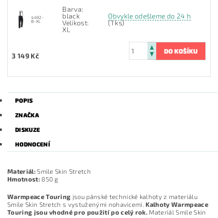
Barva:
black
Obvykle odešleme do 24 h
4492-
B-XL
Velikost:
(1 ks)
XL
3 149 Kč
POPIS
ZNAČKA
DISKUZE
HODNOCENÍ
Materiál:
Smile Skin Stretch
Hmotnost:
850 g
Warmpeace Touring
jsou pánské technické kalhoty z materiálu
Smile Skin Stretch s vystuženými nohavicemi.
Kalhoty Warmpeace
Touring jsou vhodné pro použití po celý rok.
Materiál Smile Skin