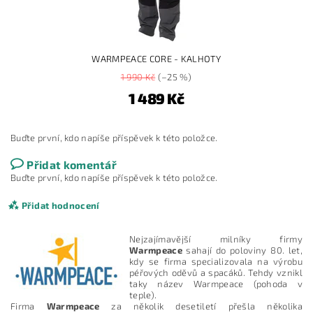
WARMPEACE CORE - KALHOTY
1 990 Kč
(–25 %)
1 489 Kč
Buďte první, kdo napíše příspěvek k této položce.
Přidat komentář
Buďte první, kdo napíše příspěvek k této položce.
Přidat hodnocení
Nejzajímavější milníky firmy
Warmpeace
sahají do poloviny 80. let,
kdy se firma specializovala na výrobu
péřových oděvů a spacáků. Tehdy vznikl
taky název Warmpeace (pohoda v
teple).
Firma
Warmpeace
za několik desetiletí přešla několika