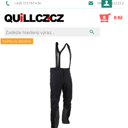
+420 723 767 434
INFO@QUILLCZ.CZ
0
0 Kč
DOPRAVA ZDARMA