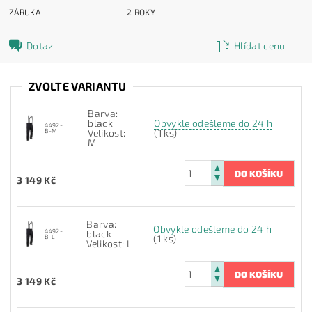
ZÁRUKA
2 ROKY
Dotaz
Hlídat cenu
ZVOLTE VARIANTU
Barva:
black
Obvykle odešleme do 24 h
4492-
B-M
Velikost:
(1 ks)
M
3 149 Kč
Barva:
Obvykle odešleme do 24 h
4492-
black
B-L
(1 ks)
Velikost: L
3 149 Kč