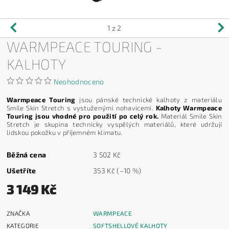
1
z 2
WARMPEACE TOURING -
KALHOTY
Neohodnoceno
Warmpeace Touring
jsou pánské technické kalhoty z materiálu
Smile Skin Stretch s vystuženými nohavicemi.
Kalhoty Warmpeace
Touring jsou vhodné pro použití po celý rok.
Materiál Smile Skin
Stretch je skupina technicky vyspělých materiálů, které udržují
lidskou pokožku v příjemném klimatu.
Běžná cena
3 502 Kč
Ušetříte
353 Kč
(–10 %)
3 149 Kč
ZNAČKA
WARMPEACE
KATEGORIE
SOFTSHELLOVÉ KALHOTY