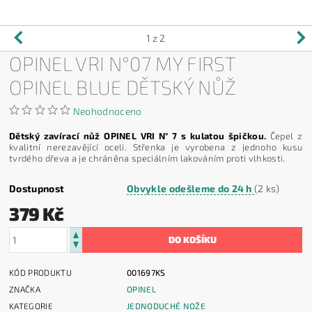
1
z 2
OPINEL VRI N°07 MY FIRST
OPINEL BLUE DĚTSKÝ NŮŽ
Neohodnoceno
Dětský zavírací nůž OPINEL VRI N° 7 s kulatou špičkou.
Čepel z
kvalitní nerezavějící oceli. Střenka je vyrobena z jednoho kusu
tvrdého dřeva a je chráněna speciálním lakováním proti vlhkosti.
Dostupnost
Obvykle odešleme do 24 h
(2 ks)
379 Kč
KÓD PRODUKTU
001697KS
ZNAČKA
OPINEL
KATEGORIE
JEDNODUCHÉ NOŽE