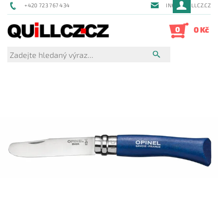
+420 723 767 434
INFO@QUILLCZ.CZ
0
0 Kč