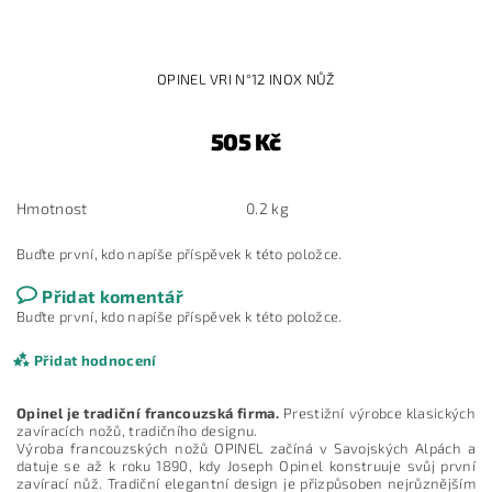
OPINEL VRI N°12 INOX NŮŽ
505 Kč
Hmotnost
0.2 kg
Buďte první, kdo napíše příspěvek k této položce.
Přidat komentář
Buďte první, kdo napíše příspěvek k této položce.
Přidat hodnocení
Opinel je tradiční francouzská firma.
Prestižní výrobce klasických
zavíracích nožů, tradičního designu.
Výroba francouzských nožů OPINEL začíná v Savojských Alpách a
datuje se až k roku 1890, kdy Joseph Opinel konstruuje svůj první
zavírací nůž. Tradiční elegantní design je přizpůsoben nejrůznějším