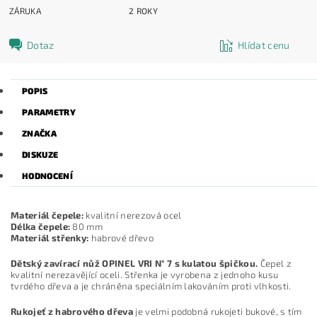
ZÁRUKA
2 ROKY
Dotaz
Hlídat cenu
POPIS
PARAMETRY
ZNAČKA
DISKUZE
HODNOCENÍ
Materiál čepele:
kvalitní nerezová ocel
Délka čepele:
80 mm
Materiál střenky:
habrové dřevo
Dětský zavírací nůž OPINEL VRI N° 7 s kulatou špičkou.
Čepel z
kvalitní nerezavějící oceli. Střenka je vyrobena z jednoho kusu
tvrdého dřeva a je chráněna speciálním lakováním proti vlhkosti.
Rukojeť z habrového dřeva
je velmi podobná rukojeti bukové, s tím