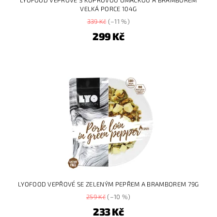
LYOFOOD VEPŘOVÉ S KOPROVOU OMÁČKOU A BRAMBOREM
VELKÁ PORCE 104G
339 Kč
(–11 %)
299 Kč
LYOFOOD VEPŘOVÉ SE ZELENÝM PEPŘEM A BRAMBOREM 79G
259 Kč
(–10 %)
233 Kč