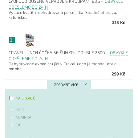
LYOFOOD DUŠENÉ VEPŘOVÉ S KROUPAMI 83G
–
OBVYKLE
ODEŠLEME DO 24 H
Vysoce kvalitní dehydrovaná porce jídla. Snadná příprava,
kalorické...
215 Kč
3.
TRAVELLUNCH ČOČKA SE ŠUNKOU DOUBLE 250G
–
OBVYKLE
ODEŠLEME DO 24 H
Dehydrované expediční jídlo. Travellunch je mnoha lety a
mnoha...
299 Kč
ZOBRAZIT VÍCE
NA SKLADĚ
AKCE
NOVINKA
TIP