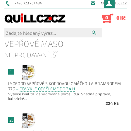
+420 723 767 434
INFO@QUILLCZ.CZ
0
0 Kč
VEPŘOVÉ MASO
NEJPRODÁVANĚJŠÍ
1.
LYOFOOD VEPŘOVÉ S KOPROVOU OMÁČKOU A BRAMBOREM
77G
–
OBVYKLE ODEŠLEME DO 24 H
Vysoce kvalitní dehydrovaná porce jídla. Snadná příprava,
kalorické...
224 Kč
2.