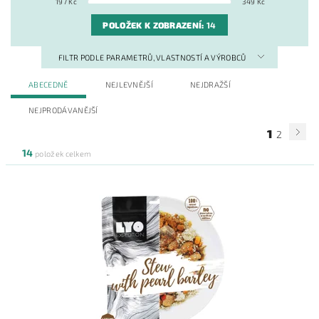
197
Kč
349
Kč
POLOŽEK K ZOBRAZENÍ:
14
FILTR PODLE PARAMETRŮ, VLASTNOSTÍ A VÝROBCŮ
ABECEDNĚ
NEJLEVNĚJŠÍ
NEJDRAŽŠÍ
NEJPRODÁVANĚJŠÍ
1
2
14
položek celkem