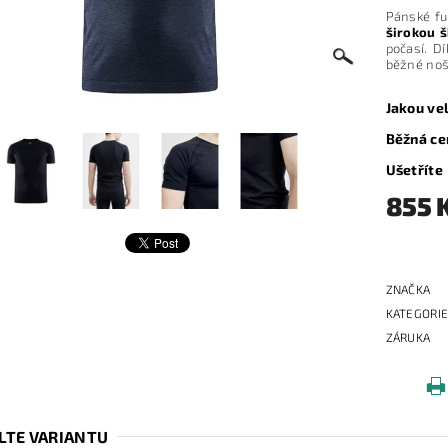
Pánské fu
širokou š
počasí. D
běžné noš
Jakou ve
Běžná ce
Ušetříte
855 
ZNAČKA
KATEGORI
ZÁRUKA
LTE VARIANTU