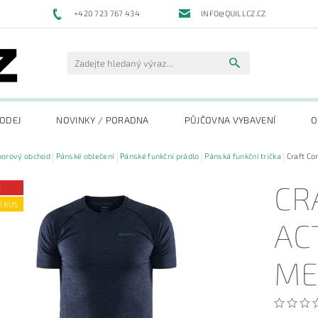
+420 723 767 434
INFO@QUILLCZ.CZ
RODEJ
NOVINKY / PORADNA
PŮJČOVNA VYBAVENÍ
O
oorový obchod
Pánské oblečení
Pánské funkční prádlo
Pánská funkční trička
Craft Co
CR
E
Í KUS
AC
ME