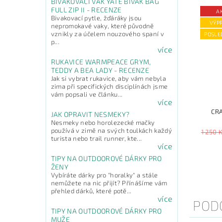
BIVAKOVACÍ VAK YATE BIVAK BAG
FULL ZIP II - RECENZE
A
Bivakovací pytle, žďáráky jsou
VÝP
nepromokavé vaky, které původně
vznikly za účelem nouzového spaní v
POSLE
p...
více
RUKAVICE WARMPEACE GRYM,
TEDDY A BEA LADY - RECENZE
Jak si vybrat rukavice, aby vám nebyla
zima při specifických disciplínách jsme
vám popsali ve článku...
více
CR
JAK OPRAVIT NESMEKY?
Nesmeky nebo horolezecké mačky
používá v zimě na svých toulkách každý
1 250 
turista nebo trail runner, kte...
více
TIPY NA OUTDOOROVÉ DÁRKY PRO
ŽENY
Vybíráte dárky pro "horalky" a stále
nemůžete na nic přijít? Přínášíme vám
přehled dárků, které potě...
více
POD
TIPY NA OUTDOOROVÉ DÁRKY PRO
MUŽE