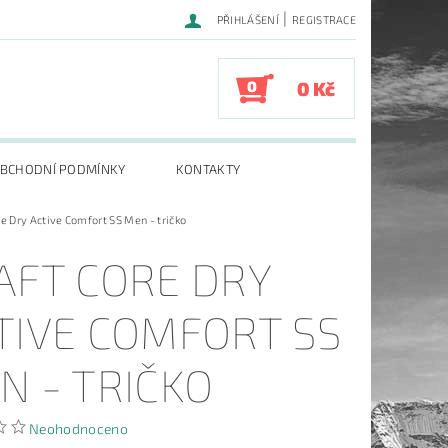
|
PŘIHLÁŠENÍ
REGISTRACE
0
0 Kč
BCHODNÍ PODMÍNKY
KONTAKTY
re Dry Active Comfort SS Men - tričko
AFT CORE DRY
TIVE COMFORT SS
N - TRIČKO
Neohodnoceno