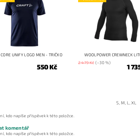
 CORE UNIFY LOGO MEN - TRIČKO
WOOLPOWER CREWNECK LIT
2 479 Kč
(–30 %)
550 Kč
1 73
S, M, L, XL
ní, kdo napíše příspěvek k této položce.
at komentář
ní, kdo napíše příspěvek k této položce.