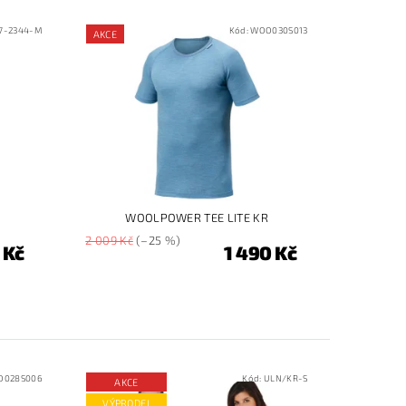
7-2344-M
Kód:
WOO030S013
AKCE
O
WOOLPOWER TEE LITE KR
2 009 Kč
(–25 %)
 Kč
1 490 Kč
O028S006
Kód:
ULN/KR-S
AKCE
VÝPRODEJ