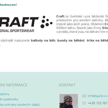
 hodnocení
Craft
je švédská ryze běžecká fi
především pro aerobní aktivity. 
stejně jako jeich práce. Oblečení
Cr
000km běhu. Stejně jako firmy
Sil
výrobků, které jsou na běhání tím 
 obchodě naleznete
kalhoty na běh
,
bundy na běhání
,
trika na běh
.
ním hodnocení souhlasíte s
podmínkami ochrany osobních údajů
DNÍ INFORMACE
KONTAKT
opravy
info
@
quillcz.
ní podmínky
+420 723 767
ky ochrany osobních údajů