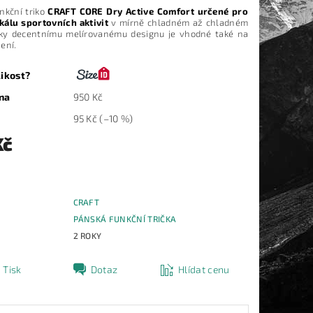
nkční triko
CRAFT CORE Dry Active Comfort určené pro
kálu sportovních aktivit
v mírně chladném až chladném
íky decentnímu melírovanému designu je vhodné také na
ení.
likost?
na
950 Kč
95 Kč
(–10 %)
Kč
CRAFT
E
PÁNSKÁ FUNKČNÍ TRIČKA
2 ROKY
Tisk
Dotaz
Hlídat cenu