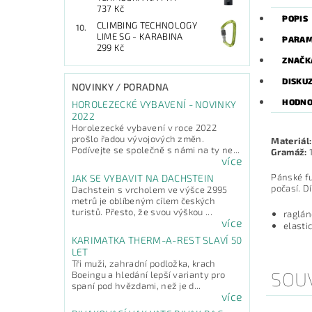
737 Kč
POPIS
CLIMBING TECHNOLOGY
LIME SG - KARABINA
PARAM
299 Kč
ZNAČK
DISKU
NOVINKY / PORADNA
HODNO
HOROLEZECKÉ VYBAVENÍ - NOVINKY
2022
Horolezecké vybavení v roce 2022
prošlo řadou vývojových změn.
Materiál:
Podívejte se společně s námi na ty ne...
Gramáž:
více
Pánské fu
JAK SE VYBAVIT NA DACHSTEIN
počasí. D
Dachstein s vrcholem ve výšce 2995
metrů je oblíbeným cílem českých
turistů. Přesto, že svou výškou ...
raglán
více
elasti
KARIMATKA THERM-A-REST SLAVÍ 50
LET
Tři muži, zahradní podložka, krach
SOUV
Boeingu a hledání lepší varianty pro
spaní pod hvězdami, než je d...
více