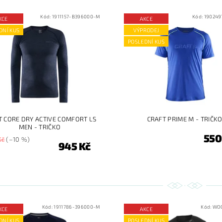
Kód:
1911157-B396000-M
Kód:
190249
KCE
AKCE
DNÍ KUS
VÝPRODEJ
POSLEDNÍ KUS
T CORE DRY ACTIVE COMFORT LS
CRAFT PRIME M - TRIČK
MEN - TRIČKO
550
Kč
(–10 %)
945 Kč
Kód:
1911786-396000-M
Kód:
WO
KCE
AKCE
DNÍ KUS
POSLEDNÍ KUS