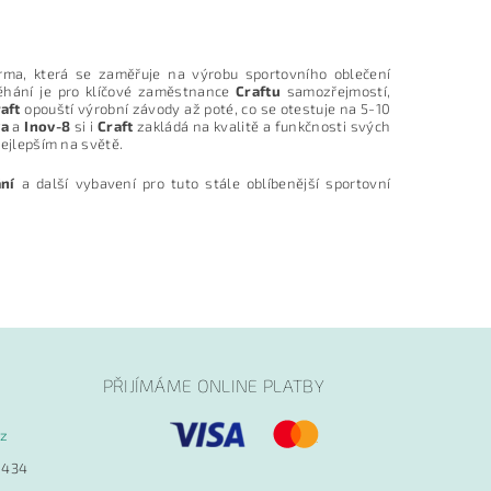
rma, která se zaměřuje na výrobu sportovního oblečení
Běhání je pro klíčové zaměstnance
Craftu
samozřejmostí,
aft
opouští výrobní závody až poté, co se otestuje na 5-10
va
a
Inov-8
si i
Craft
zakládá na kvalitě a funkčnosti svých
nejlepším na světě.
ání
a další vybavení pro tuto stále oblíbenější sportovní
PŘIJÍMÁME ONLINE PLATBY
cz
 434