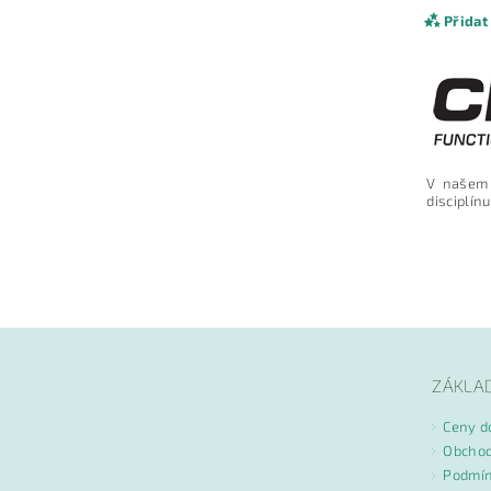
Přidat
V našem
disciplínu
Vlože
ZÁKLA
Ceny d
Obchod
Podmín