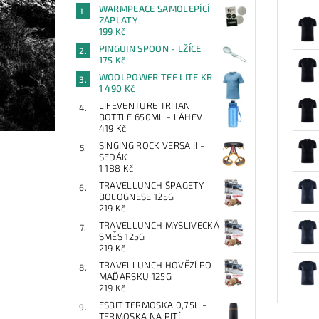
WARMPEACE SAMOLEPÍCÍ
ZÁPLATY
199 Kč
PINGUIN SPOON - LŽÍCE
175 Kč
WOOLPOWER TEE LITE KR
1 490 Kč
LIFEVENTURE TRITAN
BOTTLE 650ML - LÁHEV
419 Kč
SINGING ROCK VERSA II -
SEDÁK
1 188 Kč
TRAVELLUNCH ŠPAGETY
BOLOGNESE 125G
219 Kč
TRAVELLUNCH MYSLIVECKÁ
SMĚS 125G
219 Kč
TRAVELLUNCH HOVĚZÍ PO
MAĎARSKU 125G
219 Kč
ESBIT TERMOSKA 0,75L -
TERMOSKA NA PITÍ