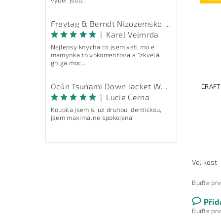
Freytag & Berndt Nizozemsko - průvodce
|
Karel Vejmrda
Nejlepsy knycha co jsem xetl mo e
mamynka to vokomentovala "zkvelá
gniga moc...
Ocún Tsunami Down Jacket Women - péřová bunda
CRAFT
|
Lucie Cerna
Koupila jsem si uz druhou identickou,
jsem maximalne spokojena
Velikost
Buďte prv
Přid
Buďte prv