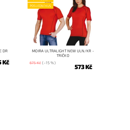
POSLEDNÍ KUS
E DR
MOIRA ULTRALIGHT NEW ULN/KR -
TRIČKO
5 Kč
675 Kč
(–15 %)
573 Kč