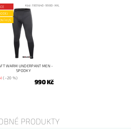
Kód:
1901640-9980-XXL
KCE
RODEJ
DNÍ KUS
AFT WARM UNDERPANT MEN -
SPODKY
Kč
(–20 %)
990 Kč
OBNÉ PRODUKTY