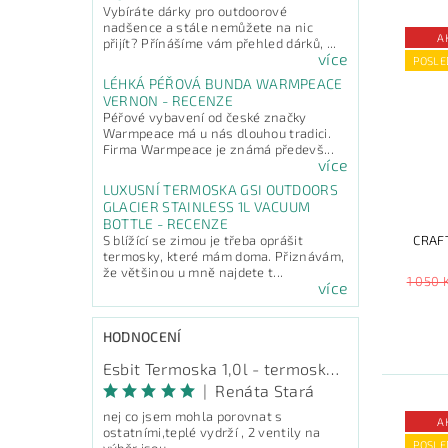
Vybíráte dárky pro outdoorové
nadšence a stále nemůžete na nic
A
přijít? Přínášíme vám přehled dárků, ...
více
POSLE
LÉHKÁ PÉŘOVÁ BUNDA WARMPEACE
VERNON - RECENZE
Péřové vybavení od české značky
Warmpeace má u nás dlouhou tradici.
Firma Warmpeace je známá předevš...
více
LUXUSNÍ TERMOSKA GSI OUTDOORS
GLACIER STAINLESS 1L VACUUM
BOTTLE - RECENZE
CRAF
S blížící se zimou je třeba oprášit
termosky, které mám doma. Přiznávám,
že většinou u mně najdete t...
1 050 
více
HODNOCENÍ
Esbit Termoska 1,0l - termoska na pití
|
Renáta Stará
nej co jsem mohla porovnat s
A
ostatními,teplé vydrží , 2 ventily na
POSLE
výběr jsou...