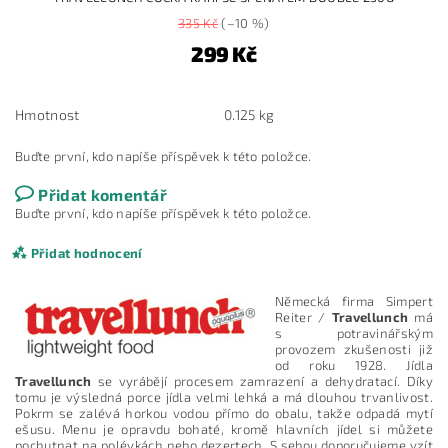
335 Kč
(–10 %)
299 Kč
Hmotnost
0.125 kg
Buďte první, kdo napíše příspěvek k této položce.
Přidat komentář
Buďte první, kdo napíše příspěvek k této položce.
Přidat hodnocení
Německá firma Simpert
Reiter /
Travellunch
má
s potravinářským
provozem zkušenosti již
od roku 1928. Jídla
Travellunch
se vyrábějí procesem zamrazení a dehydratací. Díky
tomu je výsledná porce jídla velmi lehká a má dlouhou trvanlivost.
Pokrm se zalévá horkou vodou přímo do obalu, takže odpadá mytí
ešusu. Menu je opravdu bohaté, kromě hlavních jídel si můžete
pochutnat na polévkách nebo dezertech. S sebou doporučujeme vzít