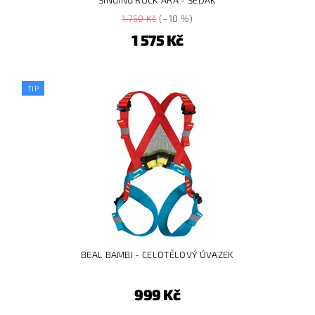
SINGING ROCK ARA - SEDÁK
1 750 Kč
(–10 %)
1 575 Kč
TIP
BEAL BAMBI - CELOTĚLOVÝ ÚVAZEK
999 Kč