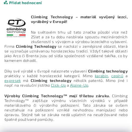
Přidat hodnocení
Climbing Technology – materiál vyvíjený lezci,
vyráběný v Evropě!
Na světovém trhu už tato značka působí více než
25let a za tu dobu nasbírala spoustu mezinárodních
zkušeností s vývojem a výrobou lezeckého vybavení.
Firma
Climbing Technology
se nachází v zeměpisné oblasti, která
se vyznačuje uznávanou horolezeckou tradicí. Vždyť takové oblasti
jako Arco či Brenta jsou od sídla společnosti vzdálené takřka, co by
kamenem dohodil.
Díky své výrobě v Evropě naleznete vybavení
Climbing technology
prakticky v každé horolezecké kategorii. Mimo
karabin
,
cepínů
a
expresek
má
Climbing technology
několik patentů. Mimo jiné i
např. na revoluční jistítko
Click-Up
a
Alpine-Up
.
Vložením hodnocení souhlasíte s
podmínkami ochrany
Výrobky Climbing Technology™ mají tříletou záruku.
Climbing
osobních údajů
Technology™ zajišťuje výměnu vlastních výrobků v případě
materiálového či výrobního poškození. Tato záruka se ovšem
nevztahuje na poškození vzniklé nevhodnou manipulací nebo
úpravou. Stejně tak se záruka nedá uplatnit na neudržované nebo
špatně používané pomůcky.