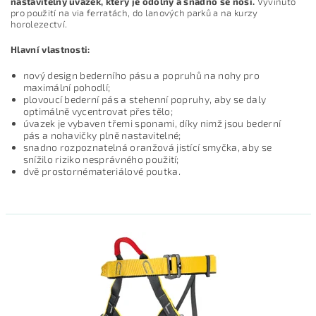
nastavitelný úvazek, který je odolný a snadno se nosí.
Vyvinuto
pro použití na via ferratách, do lanových parků a na kurzy
horolezectví.
Hlavní vlastnosti:
nový design bederního pásu a popruhů na nohy pro
maximální pohodlí;
plovoucí bederní pás a stehenní popruhy, aby se daly
optimálně vycentrovat přes tělo;
úvazek je vybaven třemi sponami, díky nimž jsou bederní
pás a nohavičky plně nastavitelné;
snadno rozpoznatelná oranžová jistící smyčka, aby se
snížilo riziko nesprávného použití;
dvě prostornémateriálové poutka.