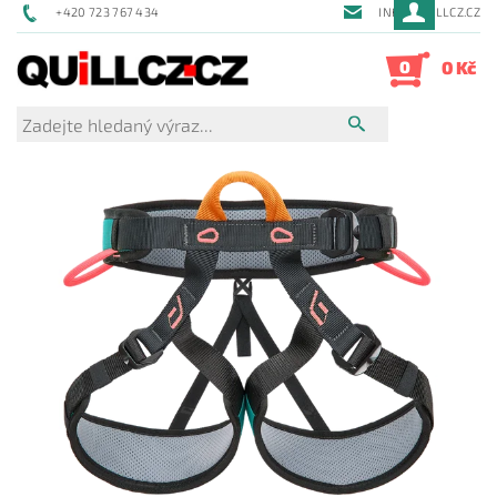
+420 723 767 434
INFO@QUILLCZ.CZ
0
0 Kč