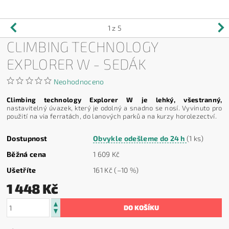
1
z 5
CLIMBING TECHNOLOGY
EXPLORER W - SEDÁK
Neohodnoceno
Climbing technology
Explorer W je lehký, všestranný,
nastavitelný úvazek, který je odolný a snadno se nosí. Vyvinuto pro
použití na via ferratách, do lanových parků a na kurzy horolezectví.
Dostupnost
Obvykle odešleme do 24 h
(1 ks)
Běžná cena
1 609 Kč
Ušetříte
161 Kč
(–10 %)
1 448 Kč