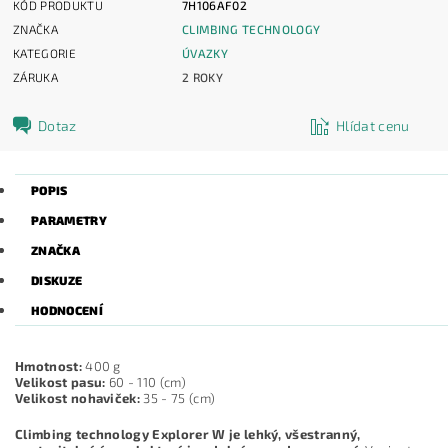
KÓD PRODUKTU
7H106AF02
ZNAČKA
CLIMBING TECHNOLOGY
KATEGORIE
ÚVAZKY
ZÁRUKA
2 ROKY
Dotaz
Hlídat cenu
POPIS
PARAMETRY
ZNAČKA
DISKUZE
HODNOCENÍ
Hmotnost:
400 g
Velikost pasu:
60 - 110 (cm)
Velikost nohaviček:
35 - 75 (cm)
Climbing technology Explorer W je lehký, všestranný,