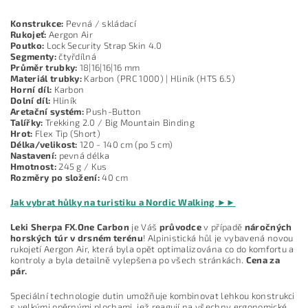
Konstrukce:
Pevná / skládací
Rukojeť:
Aergon Air
Poutko:
Lock Security Strap Skin 4.0
Segmenty:
čtyřdílná
Průměr trubky:
18|16|16|16 mm
Materiál trubky:
Karbon (PRC 1000) | Hliník (HTS 6.5)
Horní díl:
Karbon
Dolní díl:
Hliník
Aretační systém:
Push-Button
Talířky:
Trekking 2.0 / Big Mountain Binding
Hrot:
Flex Tip (Short)
Délka/velikost:
120 - 140 cm (po 5 cm)
Nastavení:
pevná délka
Hmotnost:
245 g / Kus
Rozměry po složení:
40 cm
Jak vybrat hůlky na turistiku a Nordic Walking ►►
Leki Sherpa FX.One Carbon
je Váš
průvodce
v případě
náročných
horských túr v drsném terénu
! Alpinistická hůl je vybavená novou
rukojetí Aergon Air, která byla opět optimalizována co do komfortu a
kontroly a byla detailně vylepšena po všech stránkách.
Cena za
pár.
Speciální technologie dutin umožňuje kombinovat lehkou konstrukci
s velkými opěrnými plochami, jež reagují na všechny ergonomické