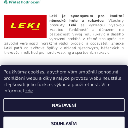
Přidat hodnocení
Leki je synonymum pro kvalitní
německé hole a rukavice.
Všechny
produkty
Leki
se vyznačují vysokou
kvalitou, funkčností a důrazem na
bezpečnost. Vývoj holí, rukavic a dalšího
vybavení probíhá v těsné spolupráci se
závodní veřejností, horskými vůdci, prodejci a dodavateli. Značka
Leki
patří do světové špičky v oblasti sjezdových, běžeckých a
trekových holí, holí pro nordic walking a sportovních rukavic.
Používáme cookies, abychom Vám umožnili pohodlné
prohlížení webu a díky analýze provozu webu neustále
zlepšovali jeho funkce, výkon a použitelnost. Více
informací
zde
.
Vložením hodnocení souhlasíte s
podmínkami ochrany
PruvodceNakopce.Cz
|
CestovniMenu.cz
osobních údajů
NASTAVENÍ
2026 © Quill outdoor, všechna práva vyhrazena
Vytvořil Shoptet
SOUHLASÍM