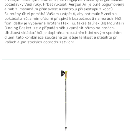
požadavky Vaší ruky. Hřbet rukojeti Aergon Air je plně pogumovaný
a nabízí maximální přilnavost a kontrolu při sestupu z kopců.
Skloněný úhel pomáhá Vašemu zápěstí, aby optimálně vedlo a
pokládalo hůl a mimořádně přispívá k bezpečnosti na horách. Hůl
fixní délky je vybavená hrotem Flex Tip, takže talířek Big Mountain
Binding Basket lze v případě sněhu vyměnit přímo na horách.
Uhlíková skládací hůl je doplněna robustním hliníkovým spodním
dílem, tato kombinace současně zajišťuje lehkost a stabilitu při
Vašich alpinistických dobrodružstvích!