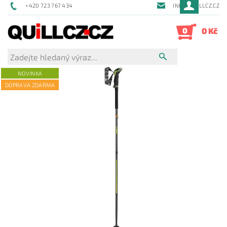
+420 723 767 434
INFO@QUILLCZ.CZ
0
0 Kč
NOVINKA
DOPRAVA ZDARMA