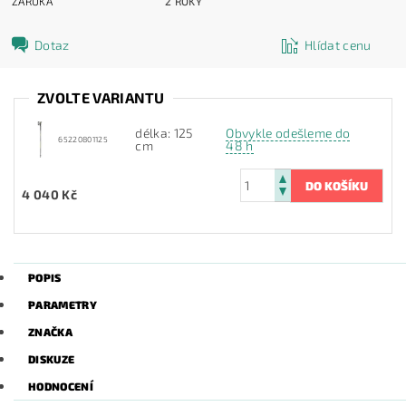
ZÁRUKA
2 ROKY
Dotaz
Hlídat cenu
ZVOLTE VARIANTU
délka: 125
Obvykle odešleme do
65220801125
cm
48 h
4 040 Kč
POPIS
PARAMETRY
ZNAČKA
DISKUZE
HODNOCENÍ