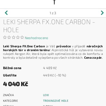
1
z 3
LEKI SHERPA FX.ONE CARBON -
HOLE
Neohodnoceno
Leki Sherpa FX.One Carbon
je Váš
průvodce
v případě
náročných
horských túr v drsném terénu
! Alpinistická hůl je vybavená novou
rukojetí Aergon Air, která byla opět optimalizována co do komfortu a
kontroly a byla detailně vylepšena po všech stránkách.
Cena za pár.
Běžná cena
4 489 Kč
Ušetříte
449 Kč
(–10 %)
4 040 Kč
ZNAČKA
LEKI
KATEGORIE
TREKINGOVÉ HOLE