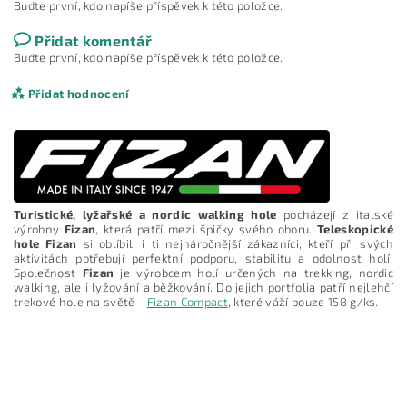
Buďte první, kdo napíše příspěvek k této položce.
Přidat komentář
Buďte první, kdo napíše příspěvek k této položce.
Přidat hodnocení
Turistické, lyžařské a nordic walking hole
pocházejí z italské
výrobny
Fizan
, která patří mezi špičky svého oboru.
Teleskopické
hole Fizan
si oblíbili i ti nejnáročnější zákazníci, kteří při svých
aktivitách potřebují perfektní podporu, stabilitu a odolnost holí.
Společnost
Fizan
je výrobcem holí určených na trekking, nordic
walking, ale i lyžování a běžkování. Do jejich portfolia patří nejlehčí
trekové hole na světě -
Fizan Compact
, které váží pouze 158 g/ks.
Vložením hodnocení souhlasíte s
podmínkami ochrany
osobních údajů