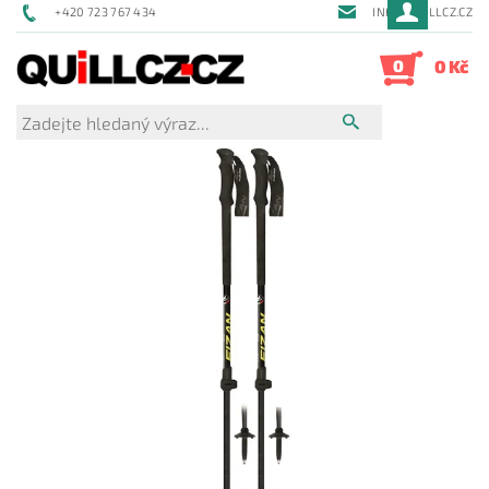
+420 723 767 434
INFO@QUILLCZ.CZ
0
0 Kč