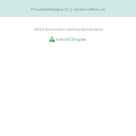
PruvodceNakopce.Cz
|
CestovniMenu.cz
2026 © Quill outdoor, všechna práva vyhrazena
Vytvořil Shoptet