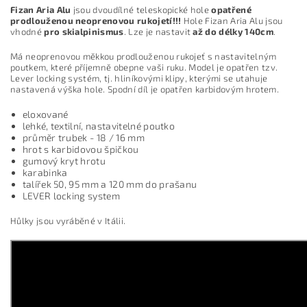
Fizan Aria Alu
jsou dvoudílné teleskopické hole
opatřené
prodlouženou neoprenovou rukojetí!!!
Hole Fizan Aria Alu jsou
vhodné
pro skialpinismus
. Lze je nastavit
až do délky 140cm
.
Má neoprenovou měkkou prodlouženou rukojeť s nastavitelným
poutkem, které příjemně obepne vaši ruku. Model je opatřen tzv.
Lever locking systém, tj. hliníkovými klipy, kterými se utahuje
nastavená výška hole. Spodní díl je opatřen karbidovým hrotem.
eloxované
lehké, textilní, nastavitelné poutko
průměr trubek - 18 / 16 mm
hrot s karbidovou špičkou
gumový kryt hrotu
karabinka
talířek 50, 95 mm a 120 mm do prašanu
LEVER locking system
Hůlky jsou vyráběné v Itálii.