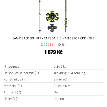
CAMP BACKCOUNTRY CARBON 2.0 - TELESKOPICKÉ HOLE
2 090 Kč
(–10 %)
1 879 Kč
Hmotnost
0.245 kg
Doporučené použití (?)
Trekking, Ski Touring
Konstrukce (?)
Skládací
Materiál (?)
Aluminium
Tlumení (?)
Ne
Určení (?)
Unisex