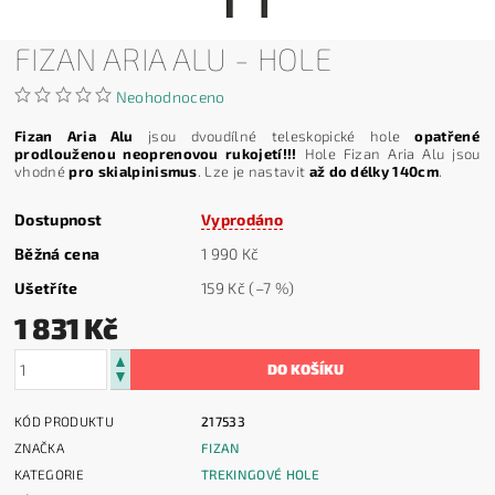
FIZAN ARIA ALU - HOLE
Neohodnoceno
Fizan Aria Alu
jsou dvoudílné teleskopické hole
opatřené
prodlouženou neoprenovou rukojetí!!!
Hole Fizan Aria Alu jsou
vhodné
pro skialpinismus
. Lze je nastavit
až do délky 140cm
.
Dostupnost
Vyprodáno
Běžná cena
1 990 Kč
Ušetříte
159 Kč
(–7 %)
1 831 Kč
KÓD PRODUKTU
217533
ZNAČKA
FIZAN
KATEGORIE
TREKINGOVÉ HOLE