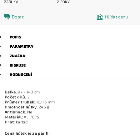
ZÁRUKA
2 ROKY
Dotaz
Hlídat cenu
POPIS
PARAMETRY
ZNAČKA
DISKUZE
HODNOCENÍ
Délka
: 97 - 140 cm
Počet dílů
: 2
Průměr trubek:
18/16 mm
Hmotnost hůlky
: 245 g
Antishock
: Ne
Materiál:
AL 7075
Hrot:
karbid
Cena hůlek je za pár !!!