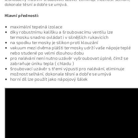
dokonale těsní a dobře se umývá.
Hlavní přednosti:
maximální tepelná izolace
díky robustnímu kalíšku a šroubovacímu ventilu lze
termosku snadno ovládat i v silnějších rukavicích
na spodku termosky je silikon proti klouzání
vakuum mezi dvěma plášti termosky udrží vaše nápoje teplé
nebo studené po velmi dlouhou dobu
pro nalévání není nutno uzávěr vyšroubovat úplně, čímž se
zabraňuje úniku tepla ( chladu )
šroubovací uzávěr s třemi výpusti pro nalévání, eliminuje
možnost selhání, dokonale těsní a dobře se umývá
horní díl lze použít jako nápojový šálek