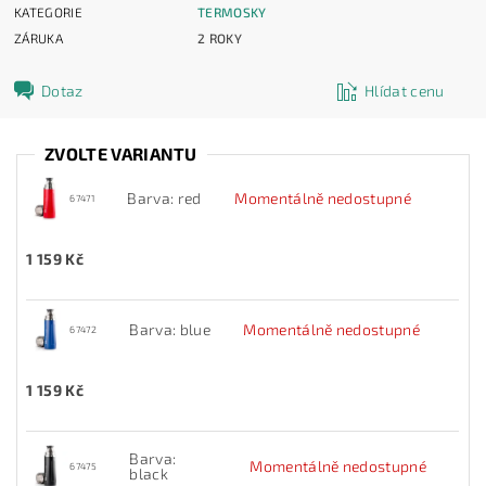
KATEGORIE
TERMOSKY
ZÁRUKA
2 ROKY
Dotaz
Hlídat cenu
ZVOLTE VARIANTU
Barva: red
Momentálně nedostupné
67471
1 159 Kč
Barva: blue
Momentálně nedostupné
67472
1 159 Kč
Barva:
Momentálně nedostupné
67475
black