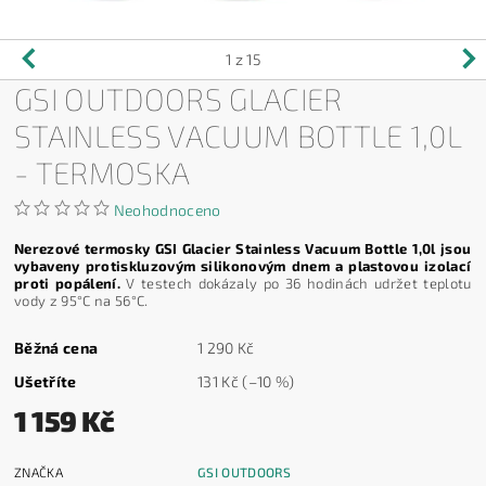
1
z 15
GSI OUTDOORS GLACIER
STAINLESS VACUUM BOTTLE 1,0L
- TERMOSKA
Neohodnoceno
Nerezové termosky GSI Glacier Stainless Vacuum Bottle 1,0l jsou
vybaveny protiskluzovým silikonovým dnem a plastovou izolací
proti popálení.
V testech dokázaly po 36 hodinách udržet teplotu
vody z 95°C na 56°C.
Běžná cena
1 290 Kč
Ušetříte
131 Kč
(–10 %)
1 159 Kč
ZNAČKA
GSI OUTDOORS