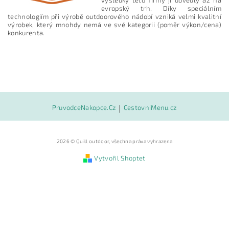
evropský trh. Díky speciálním
technologiím při výrobě outdoorového nádobí vzniká velmi kvalitní
výrobek, který mnohdy nemá ve své kategorii (poměr výkon/cena)
konkurenta.
Vložením hodnocení souhlasíte s
podmínkami ochrany
PruvodceNakopce.Cz
|
CestovniMenu.cz
osobních údajů
2026 © Quill outdoor, všechna práva vyhrazena
Vytvořil Shoptet