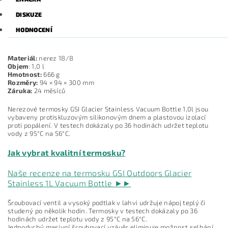
DISKUZE
HODNOCENÍ
Materiál:
nerez 18/8
Objem
: 1,0 l
Hmotnost:
666 g
Rozměry:
94 × 94 × 300 mm
Záruka:
24 měsíců
Nerezové termosky GSI Glacier Stainless Vacuum Bottle 1,0l jsou
vybaveny protiskluzovým silikonovým dnem a plastovou izolací
proti popálení. V testech dokázaly po 36 hodinách udržet teplotu
vody z 95°C na 56°C.
Jak vybrat kvalitní termosku?
Naše recenze na termosku GSI Outdoors Glacier
Stainless 1L Vacuum Bottle ►►
Šroubovací ventil a vysoký podtlak v lahvi udržuje nápoj teplý či
studený po několik hodin. Termosky v testech dokázaly po 36
hodinách udržet teplotu vody z 95°C na 56°C.
Jednoduchý masivní šroubovací uzávěr eliminuje možnost selhání,