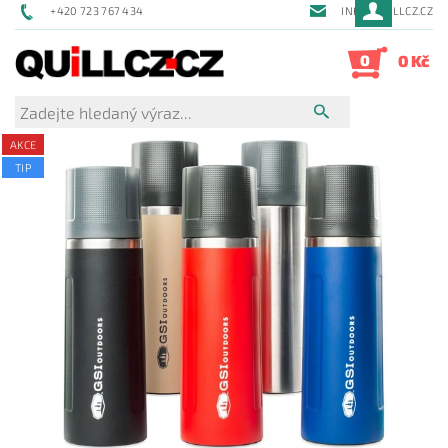
+420 723 767 434
INFO@QUILLCZ.CZ
0
0 Kč
AKCE
TIP