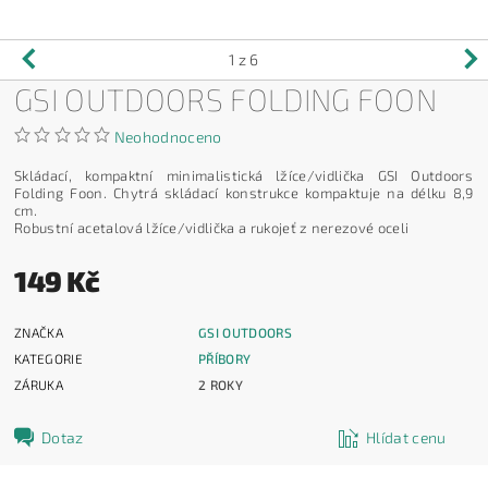
1
z 6
GSI OUTDOORS FOLDING FOON
Neohodnoceno
Skládací, kompaktní minimalistická lžíce/vidlička GSI Outdoors
Folding Foon. Chytrá skládací konstrukce kompaktuje na délku 8,9
cm.
Robustní acetalová lžíce/vidlička a rukojeť z nerezové oceli
149 Kč
ZNAČKA
GSI OUTDOORS
KATEGORIE
PŘÍBORY
ZÁRUKA
2 ROKY
Dotaz
Hlídat cenu