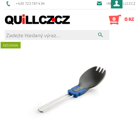
+420 723 767 434
INFO@QUILLCZ.CZ
0
0 Kč
NOVINKA