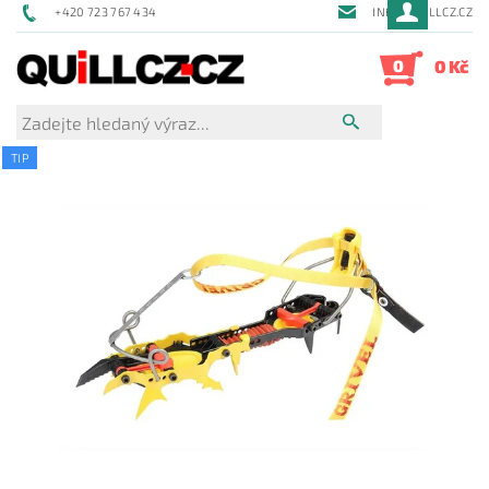
+420 723 767 434
INFO@QUILLCZ.CZ
0
0 Kč
TIP