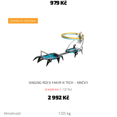
979 Kč
DOPRAVA ZDARMA
SINGING ROCK FAKIR III TECH - MAČKY
3 400 Kč
(–12 %)
2 992 Kč
Hmotnost
1.125 kg