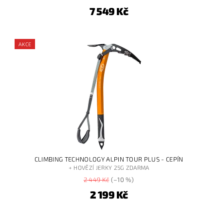
7 549 Kč
AKCE
CLIMBING TECHNOLOGY ALPIN TOUR PLUS - CEPÍN
+ HOVĚZÍ JERKY 25G ZDARMA
2 449 Kč
(–10 %)
2 199 Kč