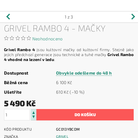
1
z 3
GRIVEL RAMBO 4 - MAČKY
Neohodnoceno
Grivel Rambo 4
jsou kultovní mačky od kultovní firmy. Stejně jako
jejich předchozí generace jsou technické a tuhé mačky
Grivel Rambo
4 vhodné na lezení v ledu
.
Dostupnost
Obvykle odešleme do 48 h
Běžná cena
6 100 Kč
Ušetříte
610 Kč
(–10 %)
5 490 Kč
KÓD PRODUKTU
GC013YBCOM
ZNAČKA
GRIVEL