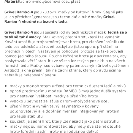
Materiál:
chrom-molybdenová ocel, plast
Grivel Rambo 4
jsou kultovní mačky od kultovní firmy. Stejně jako
jejich předchozí generace jsou technické a tuhé mačky
Grivel
Rambo 4 vhodné na lezení v ledu
.
Grivel Rambo 4
jsou součástí rodiny technických maček.
Jedná se o
totálně tuhé mačky.
Mají kovaný přední hrot, který lze vyměnit.
Kování umožňuje trojrozměrný tvar hrotu, pro zlepšení průniku do
ledu bez odskoků a zároveň poskytuje jistou oporu, při stání na
předních hrotech. Nastavení je pohodlné, protože se také provádí
pomocí jediného šroubu. Poloha každého hrotu je navržena tak, aby
poskytovala větší stabilitu ve všech lezeckých pozicích a na všech
formách ledu. Mačky jsou vybaveny patentovaným Grivel systémem
Antibott jak na přední, tak na zadní straně, který obravdu účinně
zabraňuje nalepování sněhu.
mačky s monohrotem určené pro technické lezení ledů a mixů
oproti předchozímu modelu RAMBO 3 mají jednodušší systém
pro nastavení velikosti mačky a předního hrotu
vysokou pevnost zajišťuje chrom-molybdenová ocel
přední hrot je vyměnitelný, asymetricky kovaný,
polohovatelný a je doplněn menším integrovaným hrotem
pro lepší stabilitu
součástí je zadní hrot, který lze nasadit jako patní ostruhu
mačky nejdou namontovat tak, aby měly dva stejně dlouhé
hroty (přední i zadní hroty mají odlišnou délku)