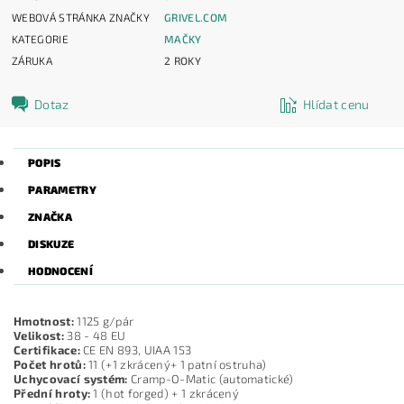
WEBOVÁ STRÁNKA ZNAČKY
GRIVEL.COM
KATEGORIE
MAČKY
ZÁRUKA
2 ROKY
Dotaz
Hlídat cenu
POPIS
PARAMETRY
ZNAČKA
DISKUZE
HODNOCENÍ
Hmotnost:
1125 g/pár
Velikost:
38 - 48 EU
Certifikace:
CE EN 893, UIAA 153
Počet hrotů:
11 (+1 zkrácený+ 1 patní ostruha)
Uchycovací systém:
Cramp-O-Matic (automatické)
Přední hroty:
1 (hot forged) + 1 zkrácený