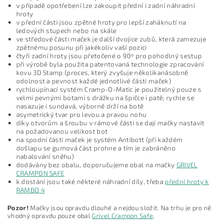
v případě opotřebení lze zakoupit přední i zadní náhradní
hroty
v přední části jsou zpětné hroty pro lepší zaháknutí na
ledových stupech nebo na skále
ve středové části maček je další dvojice zubů, která zamezuje
zpětnému posunu při jakékoliv vaší pozici
čtyři zadní hroty jsou přetočené o 90º pro pohodlný sestup
při výrobě byla použita patentovaná technologie zpracování
kovu 3D Stamp (proces, který zvyšuje několikanásobně
odolnost a pevnost každé jednotlivé části maček)
rychloupínací systém Cramp-O-Matic je použitelný pouze s
velmi pevnými botami s drážku na špičce i patě; rychle se
nasazuje i sundavá, výborně drží na botě
asymetrický tvar pro levou a pravou nohu
díky otvorům a šroubu v rámové části se dají mačky nastavit
na požadovanou velikost bot
na spodní části maček je systém Antibott (při každém
došlapu se gumová část prohne a tím je zabráněno
nabalování sněhu)
dodávány bez obalu, doporučujeme obal na mačky
GRIVEL
CRAMPON SAFE
k dostání jsou také některé náhradní díly, třeba
přední hroty k
RAMBO 4
Pozor!
Mačky jsou opravdu dlouhé a nejdou složit. Na trhu je pro ně
vhodný opravdu pouze obal
Grivel Crampon Safe
.