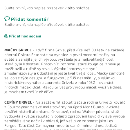
Buďte první, kdo napíše příspěvek k této položce.
Přidat komentář
Buďte první, kdo napíše příspěvek k této položce.
Přidat hodnocení
MAČKY GRIVEL
- Když firma Grivel před více než 80 lety na základě
návrhů Oskara Eckensteina vynalezla první moderní mačky na
světě a zahájila jejich výrobu, vyráběla je z nejkvalitnější oceli,
která byla k dostání. Pracovníci rozřezali staré kolejnice, znovu je
rozžhavili a ručně vykovali. Výrobní procesy se nyní
zmodernizovaly a k dostání je ještě kvalitnější ocel. Mačky samotné
se, co se týče designu a fungování, příliš nezměnily, s výjimkou
historického vynálezu Laurenta Grivela z roku 1932 – dvanácti
hrotých maček. Ocel, kterou Grivel pro výrobu maček využívá dnes,
je mnohem tvrdší než dříve.
CEPÍNY GRIVEL
- Na začátku 19. století začala rodina Grivelů, kovářů
z Courmayeur, ze své malé továrny na úpatí Mont Blancu aktivně
utvářet historii alpinismu. Grivelové, rodina Walser původu, si už
vydobyla skvělou reputaci v oblasti zpracování kovů díky své výrobě
zemědělského načiní v oblasti, jež vešla ve známost jako Les
Forges. Tato část Cormayeur nese to samé jméno i dnes. Jelikož
Vložením hodnocení souhlasíte s
podmínkami ochrany
osobních údajů
továrnu cestou do hor míjelo mnoho alpinistů, začala v ní probíhat