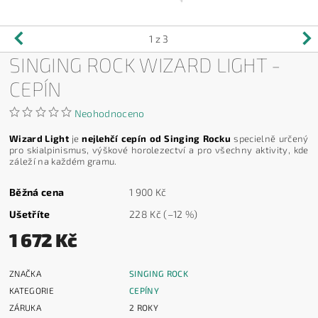
1
z 3
SINGING ROCK WIZARD LIGHT -
CEPÍN
Neohodnoceno
Wizard Light
je
nejlehčí cepín od Singing Rocku
specielně určený
pro skialpinismus, výškové horolezectví a pro všechny aktivity, kde
záleží na každém gramu.
Běžná cena
1 900 Kč
Ušetříte
228 Kč
(–12 %)
1 672 Kč
ZNAČKA
SINGING ROCK
KATEGORIE
CEPÍNY
ZÁRUKA
2 ROKY