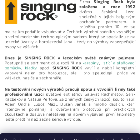
Firma
Singing Rock byla
založena v roce 1992
dvěma českými lezci
společně s jejich belgickým
obchodním partnerem. V
průběhu prvních 10 let se
majitelům podařilo vybudovat v Čechách výrobní podnik s vyspělým
a velmi moderním technologickým parkem, který se specializuje na
lezecké úvazky a horolezecká lana - tedy na výrobky zabezpečující
osoby ve výškách.
Dnes je SINGING ROCK v lezeckém světě známým pojmem.
Postupně se sortiment dále rozšířil na
karabiny
,
jistící a slaňovací
pomůcky
,
kladky
apod.
SINGING ROCK
vyvíjí a nabízí kompletní
vybavení nejen pro horolezce, ale i pro speleologii, práce ve
výškách, hasiče a záchranáře.
Vložením hodnocení souhlasíte s
podmínkami ochrany
osobních údajů
Na testování nových výrobků pracují spolu s vývojáři firmy také
profesionální lezci
světové extratřídy Salavat Rachmetov, Serik
Kazbekov a Natalia Perlova. Ze známých českých lezců jsou to např.
Adam Ondra, Luboš Mázl, Dušan Janák a mnoho dalších, kteří
intenzivně pomáhají s ověřováním prototypů při praktických
zkouškách a doslova nalétávají na novém vybavení první kilometry
ještě předtím než začne sériová výroba.