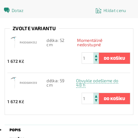
Dotaz
Hlídat cenu
ZVOLTE VARIANTU
délka: 52
Momentálně
RK006WX052
cm
nedostupné
1 672 Kč
délka: 59
Obvykle odešleme do
RK006WX059
cm
48 h
1 672 Kč
POPIS