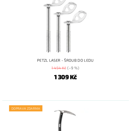
PETZL LASER - ŠROUB DO LEDU
1 454 Kč
(–9 %)
1 309 Kč
DOPRAVA ZDARMA