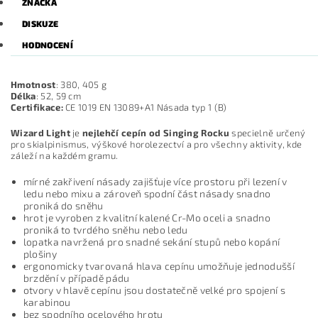
ZNAČKA
DISKUZE
HODNOCENÍ
Hmotnost
: 380, 405 g
Délka
: 52, 59 cm
Certifikace:
CE 1019 EN 13089+A1 Násada typ 1 (B)
Wizard Light
je
nejlehčí cepín od Singing Rocku
specielně určený
pro skialpinismus, výškové horolezectví a pro všechny aktivity, kde
záleží na každém gramu.
mírné zakřivení násady zajišťuje více prostoru při lezení v
ledu nebo mixu a zároveň spodní část násady snadno
proniká do sněhu
hrot je vyroben z kvalitní kalené Cr-Mo oceli a snadno
proniká to tvrdého sněhu nebo ledu
lopatka navržená pro snadné sekání stupů nebo kopání
plošiny
ergonomicky tvarovaná hlava cepínu umožňuje jednodušší
brzdění v případě pádu
otvory v hlavě cepínu jsou dostatečně velké pro spojení s
karabinou
bez spodního ocelového hrotu