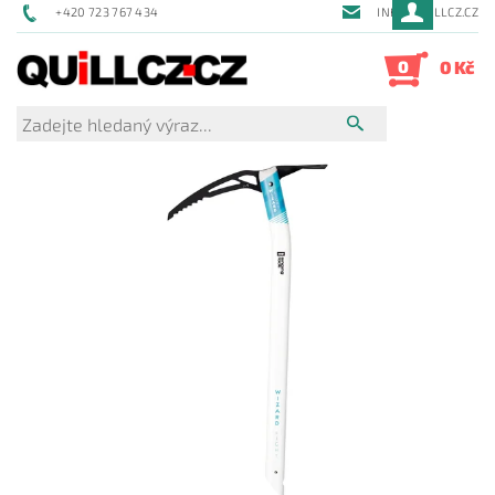
+420 723 767 434
INFO@QUILLCZ.CZ
0
0 Kč