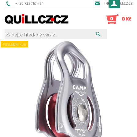
+420 723 767 434
INFO@QUILLCZ.CZ
0
0 Kč
POSLEDNÍ KUS