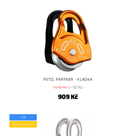
PETZL PARTNER - KLADKA
1 010 Kč
(–10 %)
909 Kč
TIP
POSLEDNÍ KUS