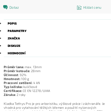
Dotaz
Hlídat cenu
POPIS
PARAMETRY
ZNAČKA
DISKUZE
HODNOCENÍ
Průměr lana:
max. 13mm
Průměr kotouče:
28mm
Účinnost
: 92%
Hmotnost:
100 g
Pracovní zatížení:
4 kN
Typ ložiska:
kuličkové
Certifikace:
CE EN 12278/UIAA
Záruka:
2 roky
Kladka Tethys Pro je pro arboristiku, výškové práce i záchranáře. Je
vhodná pro vytahování těžkých břemen a použití nylonových