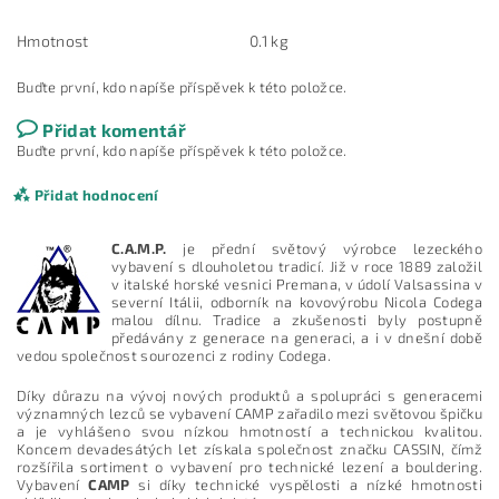
Hmotnost
0.1 kg
Buďte první, kdo napíše příspěvek k této položce.
Přidat komentář
Buďte první, kdo napíše příspěvek k této položce.
Přidat hodnocení
C.A.M.P.
je přední světový výrobce lezeckého
vybavení s dlouholetou tradicí. Již v roce 1889 založil
v italské horské vesnici Premana, v údolí Valsassina v
severní Itálii, odborník na kovovýrobu Nicola Codega
malou dílnu. Tradice a zkušenosti byly postupně
předávány z generace na generaci, a i v dnešní době
vedou společnost sourozenci z rodiny Codega.
Díky důrazu na vývoj nových produktů a spolupráci s generacemi
významných lezců se vybavení CAMP zařadilo mezi světovou špičku
a je vyhlášeno svou nízkou hmotností a technickou kvalitou.
Koncem devadesátých let získala společnost značku CASSIN, čímž
rozšířila sortiment o vybavení pro technické lezení a bouldering.
Vybavení
CAMP
si díky technické vyspělosti a nízké hmotnosti