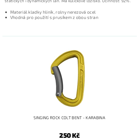
statických i dynamických lan. Má kuličkové ložisko. Účinnost: 92%.
Materiál kladky hliník, rolny nerezová ocel
Vhodná pro použití s prusíkem z obou stran
SINGING ROCK COLT BENT - KARABINA
250 Kč