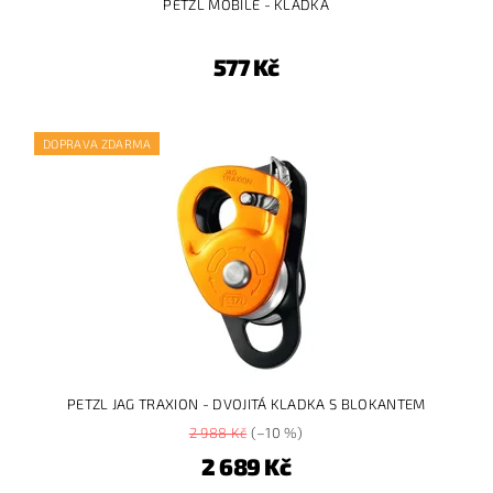
PETZL MOBILE - KLADKA
577 Kč
DOPRAVA ZDARMA
PETZL JAG TRAXION - DVOJITÁ KLADKA S BLOKANTEM
2 988 Kč
(–10 %)
2 689 Kč