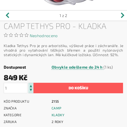
1
z 2
CAMP TETHYS PRO - KLADKA
Neohodnoceno
Kladka Tethys Pro je pro arboristiku, výškové práce i záchranáře. Je
vhodná pro vytahování těžkých břemen a použití nylonových
statických i dynamických lan. Má kuličkové ložisko. Účinnost: 92%.
Dostupnost
Obvykle odešleme do 24 h
(1 ks)
849 Kč
KÓD PRODUKTU
2155
ZNAČKA
CAMP
KATEGORIE
KLADKY
ZÁRUKA
2 ROKY