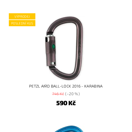
VÝPRODEJ
POSLEDNÍ KUS
PETZL AM´D BALL-LOCK 2016 - KARABINA
746 Kč
(–20 %)
590 Kč