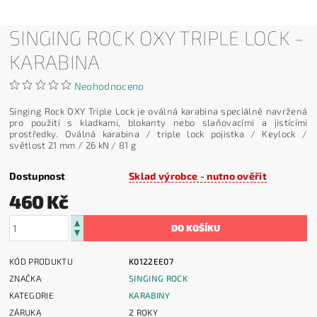
SINGING ROCK OXY TRIPLE LOCK -
KARABINA
Neohodnoceno
Singing Rock OXY Triple Lock je oválná karabina speciálně navržená
pro použití s kladkami, blokanty nebo slaňovacími a jistícími
prostředky. Oválná karabina / triple lock pojistka / Keylock /
světlost 21 mm / 26 kN / 81 g
Dostupnost
Sklad výrobce - nutno ověřit
460 Kč
KÓD PRODUKTU
K0122EE07
ZNAČKA
SINGING ROCK
KATEGORIE
KARABINY
ZÁRUKA
2 ROKY