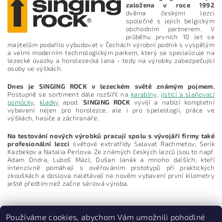
založena v roce 1992
dvěma českými lezci
společně s jejich belgickým
obchodním partnerem. V
průběhu prvních 10 let se
majitelům podařilo vybudovat v Čechách výrobní podnik s vyspělým
a velmi moderním technologickým parkem, který se specializuje na
lezecké úvazky a horolezecká lana - tedy na výrobky zabezpečující
osoby ve výškách.
Dnes je SINGING ROCK v lezeckém světě známým pojmem.
Postupně se sortiment dále rozšířil na
karabiny
,
jistící a slaňovací
pomůcky
,
kladky
apod.
SINGING ROCK
vyvíjí a nabízí kompletní
vybavení nejen pro horolezce, ale i pro speleologii, práce ve
výškách, hasiče a záchranáře.
Vložením hodnocení souhlasíte s
podmínkami ochrany
osobních údajů
Na testování nových výrobků pracují spolu s vývojáři firmy také
profesionální lezci
světové extratřídy Salavat Rachmetov, Serik
Kazbekov a Natalia Perlova. Ze známých českých lezců jsou to např.
Adam Ondra, Luboš Mázl, Dušan Janák a mnoho dalších, kteří
intenzivně pomáhají s ověřováním prototypů při praktických
zkouškách a doslova nalétávají na novém vybavení první kilometry
ještě předtím než začne sériová výroba.
Používáme cookies, abychom Vám umožnili pohodlné