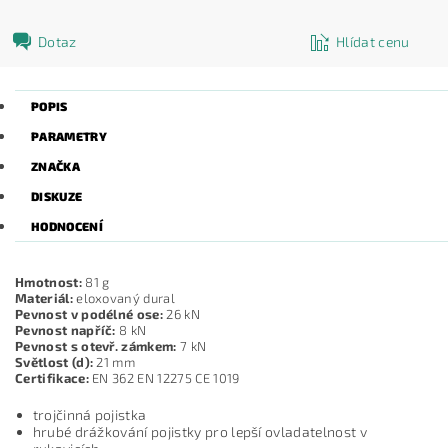
Dotaz
Hlídat cenu
POPIS
PARAMETRY
ZNAČKA
DISKUZE
HODNOCENÍ
Hmotnost:
81 g
Materiál:
eloxovaný dural
Pevnost v podélné ose:
26 kN
Pevnost napříč:
8 kN
Pevnost s otevř. zámkem:
7 kN
Světlost (d):
21 mm
Certifikace:
EN 362 EN 12275 CE 1019
trojčinná pojistka
hrubé drážkování pojistky pro lepší ovladatelnost v