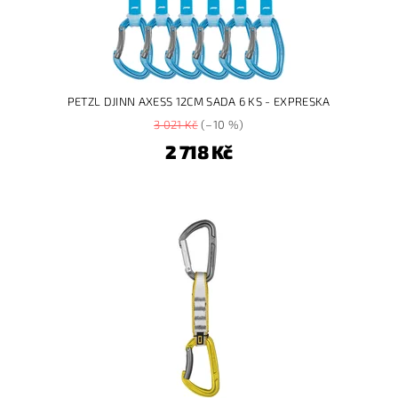
PETZL DJINN AXESS 12CM SADA 6 KS - EXPRESKA
3 021 Kč
(–10 %)
2 718 Kč