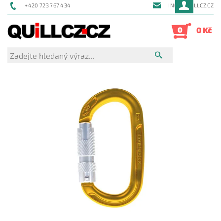
+420 723 767 434
INFO@QUILLCZ.CZ
0
0 Kč