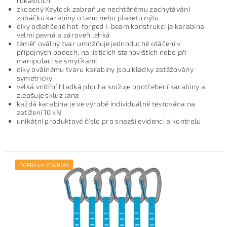
rukavicích
zkosený Keylock zabraňuje nechtěnému zachytávání
zobáčku karabiny o lano nebo plaketu nýtu
díky odlehčené hot-forged I-beam konstrukci je karabina
velmi pevná a zároveň lehká
téměř oválný tvar umožňuje jednoduché otáčení v
přípojných bodech, na jistících stanovištích nebo při
manipulaci se smyčkami
díky oválnému tvaru karabiny jsou kladky zatěžovány
symetricky
velká vnitřní hladká plocha snižuje opotřebení karabiny a
zlepšuje skluz lana
každá karabina je ve výrobě individuálně testována na
zatížení 10 kN
unikátní produktové číslo pro snazší evidenci a kontrolu
DOPRAVA ZDARMA