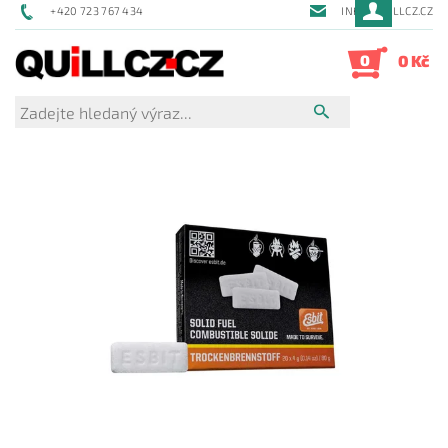
+420 723 767 434
INFO@QUILLCZ.CZ
0
0 Kč