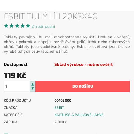
ESBIT TUHÝ LÍH 20KSX4G
2 hodnocení
Tablety pevného lihu mají mnohostranné využití. Hodí se k vaření,
ohřevu pokrmů a nápojů, rozdělávání grilů, krbů nebo táborových
ohňů. Tablety jsou vodotěsně baleny. Esbit je světová jednička ve
výrobě tuhých paliv (suchého lihu).
Dostupnost
Sklad výrobce - nutno ověřit
119 Kč
KÓD PRODUKTU
00102000
ZNAČKA
ESBIT
KATEGORIE
KARTUŠE A PALIVOVÉ LAHVE
ZÁRUKA
2 ROKY