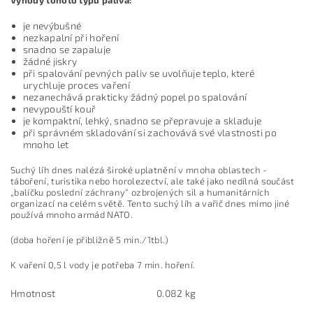
Výhody tohoto typu paliva:
je nevýbušné
nezkapalní při hoření
snadno se zapaluje
žádné jiskry
při spalování pevných paliv se uvolňuje teplo, které
urychluje proces vaření
nezanechává prakticky žádný popel po spalování
nevypouští kouř
je kompaktní, lehký, snadno se přepravuje a skladuje
při správném skladování si zachovává své vlastnosti po
mnoho let
Suchý líh dnes nalézá široké uplatnění v mnoha oblastech -
táboření, turistika nebo horolezectví, ale také jako nedílná součást
„balíčku poslední záchrany“ ozbrojených sil a humanitárních
organizací na celém světě. Tento suchý líh a vařič dnes mimo jiné
používá mnoho armád NATO.
(doba hoření je přibližně 5 min./1tbl.)
K vaření 0,5 l vody je potřeba 7 min. hoření.
Hmotnost
0.082 kg