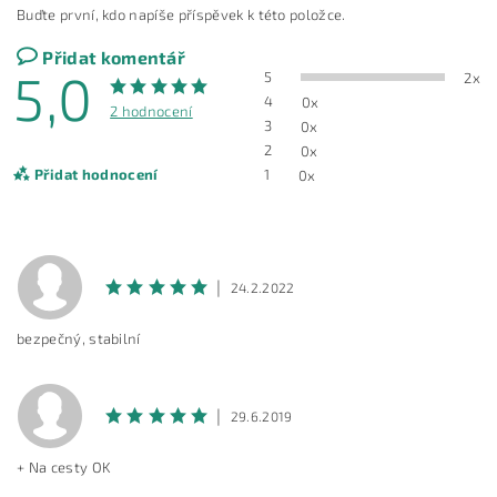
Buďte první, kdo napíše příspěvek k této položce.
Přidat komentář
5,0
5
2x
4
0x
2 hodnocení
3
0x
2
0x
Přidat hodnocení
1
0x
|
24.2.2022
bezpečný, stabilní
|
29.6.2019
+ Na cesty OK