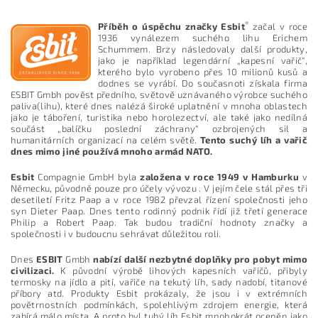
Vložením hodnocení souhlasíte s
podmínkami ochrany
osobních údajů
®
Příběh o úspěchu značky Esbit
začal v roce
1936 vynálezem suchého lihu Erichem
Schummem. Brzy následovaly další produkty,
jako je například legendární „kapesní vařič“,
kterého bylo vyrobeno přes 10 milionů kusů a
dodnes se vyrábí. Do současnoti získala firma
ESBIT Gmbh pověst předního, světově uznávaného výrobce suchého
paliva(lihu), které dnes nalézá široké uplatnění v mnoha oblastech
jako je táboření, turistika nebo horolezectví, ale také jako nedílná
součást „balíčku poslední záchrany“ ozbrojených sil a
humanitárních organizací na celém světě.
Tento suchý líh a vařič
dnes mimo jiné používá mnoho armád NATO.
Esbit
Compagnie GmbH byla
založena v roce 1949 v Hamburku
v
Německu, původně pouze pro účely vývozu . V jejím čele stál přes tři
desetiletí Fritz Paap a v roce 1982 převzal řízení společnosti jeho
syn Dieter Paap. Dnes tento rodinný podnik řídí již třetí generace
Philip a Robert Paap. Tak budou tradiční hodnoty značky a
společnosti i v budoucnu sehrávat důležitou roli.
Dnes
ESBIT
Gmbh
nabízí další nezbytné doplňky pro pobyt mimo
civilizaci.
K původní výrobě lihových kapesních vařičů, přibyly
termosky na jídlo a pití, vařiče na tekutý líh, sady nadobí, titanové
příbory atd. Produkty Esbit prokázaly, že jsou i v extrémních
povětrnostních podmínkách, spolehlivým zdrojem energie, která
zabírá málo místa. A proto byl tuhý líh Esbit mnohokrát oceněn jako