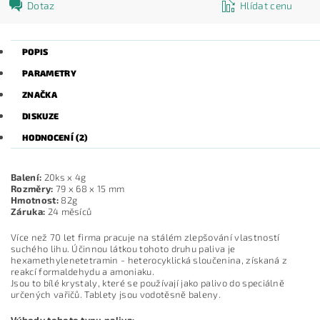
Dotaz
Hlídat cenu
POPIS
PARAMETRY
ZNAČKA
DISKUZE
HODNOCENÍ (2)
Balení:
20ks x 4g
Rozměry:
79 x 68 x 15 mm
Hmotnost:
82g
Záruka:
24 měsíců
Více než 70 let firma pracuje na stálém zlepšování vlastností
suchého lihu. Účinnou látkou tohoto druhu paliva je
hexamethylenetetramin - heterocyklická sloučenina, získaná z
reakcí formaldehydu a amoniaku.
Jsou to bílé krystaly, které se používají jako palivo do speciálně
určených vařičů. Tablety jsou vodotěsně baleny.