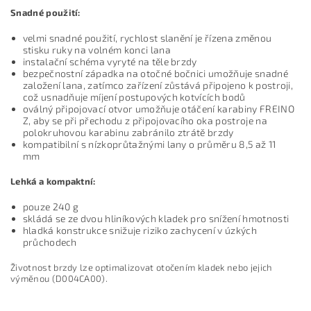
Snadné použití:
velmi snadné použití, rychlost slanění je řízena změnou
stisku ruky na volném konci lana
instalační schéma vyryté na těle brzdy
bezpečnostní západka na otočné bočnici umožňuje snadné
založení lana, zatímco zařízení zůstává připojeno k postroji,
což usnadňuje míjení postupových kotvících bodů
oválný připojovací otvor umožňuje otáčení karabiny FREINO
Z, aby se při přechodu z připojovacího oka postroje na
polokruhovou karabinu zabránilo ztrátě brzdy
kompatibilní s nízkoprůtažnými lany o průměru 8,5 až 11
mm
Lehká a kompaktní:
pouze 240 g
skládá se ze dvou hliníkových kladek pro snížení hmotnosti
hladká konstrukce snižuje riziko zachycení v úzkých
průchodech
Životnost brzdy lze optimalizovat otočením kladek nebo jejich
výměnou (D004CA00).