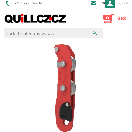
+420 723 767 434
INFO@QUILLCZ.CZ
0
0 Kč