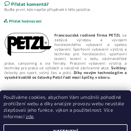
Přidat komentář
Buďte první, kdo napíše příspěvek k této položce.
Přidat hodnocení
Francouzská rodinná firma PETZL
se
zabývá výrobou a vývojem
horolezeckého vybavení a speleo
vybavení. Sportovní vybavení: výstroj a
technika pro horolezectví, sportovní
lezení, lezení v ledu, záchranářské
práce, canyoning a via ferraty. Pracovní vybavení: výstroj a
technika pro práce ve výškách a náročné záchranné akce.
Svítilny:
čelovky pro sport, volný čas a práci.
Díky novým technologiím a
vysoké kvalitě se čelovky Petzl řadí mezi špičky v oboru.
Používáme cookies, abychom Vám umožnili pohodlné
prohlížení webu a díky analýze provozu webu neustále
zlepšovali jeho funkce, výkon a použitelnost. Více
Vložením hodnocení souhlasíte s
podmínkami ochrany
osobních údajů
informací
zde
.
PruvodceNakopce.Cz
|
CestovniMenu.cz