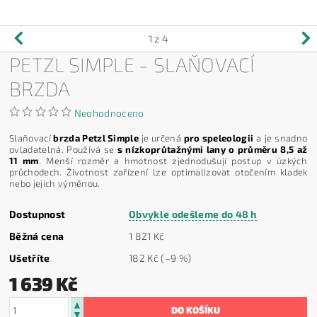
1
z 4
PETZL SIMPLE - SLAŇOVACÍ
BRZDA
Neohodnoceno
Slaňovací
brzda Petzl Simple
je určená
pro speleologii
a je snadno
ovladatelná. Používá se
s nízkoprůtažnými lany o průměru 8,5 až
11 mm
. Menší rozměr a hmotnost zjednodušují postup v úzkých
průchodech. Životnost zařízení lze optimalizovat otočením kladek
nebo jejich výměnou.
Dostupnost
Obvykle odešleme do 48 h
Běžná cena
1 821 Kč
Ušetříte
182 Kč
(–9 %)
1 639 Kč