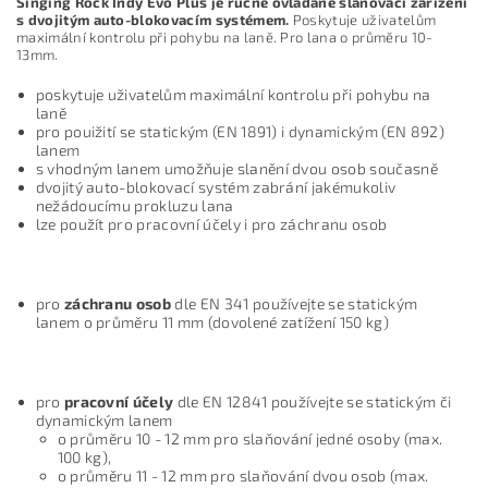
Singing Rock Indy Evo Plus je ručně ovládané slaňovací zařízení
s dvojitým auto-blokovacím systémem.
Poskytuje uživatelům
maximální kontrolu při pohybu na laně. Pro lana o průměru 10-
13mm.
poskytuje uživatelům maximální kontrolu při pohybu na
laně
pro pouižití se statickým (EN 1891) i dynamickým (EN 892)
lanem
s vhodným lanem umožňuje slanění dvou osob současně
dvojitý auto-blokovací systém zabrání jakémukoliv
nežádoucímu prokluzu lana
lze použít pro pracovní účely i pro záchranu osob
pro
záchranu osob
dle EN 341 používejte se statickým
lanem o průměru 11 mm (dovolené zatížení 150 kg)
pro
pracovní účely
dle EN 12841 používejte se statickým či
dynamickým lanem
o průměru 10 - 12 mm pro slaňování jedné osoby (max.
100 kg),
o průměru 11 - 12 mm pro slaňování dvou osob (max.