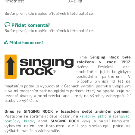
Hmotnost
0.48 kg
Buďte první, kdo napíše příspěvek k této položce.
Přidat komentář
Buďte první, kdo napíše příspěvek k této položce.
Přidat hodnocení
Firma
Singing Rock byla
založena v roce 1992
dvěma českými lezci
společně s jejich belgickým
obchodním partnerem. V
průběhu prvních 10 let se
majitelům podařilo vybudovat v Čechách výrobní podnik s vyspělým
a velmi moderním technologickým parkem, který se specializuje na
lezecké úvazky a horolezecká lana - tedy na výrobky zabezpečující
osoby ve výškách.
Dnes je SINGING ROCK v lezeckém světě známým pojmem.
Postupně se sortiment dále rozšířil na
karabiny
,
jistící a slaňovací
pomůcky
,
kladky
apod.
SINGING ROCK
vyvíjí a nabízí kompletní
vybavení nejen pro horolezce, ale i pro speleologii, práce ve
výškách, hasiče a záchranáře.