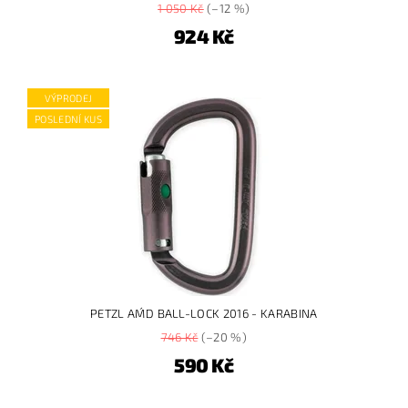
1 050 Kč
(–12 %)
924 Kč
VÝPRODEJ
POSLEDNÍ KUS
PETZL AM´D BALL-LOCK 2016 - KARABINA
746 Kč
(–20 %)
590 Kč