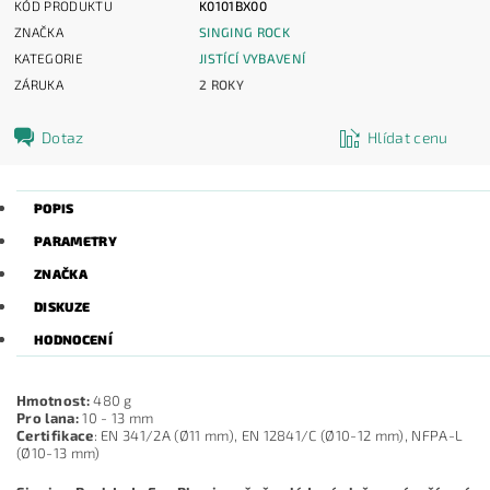
KÓD PRODUKTU
K0101BX00
ZNAČKA
SINGING ROCK
KATEGORIE
JISTÍCÍ VYBAVENÍ
ZÁRUKA
2 ROKY
Dotaz
Hlídat cenu
POPIS
PARAMETRY
ZNAČKA
DISKUZE
HODNOCENÍ
Hmotnost:
480 g
Pro lana:
10 - 13 mm
Certifikace
: EN 341/2A (Ø11 mm), EN 12841/C (Ø10-12 mm), NFPA-L
(Ø10-13 mm)