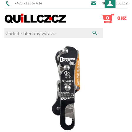
+420 723 767 434
INFO@QUILLCZ.CZ
0
0 Kč