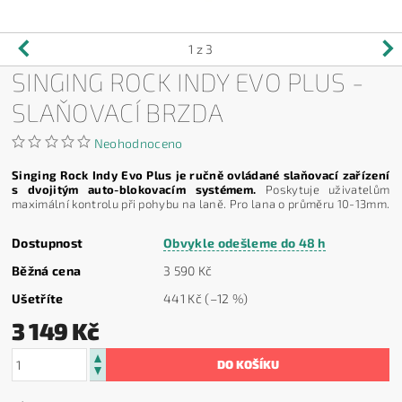
1
z 3
SINGING ROCK INDY EVO PLUS -
SLAŇOVACÍ BRZDA
Neohodnoceno
Singing Rock Indy Evo Plus je ručně ovládané slaňovací zařízení
s dvojitým auto-blokovacím systémem.
Poskytuje uživatelům
maximální kontrolu při pohybu na laně. Pro lana o průměru 10-13mm.
Dostupnost
Obvykle odešleme do 48 h
Běžná cena
3 590 Kč
Ušetříte
441 Kč
(–12 %)
3 149 Kč