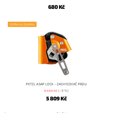
680 Kč
DOPRAVA ZDARMA
PETZL ASAP LOCK - ZACHYCOVAČ PÁDU
6 454 Kč
(–9 %)
5 809 Kč