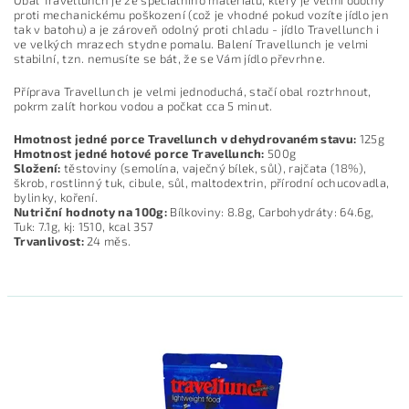
Obal Travellunch je ze speciálního materiálu, který je velmi odolný
proti mechanickému poškození (což je vhodné pokud vozíte jídlo jen
tak v batohu) a je zároveň odolný proti chladu - jídlo Travellunch i
ve velkých mrazech stydne pomalu. Balení Travellunch je velmi
stabilní, tzn. nemusíte se bát, že se Vám jídlo převrhne.
Příprava Travellunch je velmi jednoduchá, stačí obal roztrhnout,
pokrm zalít horkou vodou a počkat cca 5 minut.
Hmotnost jedné porce Travellunch v dehydrovaném stavu:
125g
Hmotnost jedné hotové porce Travellunch:
500g
Složení:
těstoviny (semolína, vaječný bílek, sůl), rajčata (18%),
škrob, rostlinný tuk, cibule, sůl, maltodextrin, přírodní ochucovadla,
bylinky, koření.
Nutriční hodnoty na 100g:
Bílkoviny: 8.8g, Carbohydráty: 64.6g,
Tuk: 7.1g, kj: 1510, kcal 357
Trvanlivost:
24 měs.