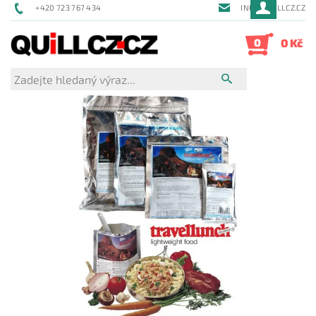
+420 723 767 434
INFO@QUILLCZ.CZ
0
0 Kč