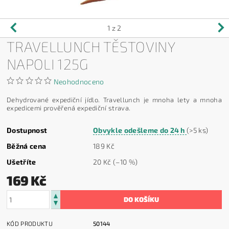
1
z 2
TRAVELLUNCH TĚSTOVINY
NAPOLI 125G
Neohodnoceno
Dehydrované expediční jídlo. Travellunch je mnoha lety a mnoha
expedicemi prověřená expediční strava.
Dostupnost
Obvykle odešleme do 24 h
(>5 ks)
Běžná cena
189 Kč
Ušetříte
20 Kč
(–10 %)
169 Kč
KÓD PRODUKTU
50144