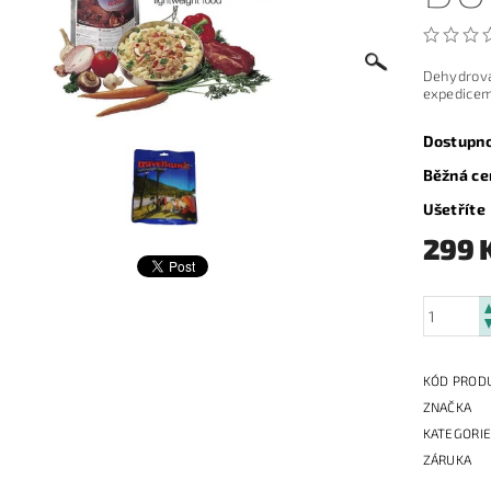
Dehydrova
expedicem
Dostupn
Běžná ce
Ušetříte
299 
KÓD PROD
ZNAČKA
KATEGORI
ZÁRUKA