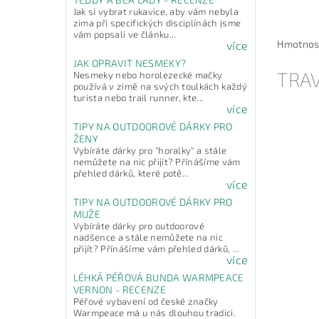
Jak si vybrat rukavice, aby vám nebyla
zima při specifických disciplínách jsme
vám popsali ve článku...
Hmotnos
více
JAK OPRAVIT NESMEKY?
TRA
Nesmeky nebo horolezecké mačky
používá v zimě na svých toulkách každý
turista nebo trail runner, kte...
více
TIPY NA OUTDOOROVÉ DÁRKY PRO
ŽENY
Vybíráte dárky pro "horalky" a stále
nemůžete na nic přijít? Přínášíme vám
přehled dárků, které potě...
více
TIPY NA OUTDOOROVÉ DÁRKY PRO
MUŽE
Vybíráte dárky pro outdoorové
nadšence a stále nemůžete na nic
přijít? Přínášíme vám přehled dárků, ...
více
LÉHKÁ PÉŘOVÁ BUNDA WARMPEACE
VERNON - RECENZE
Péřové vybavení od české značky
Warmpeace má u nás dlouhou tradici.