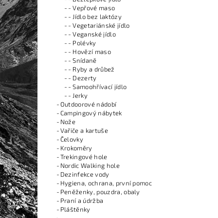
- Vepřové maso
- Jídlo bez laktózy
- Vegetariánské jídlo
- Veganské jídlo
- Polévky
- Hovězí maso
- Snídaně
- Ryby a drůbež
- Dezerty
- Samoohřívací jídlo
- Jerky
Outdoorové nádobí
Campingový nábytek
Nože
Vařiče a kartuše
Čelovky
Krokoměry
Trekingové hole
Nordic Walking hole
Dezinfekce vody
Hygiena, ochrana, první pomoc
Peněženky, pouzdra, obaly
Praní a údržba
Pláštěnky