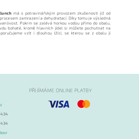
llunch
má s potravinářským provozem zkušenosti již od
 procesem zamrazení a dehydratací. Díky tomu je výsledná
rvanlivost. Pokrm se zalévá horkou vodou přímo do obalu,
vdu bohaté, kromě hlavních jídel si můžete pochutnat na
oručujeme vzít i dlouhou lžíci, se kterou se z obalu jí
PŘIJÍMÁME ONLINE PLATBY
cz
 434
 434
door