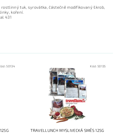
rostlinný tuk, syrovátka, částečně modifikovaný škrob,
inky, koření.
cal 431
Kód:
50134
Kód:
50135
125G
TRAVELLUNCH MYSLIVECKÁ SMĚS 125G