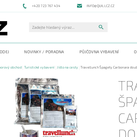
+420 723 767 434
INFO@QUILLCZ.CZ
RODEJ
NOVINKY / PORADNA
PŮJČOVNA VYBAVENÍ
O
oorový obchod
Turistické vybavení
Jídlo na cesty
Travellunch Špagety Carbonara dou
TR
ŠP
CA
DO