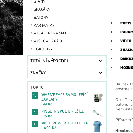
STANY
SPACÁKY
BATOHY
POPIS
KARIMATKY
PARAM
VYBAVENÍ NA SNÍH
VIDEO
VÝŠKOVÉ PRÁCE
TISKOVINY
ZNAČK
DISKU
TOTÁLNÍ VÝPRODEJ
HODNO
ZNAČKY
Balíček T
TOP 10
dostatek 
WARMPEACE SAMOLEPÍCÍ
ZÁPLATY
Obal Trav
199 Kč
batohu) a
nemusíte 
PINGUIN SPOON - LŽÍCE
175 Kč
Příprava 
WOOLPOWER TEE LITE KR
1 490 Kč
Hmotnost