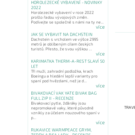
HOROLEZECKÉ VYBAVENÍ - NOVINKY
2022
Horolezecké vybavení v roce 2022
prošlo řadou vývojových změn.
Podívejte se společně s námi na ty ne...
více
JAK SE VYBAVIT NA DACHSTEIN
Dachstein s vrcholem ve výšce 2995
metrů je oblíbeným cílem českých
turistů. Přesto, že svou výškou ...
více
KARIMATKA THERM-A-REST SLAVÍ 50
LET
Tři muži, zahradní podložka, krach
Boeingu a hledání lepší varianty pro
spaní pod hvězdami, než je d...
více
BIVAKOVACÍ VAK YATE BIVAK BAG
FULL ZIP II - RECENZE
Bivakovací pytle, žďáráky jsou
TRAV
nepromokavé vaky, které původně
vznikly za účelem nouzového spaní v
p...
více
RUKAVICE WARMPEACE GRYM,
TEDDY A BEA LADY - RECENZE