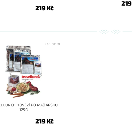
219
219 Kč
Kód:
50139
ELLUNCH HOVĚZÍ PO MAĎARSKU
125G
219 Kč