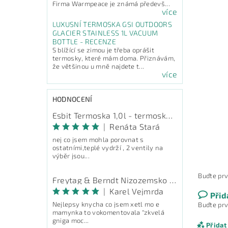
Firma Warmpeace je známá předevš...
více
LUXUSNÍ TERMOSKA GSI OUTDOORS
GLACIER STAINLESS 1L VACUUM
BOTTLE - RECENZE
S blížící se zimou je třeba oprášit
termosky, které mám doma. Přiznávám,
že většinou u mně najdete t...
více
HODNOCENÍ
Esbit Termoska 1,0l - termoska na pití
|
Renáta Stará
nej co jsem mohla porovnat s
ostatními,teplé vydrží , 2 ventily na
výběr jsou...
Buďte prv
Freytag & Berndt Nizozemsko - průvodce
|
Karel Vejmrda
Přid
Nejlepsy knycha co jsem xetl mo e
Buďte prv
mamynka to vokomentovala "zkvelá
gniga moc...
Přidat