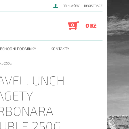
|
PŘIHLÁŠENÍ
REGISTRACE
0
0 Kč
BCHODNÍ PODMÍNKY
KONTAKTY
ble 250g
AVELLUNCH
AGETY
RBONARA
UBLE 250G