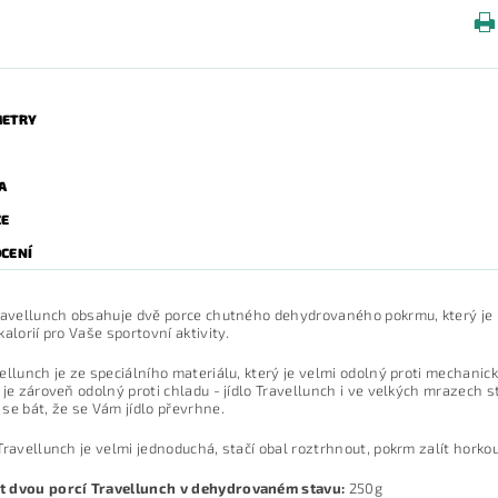
ETRY
A
ZE
CENÍ
ravellunch obsahuje dvě porce chutného dehydrovaného pokrmu, který je 
kalorií pro Vaše sportovní aktivity.
ellunch je ze speciálního materiálu, který je velmi odolný proti mechanick
 je zároveň odolný proti chladu - jídlo Travellunch i ve velkých mrazech s
se bát, že se Vám jídlo převrhne.
Travellunch je velmi jednoduchá, stačí obal roztrhnout, pokrm zalít horko
 dvou porcí Travellunch v dehydrovaném stavu:
250g