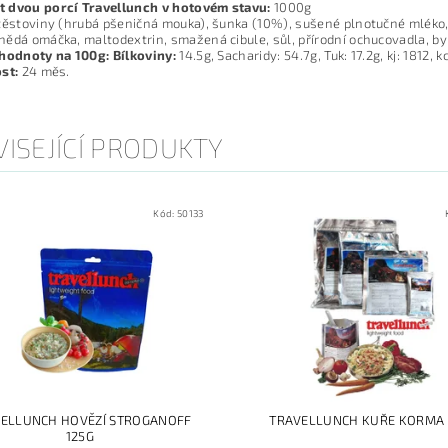
 dvou porcí Travellunch v hotovém stavu:
1000g
ěstoviny (hrubá pšeničná mouka), šunka (10%), sušené plnotučné mléko, 
ědá omáčka, maltodextrin, smažená cibule, sůl, přírodní ochucovadla, byl
 hodnoty na 100g: Bílkoviny:
14.5g, Sacharidy: 54.7g, Tuk: 17.2g, kj: 1812, k
st:
24 měs.
ISEJÍCÍ PRODUKTY
Kód:
50133
ELLUNCH HOVĚZÍ STROGANOFF
TRAVELLUNCH KUŘE KORMA 
125G