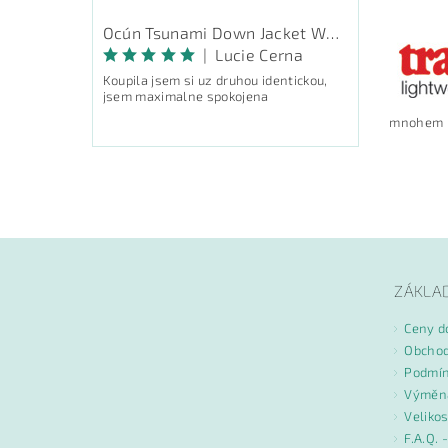
Ocún Tsunami Down Jacket Women - péřová bunda
|
Lucie Cerna
Koupila jsem si uz druhou identickou,
jsem maximalne spokojena
mnohem l
Vlože
ZÁKLA
Ceny d
Obchod
Podmín
Výměna
Velikos
F.A.Q. 