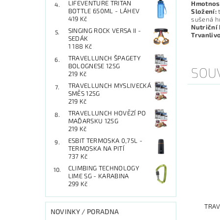
LIFEVENTURE TRITAN
Hmotnost
BOTTLE 650ML - LÁHEV
Složení:
t
419 Kč
sušená hn
Nutriční
SINGING ROCK VERSA II -
Trvanlivo
SEDÁK
1 188 Kč
TRAVELLUNCH ŠPAGETY
BOLOGNESE 125G
SOUV
219 Kč
TRAVELLUNCH MYSLIVECKÁ
SMĚS 125G
219 Kč
TRAVELLUNCH HOVĚZÍ PO
MAĎARSKU 125G
219 Kč
ESBIT TERMOSKA 0,75L -
TERMOSKA NA PITÍ
737 Kč
CLIMBING TECHNOLOGY
LIME SG - KARABINA
299 Kč
TRAV
NOVINKY / PORADNA