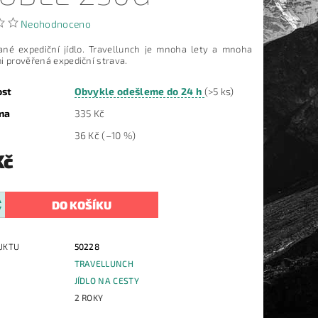
Neohodnoceno
né expediční jídlo. Travellunch je mnoha lety a mnoha
i prověřená expediční strava.
ost
Obvykle odešleme do 24 h
(>5 ks)
na
335 Kč
36 Kč
(–10 %)
Kč
UKTU
50228
TRAVELLUNCH
E
JÍDLO NA CESTY
2 ROKY