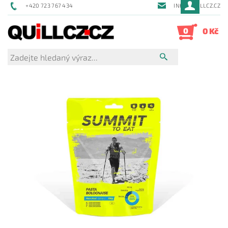
+420 723 767 434
INFO@QUILLCZ.CZ
0
0 Kč