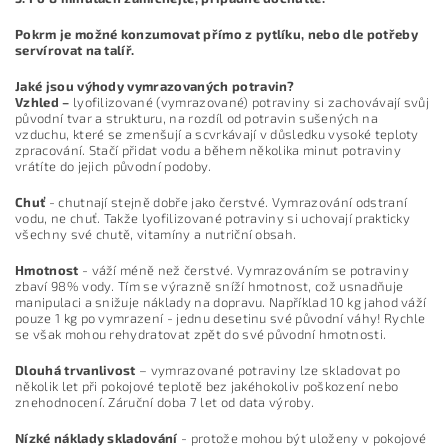
Pokrm je možné konzumovat přímo z pytlíku, nebo dle potřeby
servírovat na talíř.
Jaké jsou výhody vymrazovaných potravin?
Vzhled –
lyofilizované (vymrazované) potraviny si zachovávají svůj
původní tvar a strukturu, na rozdíl od potravin sušených na
vzduchu, které se zmenšují a scvrkávají v důsledku vysoké teploty
zpracování. Stačí přidat vodu a během několika minut potraviny
vrátíte do jejich původní podoby.
Chuť
- chutnají stejně dobře jako čerstvé. Vymrazování odstraní
vodu, ne chuť. Takže lyofilizované potraviny si uchovají prakticky
všechny své chutě, vitamíny a nutriční obsah.
Hmotnost
- váží méně než čerstvé. Vymrazováním se potraviny
zbaví 98% vody. Tím se výrazně sníží hmotnost, což usnadňuje
manipulaci a snižuje náklady na dopravu. Například 10 kg jahod váží
pouze 1 kg po vymrazení - jednu desetinu své původní váhy! Rychle
se však mohou rehydratovat zpět do své původní hmotnosti.
Dlouhá trvanlivost
– vymrazované potraviny lze skladovat po
několik let při pokojové teplotě bez jakéhokoliv poškození nebo
znehodnocení. Záruční doba 7 let od data výroby.
Nízké náklady skladování
- protože mohou být uloženy v pokojové