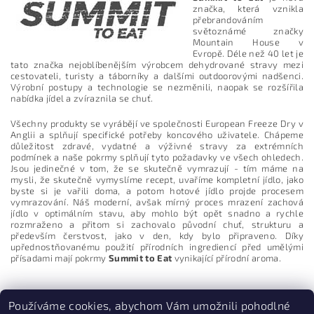
značka, která vznikla
přebrandováním
světoznámé značky
Mountain House v
Evropě. Déle než 40 let je
tato značka nejoblíbenějším výrobcem dehydrované stravy mezi
cestovateli, turisty a táborníky a dalšími outdoorovými nadšenci.
Vložením hodnocení souhlasíte s
podmínkami ochrany
osobních údajů
Výrobní postupy a technologie se nezměnili, naopak se rozšířila
nabídka jídel a zvíraznila se chuť.
Všechny produkty se vyrábějí ve společnosti European Freeze Dry v
Anglii a splňují specifické potřeby koncového uživatele. Chápeme
důležitost zdravé, vydatné a výživné stravy za extrémních
podmínek a naše pokrmy splňují tyto požadavky ve všech ohledech.
Jsou jedinečné v tom, že se skutečně vymrazují - tím máme na
mysli, že skutečně vymyslíme recept, uvaříme kompletní jídlo, jako
byste si je vařili doma, a potom hotové jídlo projde procesem
vymrazování. Náš moderní, avšak mírný proces mrazení zachová
jídlo v optimálním stavu, aby mohlo být opět snadno a rychle
rozmraženo a přitom si zachovalo původní chuť, strukturu a
především čerstvost, jako v den, kdy bylo připraveno. Díky
upřednostňovanému použití přírodních ingrediencí před umělými
přísadami mají pokrmy
Summit to Eat
vynikající přírodní aroma.
Používáme cookies, abychom Vám umožnili pohodlné