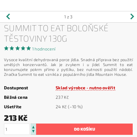
1
z 3
SUMMIT TO EAT BOLOŇSKÉ
TĚSTOVINY 130G
1 hodnocení
Vysoce kvalitní dehydrovaná porce jídla. Snadná příprava bez použití
umělých konzervantů. Jak je zvykem i u jídel Summit to eat
konzumujete pokrm přímo z pytlíku, bez nutnosti použítí nádobí.
Značka Summit to eat vznikla z populárního jídla Mountain House.
Dostupnost
Sklad výrobce - nutno ověřit
Běžná cena
237 Kč
Ušetříte
24 Kč
(–10 %)
213 Kč