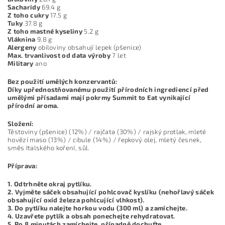
Sacharidy
69.4 g
Z toho cukry
17.5 g
Tuky
37.8 g
Z toho mastné kyseliny
5.2 g
Vláknina
9.8 g
Alergeny
obiloviny obsahují lepek (pšenice)
Max. trvanlivost od data výroby
7 let
Military
ano
Bez použití umělých konzervantů:
Díky upřednostňovanému použití přírodních ingrediencí před
umělými přísadami mají pokrmy Summit to Eat vynikající
přírodní aroma.
Složení:
Těstoviny (pšenice) (12%) / rajčata (30%) / rajský protlak, mleté
hovězí maso (13%) / cibule (14%) / řepkový olej, mletý česnek,
směs Italského koření, sůl.
Příprava:
1. Odtrhněte okraj pytlíku.
2. Vyjměte sáček obsahující pohlcovač kyslíku (nehořlavý sáček
obsahující oxid železa pohlcující vlhkost).
3. Do pytlíku nalejte horkou vodu (300 ml) a zamíchejte.
4. Uzavřete pytlík a obsah ponechejte rehydratovat.
5. Po 8 minutách zamíchejte, případně dochuťte.