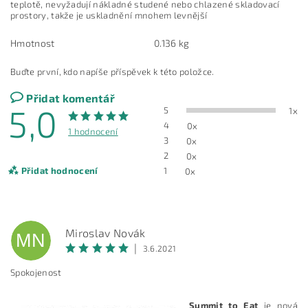
teplotě, nevyžadují nákladné studené nebo chlazené skladovací
prostory, takže je uskladnění mnohem levnější
Hmotnost
0.136 kg
Buďte první, kdo napíše příspěvek k této položce.
Přidat komentář
5,0
5
1x
4
0x
1 hodnocení
3
0x
2
0x
Přidat hodnocení
1
0x
Miroslav Novák
MN
|
3.6.2021
Spokojenost
Summit to Eat
je nová