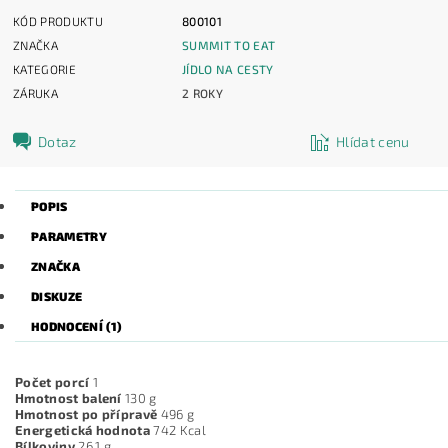
KÓD PRODUKTU
800101
ZNAČKA
SUMMIT TO EAT
KATEGORIE
JÍDLO NA CESTY
ZÁRUKA
2 ROKY
Dotaz
Hlídat cenu
POPIS
PARAMETRY
ZNAČKA
DISKUZE
HODNOCENÍ (1)
Počet porcí
1
Hmotnost balení
130 g
Hmotnost po přípravě
496 g
Energetická hodnota
742 Kcal
Bílkoviny
26.1 g