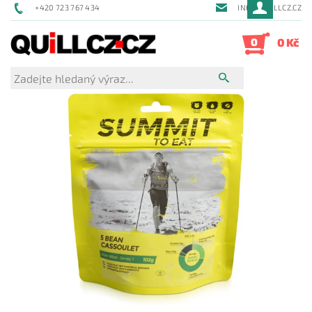
+420 723 767 434
INFO@QUILLCZ.CZ
0
0 Kč