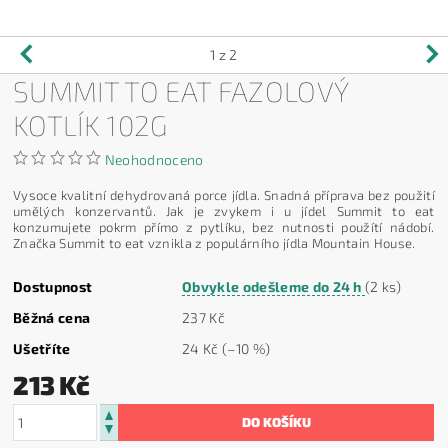
1
z 2
SUMMIT TO EAT FAZOLOVÝ
KOTLÍK 102G
Neohodnoceno
Vysoce kvalitní dehydrovaná porce jídla. Snadná příprava bez použití
umělých konzervantů. Jak je zvykem i u jídel Summit to eat
konzumujete pokrm přímo z pytlíku, bez nutnosti použítí nádobí.
Značka Summit to eat vznikla z populárního jídla Mountain House.
Dostupnost
Obvykle odešleme do 24 h
(2 ks)
Běžná cena
237 Kč
Ušetříte
24 Kč
(–10 %)
213 Kč