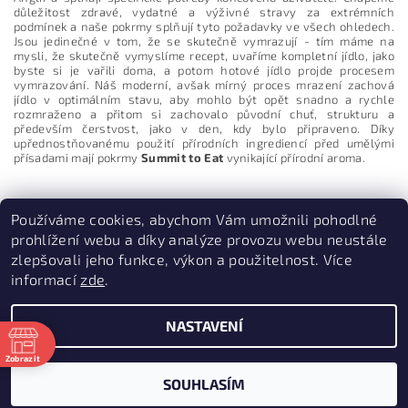
důležitost zdravé, vydatné a výživné stravy za extrémních
podmínek a naše pokrmy splňují tyto požadavky ve všech ohledech.
Jsou jedinečné v tom, že se skutečně vymrazují - tím máme na
mysli, že skutečně vymyslíme recept, uvaříme kompletní jídlo, jako
Vložením hodnocení souhlasíte s
podmínkami ochrany
osobních údajů
byste si je vařili doma, a potom hotové jídlo projde procesem
vymrazování. Náš moderní, avšak mírný proces mrazení zachová
jídlo v optimálním stavu, aby mohlo být opět snadno a rychle
rozmraženo a přitom si zachovalo původní chuť, strukturu a
především čerstvost, jako v den, kdy bylo připraveno. Díky
upřednostňovanému použití přírodních ingrediencí před umělými
přísadami mají pokrmy
Summit to Eat
vynikající přírodní aroma.
Používáme cookies, abychom Vám umožnili pohodlné
prohlížení webu a díky analýze provozu webu neustále
zlepšovali jeho funkce, výkon a použitelnost. Více
informací
zde
.
PruvodceNakopce.Cz
|
CestovniMenu.cz
NASTAVENÍ
2026 © Quill outdoor, všechna práva vyhrazena
Zobrazit
ě
Vytvořil Shoptet
SOUHLASÍM