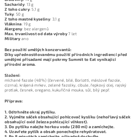
Sacharidy
: 13 g
Z toho cukry
: 5,1 g
Tuky
: 50 g
Z toho mastné kyseliny
: 3,1 g
Vláknina
: 19 g
Alergeny
: bez alergenů
Max. trvanlivost od data výroby
7 let
Military
ano
Bez použití umělých konzervantů:
Díky upřednostňovanému použití přírodních ingrediencí před
umělými přísadami mají pokrmy Summit to Eat vynikající
přírodní aroma.
Složení:
míchané fazole (48%) (červené, bílé, Borlotti, máslové fazole,
cizrna), krájená mrkev, zelené fazolky, cibule, řepkový olej, rajský
protlak, česnek, oregano, kukuřičná mouka, sůl, bílý pepř.
Příprava:
1. Odtrhněte okraj pytlíku.
2. Vyjměte sáček obsahující pohlcovač kyslíku (nehořlavý sáček
obsahující oxid železa pohlcující vlhkost).
3. Do pytlíku nalejte horkou vodu (280 ml) a zamíchejte.
4. Uzavřete pytlík a obsah ponechejte rehydratovat.
5. Po 8 minutách zamíchejte, případně dochuťte.