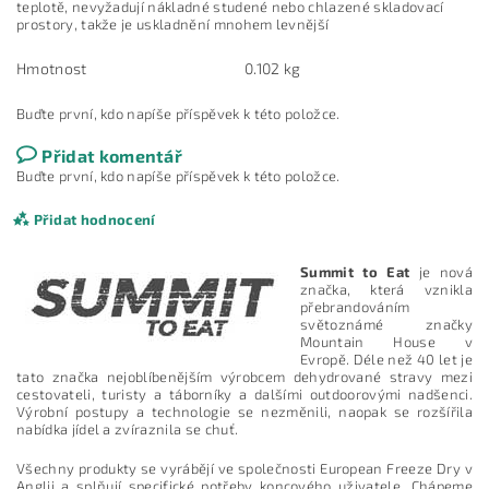
teplotě, nevyžadují nákladné studené nebo chlazené skladovací
prostory, takže je uskladnění mnohem levnější
Hmotnost
0.102 kg
Buďte první, kdo napíše příspěvek k této položce.
Přidat komentář
Buďte první, kdo napíše příspěvek k této položce.
Přidat hodnocení
Summit to Eat
je nová
značka, která vznikla
přebrandováním
světoznámé značky
Mountain House v
Evropě. Déle než 40 let je
tato značka nejoblíbenějším výrobcem dehydrované stravy mezi
cestovateli, turisty a táborníky a dalšími outdoorovými nadšenci.
Výrobní postupy a technologie se nezměnili, naopak se rozšířila
nabídka jídel a zvíraznila se chuť.
Všechny produkty se vyrábějí ve společnosti European Freeze Dry v
Anglii a splňují specifické potřeby koncového uživatele. Chápeme