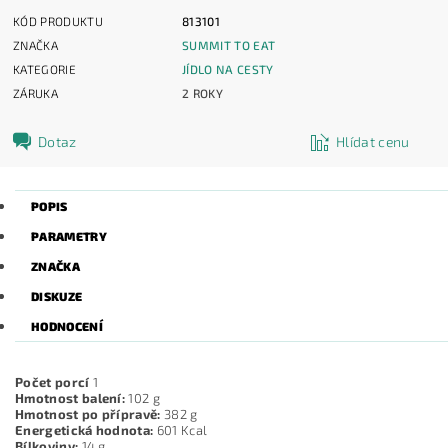
KÓD PRODUKTU
813101
ZNAČKA
SUMMIT TO EAT
KATEGORIE
JÍDLO NA CESTY
ZÁRUKA
2 ROKY
Dotaz
Hlídat cenu
POPIS
PARAMETRY
ZNAČKA
DISKUZE
HODNOCENÍ
Počet porcí
1
Hmotnost balení:
102 g
Hmotnost po přípravě:
382 g
Energetická hodnota:
601 Kcal
Bílkoviny:
14 g