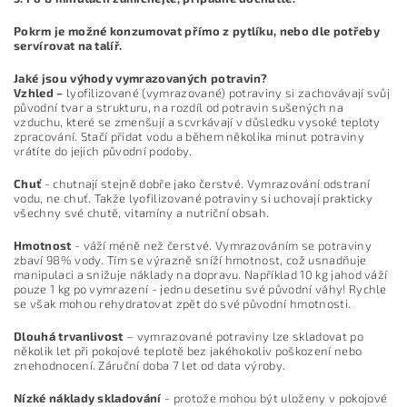
Pokrm je možné konzumovat přímo z pytlíku, nebo dle potřeby
servírovat na talíř.
Jaké jsou výhody vymrazovaných potravin?
Vzhled –
lyofilizované (vymrazované) potraviny si zachovávají svůj
původní tvar a strukturu, na rozdíl od potravin sušených na
vzduchu, které se zmenšují a scvrkávají v důsledku vysoké teploty
zpracování. Stačí přidat vodu a během několika minut potraviny
vrátíte do jejich původní podoby.
Chuť
- chutnají stejně dobře jako čerstvé. Vymrazování odstraní
vodu, ne chuť. Takže lyofilizované potraviny si uchovají prakticky
všechny své chutě, vitamíny a nutriční obsah.
Hmotnost
- váží méně než čerstvé. Vymrazováním se potraviny
zbaví 98% vody. Tím se výrazně sníží hmotnost, což usnadňuje
manipulaci a snižuje náklady na dopravu. Například 10 kg jahod váží
pouze 1 kg po vymrazení - jednu desetinu své původní váhy! Rychle
se však mohou rehydratovat zpět do své původní hmotnosti.
Dlouhá trvanlivost
– vymrazované potraviny lze skladovat po
několik let při pokojové teplotě bez jakéhokoliv poškození nebo
znehodnocení. Záruční doba 7 let od data výroby.
Nízké náklady skladování
- protože mohou být uloženy v pokojové