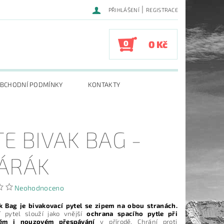
|
PŘIHLÁŠENÍ
REGISTRACE
0
0 Kč
BCHODNÍ PODMÍNKY
KONTAKTY
TE BIVAK BAG -
ÁRÁK
Neohodnoceno
k Bag je bivakovací pytel se zipem na obou stranách.
í pytel slouží jako vnější
ochrana spacího pytle při
ném i nouzovém přespávání
v přírodě. Chrání proti