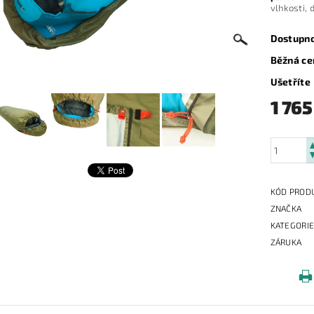
vlhkosti, 
Dostupn
Běžná ce
Ušetříte
1 765
KÓD PROD
ZNAČKA
KATEGORI
ZÁRUKA