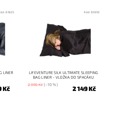
Kód:
65625
Kód:
65650
G LINER
LIFEVENTURE SILK ULTIMATE SLEEPING
BAG LINER - VLOŽKA DO SPACÁKU
2 390 Kč
(–10 %)
9 Kč
2 149 Kč