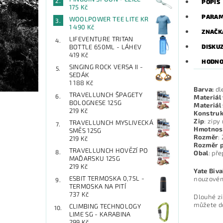
POPIS
175 Kč
PARAM
WOOLPOWER TEE LITE KR
1 490 Kč
ZNAČK
LIFEVENTURE TRITAN
DISKU
BOTTLE 650ML - LÁHEV
419 Kč
HODNO
SINGING ROCK VERSA II -
SEDÁK
1 188 Kč
Barva:
dl
TRAVELLUNCH ŠPAGETY
Materiál
BOLOGNESE 125G
Materiál
219 Kč
Konstru
Zip
: zipy
TRAVELLUNCH MYSLIVECKÁ
Hmotnos
SMĚS 125G
Rozměr
:
219 Kč
Rozměr p
TRAVELLUNCH HOVĚZÍ PO
Obal
: př
MAĎARSKU 125G
219 Kč
Yate Biva
ESBIT TERMOSKA 0,75L -
nouzovém 
TERMOSKA NA PITÍ
737 Kč
Dlouhé zi
můžete do
CLIMBING TECHNOLOGY
LIME SG - KARABINA
299 Kč