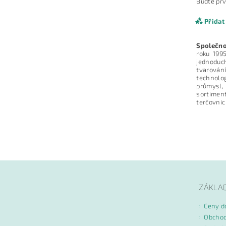
Buďte prv
Přidat
Společno
roku 199
jednoduch
tvarován
technolog
průmysl,
sortimen
terčovnic
Vlože
ZÁKLA
Ceny d
Obchod