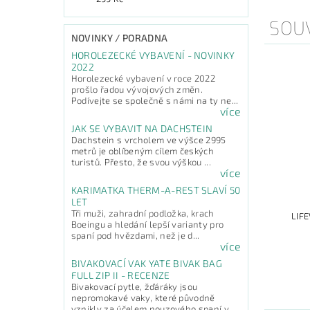
SOUV
NOVINKY / PORADNA
HOROLEZECKÉ VYBAVENÍ - NOVINKY
2022
Horolezecké vybavení v roce 2022
prošlo řadou vývojových změn.
Podívejte se společně s námi na ty ne...
více
JAK SE VYBAVIT NA DACHSTEIN
Dachstein s vrcholem ve výšce 2995
metrů je oblíbeným cílem českých
turistů. Přesto, že svou výškou ...
více
KARIMATKA THERM-A-REST SLAVÍ 50
LET
Tři muži, zahradní podložka, krach
LIF
Boeingu a hledání lepší varianty pro
spaní pod hvězdami, než je d...
více
BIVAKOVACÍ VAK YATE BIVAK BAG
FULL ZIP II - RECENZE
Bivakovací pytle, žďáráky jsou
nepromokavé vaky, které původně
vznikly za účelem nouzového spaní v