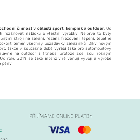
chodní činnost v oblasti sport, kempink a outdoor.
Od
 rozšiřovat nabídku o vlastní výrobky. Nejprve to byly
nými stroji na sekání, řezání, frézování, lepení, tepelné
spokojit téměř všechny požadavky zákazníků. Díky novým
sport, takže v současné době vyrábí také pro automobilový
 hlavně na outdoor a fitness, protože zde jsou nosným
 Od roku 2014 se také intenzivně věnují vývoji a výrobě
é pěny.
PŘIJÍMÁME ONLINE PLATBY
cz
 434