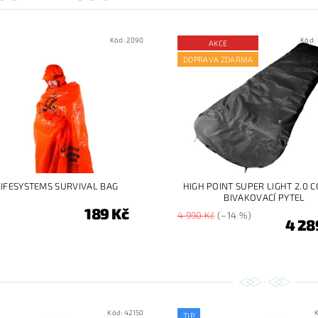
Kód:
2090
Kód:
AKCE
DOPRAVA ZDARMA
LIFESYSTEMS SURVIVAL BAG
HIGH POINT SUPER LIGHT 2.0 C
BIVAKOVACÍ PYTEL
189 Kč
4 990 Kč
(–14 %)
4 28
Kód:
42150
TIP