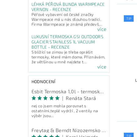
LÉHKÁ PÉŘOVÁ BUNDA WARMPEACE
VERNON - RECENZE
Péřové vybavení od české značky
TIP
Warmpeace má u nás dlouhou tradici.
Firma Warmpeace je známá předevš...
více
LUXUSNÍ TERMOSKA GSI OUTDOORS
GLACIER STAINLESS 1L VACUUM
BOTTLE - RECENZE
S blížící se zimou je třeba oprášit
termosky, které mám doma. Přiznávám,
že většinou u mně najdete t...
více
HODNOCENÍ
Esbit Termoska 1,0l - termoska na pití
|
Renáta Stará
nej co jsem mohla porovnat s
ostatními,teplé vydrží , 2 ventily na
výběr jsou...
Freytag & Berndt Nizozemsko - průvodce
TIP
|
Karel Vejmrda