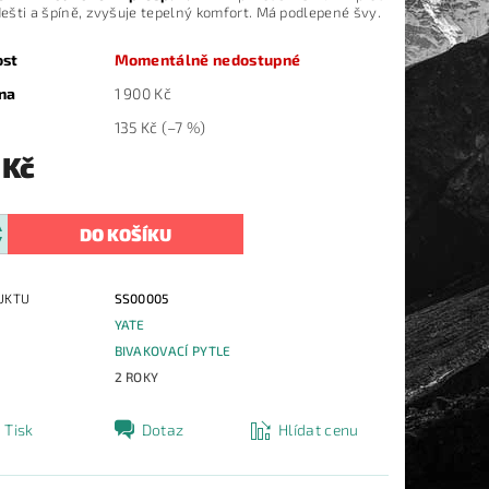
dešti a špíně, zvyšuje tepelný komfort. Má podlepené švy.
ost
Momentálně nedostupné
na
1 900 Kč
135 Kč
(–7 %)
 Kč
UKTU
SS00005
YATE
E
BIVAKOVACÍ PYTLE
2 ROKY
Tisk
Dotaz
Hlídat cenu