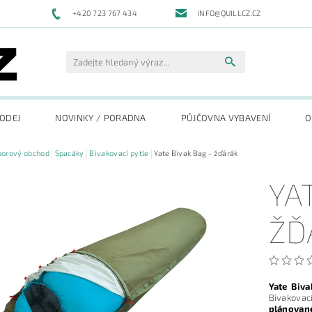
+420 723 767 434
INFO@QUILLCZ.CZ
RODEJ
NOVINKY / PORADNA
PŮJČOVNA VYBAVENÍ
O
oorový obchod
Spacáky
Bivakovací pytle
Yate Bivak Bag - žďárák
YA
ŽĎ
Yate Biva
Bivakovac
plánova