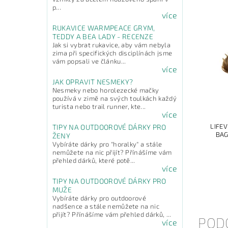
p...
více
RUKAVICE WARMPEACE GRYM,
TEDDY A BEA LADY - RECENZE
Jak si vybrat rukavice, aby vám nebyla
zima při specifických disciplínách jsme
vám popsali ve článku...
více
JAK OPRAVIT NESMEKY?
Nesmeky nebo horolezecké mačky
používá v zimě na svých toulkách každý
turista nebo trail runner, kte...
více
LIFE
TIPY NA OUTDOOROVÉ DÁRKY PRO
BAG
ŽENY
Vybíráte dárky pro "horalky" a stále
nemůžete na nic přijít? Přínášíme vám
přehled dárků, které potě...
více
TIPY NA OUTDOOROVÉ DÁRKY PRO
MUŽE
Vybíráte dárky pro outdoorové
nadšence a stále nemůžete na nic
přijít? Přínášíme vám přehled dárků, ...
POD
více