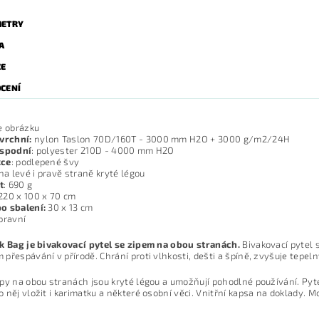
ETRY
A
ZE
CENÍ
e obrázku
vrchní:
nylon Taslon 70D/160T - 3000 mm H2O + 3000 g/m2/24H
 spodní
: polyester 210D - 4000 mm H2O
kce
: podlepené švy
 na levé i pravě straně kryté légou
t
: 690 g
 220 x 100 x 70 cm
o sbalení:
30 x 13 cm
epravní
k Bag je bivakovací pytel se zipem na obou stranách.
Bivakovací pytel s
přespávání v přírodě. Chrání proti vlhkosti, dešti a špíně, zvyšuje tepel
py na obou stranách jsou kryté légou a umožňují pohodlné používání. Pyt
 něj vložit i karimatku a některé osobní věci. Vnitřní kapsa na doklady. Mo