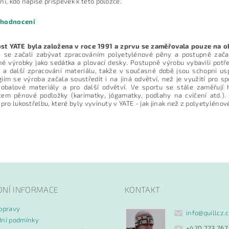
ní, kdo napíše příspěvek k této položce.
 hodnocení
st YATE byla založena v roce 1991 a zprvu se zaměřovala pouze na ob
5 se začali zabývat zpracováním polyetylénové pěny a postupně začali
é výrobky jako sedátka a plovací desky. Postupně výrobu vybavili potřeb
í a další zpracování materiálu, takže v současné době jsou schopni u
iím se výroba začala soustředit i na jiná odvětví, než je využití pro 
 obalové materiály a pro další odvětví. Ve sportu se stále zaměřují
tem pěnové podložky (karimatky, jógamatky, podlahy na cvičení atd.).
 pro lukostřelbu, které byly vyvinuty v YATE - jak jinak než z polyetylénov
ním hodnocení souhlasíte s
podmínkami ochrany osobních údajů
DNÍ INFORMACE
KONTAKT
opravy
info
@
quillcz.
ní podmínky
+420 723 767