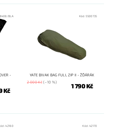
8408/BLA
Kód:
SS00735
OVER -
YATE BIVAK BAG FULL ZIP II - ŽĎÁRÁK
2 000 Kč
(–10 %)
1 790 Kč
9 Kč
Kód:
42160
Kód:
42170