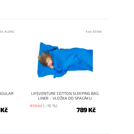
ód:
ALONG
Kód:
65540
NGULAR
LIFEVENTURE COTTON SLEEPING BAG
LINER - VLOŽKA DO SPACÁKU
879 Kč
(–10 %)
 Kč
789 Kč