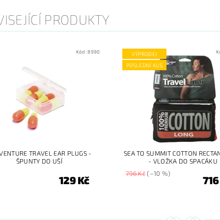
ISEJÍCÍ PRODUKTY
Kód:
8990
K
VÝPRODEJ
POSLEDNÍ KUS
EVENTURE TRAVEL EAR PLUGS -
SEA TO SUMMIT COTTON RECTA
ŠPUNTY DO UŠÍ
- VLOŽKA DO SPACÁKU
796 Kč
(–10 %)
129 Kč
716