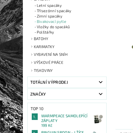
Letní spacáky
Třísezónní spacáky
Zimní spacáky
Bivakovací pytle
Vložky do spacáků
Polštářky
BATOHY
KARIMATKY
VYBAVENÍ NA SNÍH
VÝŠKOVÉ PRÁCE
TISKOVINY
TOTÁLNÍ VÝPRODEJ
ZNAČKY
TOP 10
WARMPEACE SAMOLEPÍCÍ
ZÁPLATY
199 Kč
PINGUIN SPOON - LŽÍCE