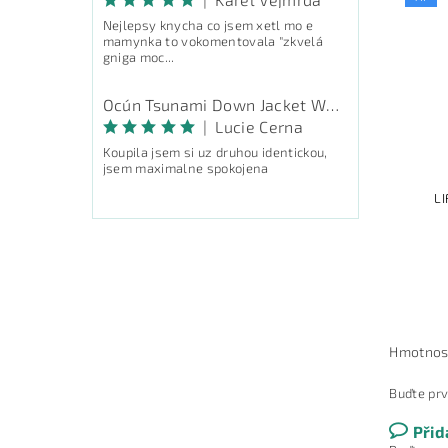
Nejlepsy knycha co jsem xetl mo e
mamynka to vokomentovala "zkvelá
gniga moc...
Ocún Tsunami Down Jacket Women - péřová bunda
|
Lucie Cerna
Koupila jsem si uz druhou identickou,
jsem maximalne spokojena
L
Hmotnos
Buďte prv
Přid