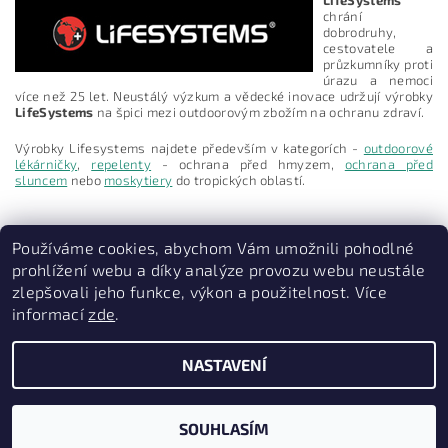
chrání
dobrodruhy,
cestovatele a
průzkumníky proti
úrazu a nemoci
více než 25 let. Neustálý výzkum a vědecké inovace udržují výrobky
LifeSystems
na špici mezi outdoorovým zbožím na ochranu zdraví.
Výrobky Lifesystems najdete především v kategorích -
outdoorové
lékárničky
,
repelenty
- ochrana před hmyzem,
ochrana před
sluncem
nebo
moskytiery
do tropických oblastí.
Používáme cookies, abychom Vám umožnili pohodlné
Vložením hodnocení souhlasíte s
podmínkami ochrany
prohlížení webu a díky analýze provozu webu neustále
osobních údajů
zlepšovali jeho funkce, výkon a použitelnost. Více
informací
zde
.
PruvodceNakopce.Cz
|
CestovniMenu.cz
NASTAVENÍ
2026 © Quill outdoor, všechna práva vyhrazena
Vytvořil Shoptet
SOUHLASÍM