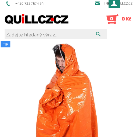
+420 723 767 434
INFO@QUILLCZ.CZ
0
0 Kč
TIP