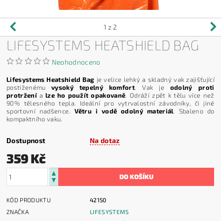
1
z 2
LIFESYSTEMS HEATSHIELD BAG
Neohodnoceno
Lifesystems Heatshield Bag
je velice lehký a skladný vak zajišťující
postiženému
vysoký tepelný komfort
. Vak je
odolný proti
protržení
a
lze ho použít opakovaně
. Odráží zpět k tělu více než
90% tělesného tepla. Ideální pro vytrvalostní závodníky, či jiné
sportovní nadšence.
Větru i vodě odolný materiál
. Sbaleno do
kompaktního vaku.
Dostupnost
Na dotaz
359 Kč
KÓD PRODUKTU
42150
ZNAČKA
LIFESYSTEMS