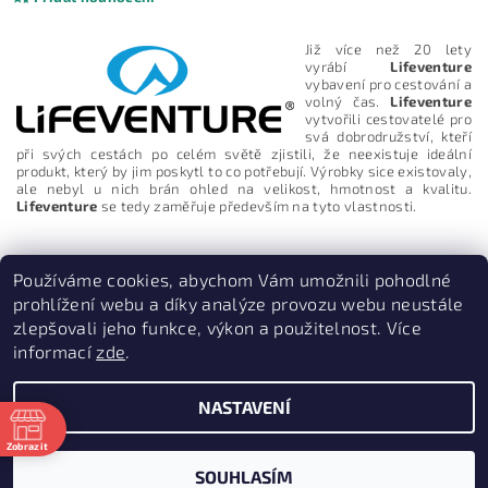
Již více než 20 lety
vyrábí
Lifeventure
vybavení pro cestování a
volný čas.
Lifeventure
vytvořili cestovatelé pro
svá dobrodružství, kteří
při svých cestách po celém světě zjistili, že neexistuje ideální
produkt, který by jim poskytl to co potřebují. Výrobky sice existovaly,
ale nebyl u nich brán ohled na velikost, hmotnost a kvalitu.
Lifeventure
se tedy zaměřuje především na tyto vlastnosti.
Používáme cookies, abychom Vám umožnili pohodlné
prohlížení webu a díky analýze provozu webu neustále
zlepšovali jeho funkce, výkon a použitelnost. Více
Vložením hodnocení souhlasíte s
podmínkami ochrany
osobních údajů
informací
zde
.
PruvodceNakopce.Cz
|
CestovniMenu.cz
NASTAVENÍ
2026 © Quill outdoor, všechna práva vyhrazena
Zobrazit
ě
Vytvořil Shoptet
SOUHLASÍM