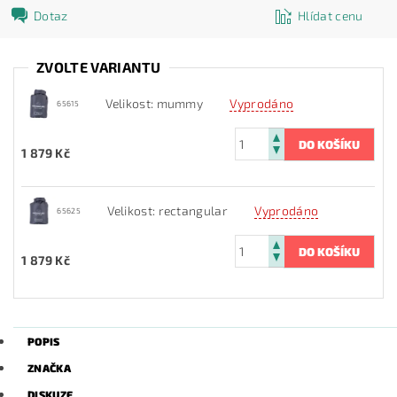
Dotaz
Hlídat cenu
ZVOLTE VARIANTU
Velikost: mummy
Vyprodáno
65615
1 879 Kč
Velikost: rectangular
Vyprodáno
65625
1 879 Kč
POPIS
ZNAČKA
DISKUZE