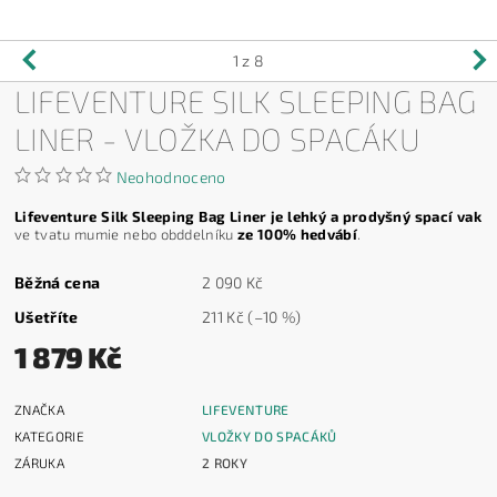
1
z 8
LIFEVENTURE SILK SLEEPING BAG
LINER - VLOŽKA DO SPACÁKU
Neohodnoceno
Lifeventure Silk Sleeping Bag Liner je lehký a prodyšný spací vak
ve tvatu mumie nebo obddelníku
ze 100% hedvábí
.
Běžná cena
2 090 Kč
Ušetříte
211 Kč
(–10 %)
1 879 Kč
ZNAČKA
LIFEVENTURE
KATEGORIE
VLOŽKY DO SPACÁKŮ
ZÁRUKA
2 ROKY