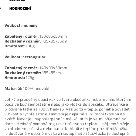
HODNOCENÍ
Velikost: mummy
Zabalený rozměr:
130x85x50mm
Rozbalený rozměr:
185x85-56cm
Hmotnost:
108g
Velikost: rectangular
Zabalený rozměr:
140x90x50mm
Rozbalený rozměr:
185x85cm
Hmotnost:
126g
Materiál:
100% hedvábí
Lehký a prodyšný spací vak ve tvaru obdélníka nebo mumie, který se
používá buď samostatně nebo jako vložka do spacáku. Ultralehká a
prodyšná látka ze 100% hedvábí Vás udrží v teple, pomáhá odvádět
vlhkost a rychle schne. Hedvábí je nejsilnější přírodní tkanina na
světě. Navíc je i hypoalergenní a měkká látka je velmi příjemná na
dotek. Hedvábí pomáhá regulovat tělesnou teplotu - příjemně hřeje
v chladném počasí a nebo naopak chladí v teplém prostředí.Vložka
je dodávaná v odolném vaku z ripstop materiálu.Vložka je dostupná