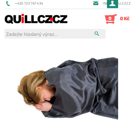
+420 723 767 434
INFO@QUILLCZ.CZ
0
0 Kč