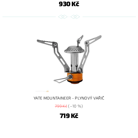
930 Kč
YATE MOUNTAINEER - PLYNOVÝ VAŘIČ
799 Kč
(–10 %)
719 Kč