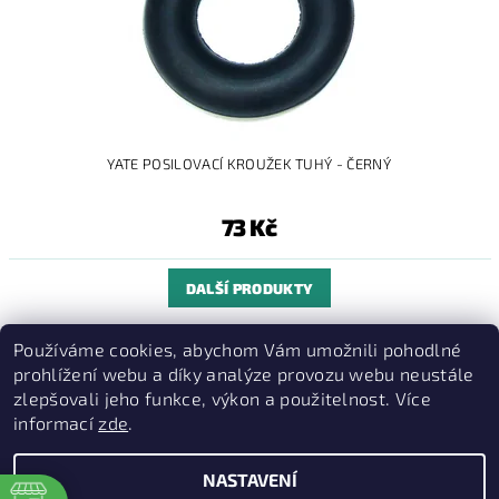
YATE POSILOVACÍ KROUŽEK TUHÝ - ČERNÝ
73 Kč
DALŠÍ PRODUKTY
1
2
Používáme cookies, abychom Vám umožnili pohodlné
15
prohlížení webu a díky analýze provozu webu neustále
položek celkem
zlepšovali jeho funkce, výkon a použitelnost. Více
informací
zde
.
PruvodceNakopce.Cz
|
CestovniMenu.cz
NASTAVENÍ