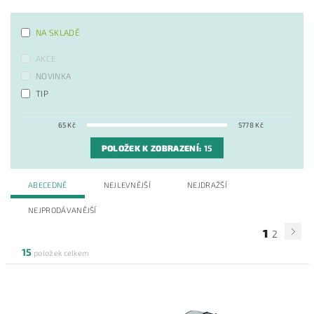
NA SKLADĚ
AKCE
NOVINKA
TIP
65
Kč
5778
Kč
POLOŽEK K ZOBRAZENÍ:
15
ABECEDNĚ
NEJLEVNĚJŠÍ
NEJDRAŽŠÍ
NEJPRODÁVANĚJŠÍ
1
2
15
položek celkem