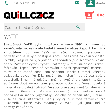
+420 723 767 434
INFO@QUILLCZ.CZ
0
0 Kč
YATE
Společnost YATE byla založena v roce 1991 a zprvu se
zaměřovala pouze na obchodní činnost v oblasti sport, kempink
a outdoor.
Od roku 1995 se začali zabývat zpracováním
polyetylénové pěny a postupně začali rozšiřovat nabídku o vlastní
výrobky. Nejprve to byly jednoduché výrobky jako sedátka a plovací
desky. Postupně výrobu vybavili potřebnými stroji na sekání, řezání,
frézování, lepení, tepelné tvarování a další zpracování materiálu,
takže v současné době jsou schopni uspokojit téměř všechny
požadavky zákazníků. Díky novým technologiím se výroba začala
soustředit i na jiná odvětví, než je využití pro sport, takže v
současné době vyrábí také pro automobilový průmysl, obalové
materiály a pro další odvětví. Ve sportu se stále zaměřují hlavně na
outdoor a fitness, protože zde jsou nosným sortimentem pěnové
podložky (karimatky, jógamatky, podlahy na cvičení atd.). Od roku
2014 se také intenzivně věnují vývoji a výrobě terčovnic pro
lukostřelbu, které byly vyvinuty v YATE - jak jinak než z
polyetylénové pěny.