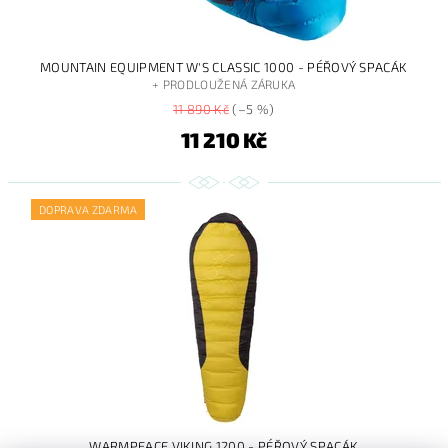
MOUNTAIN EQUIPMENT W'S CLASSIC 1000 - PÉŘOVÝ SPACÁK
+ PRODLOUŽENÁ ZÁRUKA
11 890 Kč
(–5 %)
11 210 Kč
DOPRAVA ZDARMA
WARMPEACE VIKING 1200 - PÉŘOVÝ SPACÁK