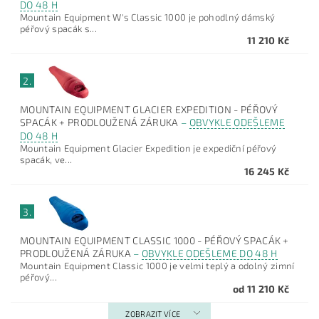
DO 48 H
Mountain Equipment W's Classic 1000 je pohodlný dámský
péřový spacák s...
11 210 Kč
2.
MOUNTAIN EQUIPMENT GLACIER EXPEDITION - PÉŘOVÝ
SPACÁK + PRODLOUŽENÁ ZÁRUKA
–
OBVYKLE ODEŠLEME
DO 48 H
Mountain Equipment Glacier Expedition je expediční péřový
spacák, ve...
16 245 Kč
3.
MOUNTAIN EQUIPMENT CLASSIC 1000 - PÉŘOVÝ SPACÁK +
PRODLOUŽENÁ ZÁRUKA
–
OBVYKLE ODEŠLEME DO 48 H
Mountain Equipment Classic 1000 je velmi teplý a odolný zimní
péřový...
od 11 210 Kč
ZOBRAZIT VÍCE