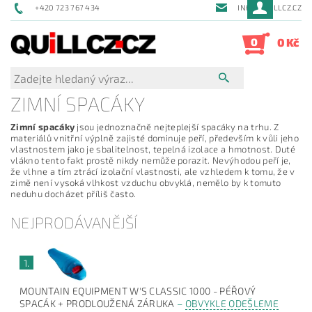
+420 723 767 434
INFO@QUILLCZ.CZ
0
0 Kč
ZIMNÍ SPACÁKY
Zimní spacáky
jsou jednoznačně nejteplejší spacáky na trhu. Z
materiálů vnitřní výplně zajisté dominuje peří, především k vůli jeho
vlastnostem jako je sbalitelnost, tepelná izolace a hmotnost. Duté
vlákno tento fakt prostě nikdy nemůže porazit. Nevýhodou peří je,
že vlhne a tím ztrácí izolační vlastnosti, ale vzhledem k tomu, že v
zimě není vysoká vlhkost vzduchu obvyklá, nemělo by k tomuto
neduhu docházet příliš často.
NEJPRODÁVANĚJŠÍ
1.
MOUNTAIN EQUIPMENT W'S CLASSIC 1000 - PÉŘOVÝ
SPACÁK + PRODLOUŽENÁ ZÁRUKA
–
OBVYKLE ODEŠLEME