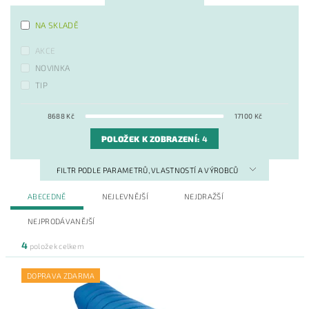
NA SKLADĚ
AKCE
NOVINKA
TIP
8688
Kč
17100
Kč
POLOŽEK K ZOBRAZENÍ:
4
FILTR PODLE PARAMETRŮ, VLASTNOSTÍ A VÝROBCŮ
ABECEDNĚ
NEJLEVNĚJŠÍ
NEJDRAŽŠÍ
NEJPRODÁVANĚJŠÍ
4
položek celkem
DOPRAVA ZDARMA